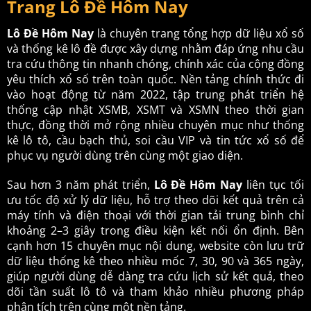
Trang Lô Đề Hôm Nay
Lô Đề Hôm Nay
là chuyên trang tổng hợp dữ liệu xổ số
và thống kê lô đề được xây dựng nhằm đáp ứng nhu cầu
tra cứu thông tin nhanh chóng, chính xác của cộng đồng
yêu thích xổ số trên toàn quốc. Nền tảng chính thức đi
vào hoạt động từ năm 2022, tập trung phát triển hệ
thống cập nhật XSMB, XSMT và XSMN theo thời gian
thực, đồng thời mở rộng nhiều chuyên mục như thống
kê lô tô, cầu bạch thủ, soi cầu VIP và tin tức xổ số để
phục vụ người dùng trên cùng một giao diện.
Sau hơn 3 năm phát triển,
Lô Đề Hôm Nay
liên tục tối
ưu tốc độ xử lý dữ liệu, hỗ trợ theo dõi kết quả trên cả
máy tính và điện thoại với thời gian tải trung bình chỉ
khoảng 2–3 giây trong điều kiện kết nối ổn định. Bên
cạnh hơn 15 chuyên mục nội dung, website còn lưu trữ
dữ liệu thống kê theo nhiều mốc 7, 30, 90 và 365 ngày,
giúp người dùng dễ dàng tra cứu lịch sử kết quả, theo
dõi tần suất lô tô và tham khảo nhiều phương pháp
phân tích trên cùng một nền tảng.