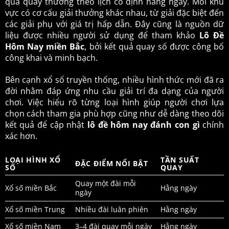
quả quay thưởng theo lịch cố định hằng ngày. Mỗi khu
vực có cơ cấu giải thưởng khác nhau, từ giải đặc biệt đến
các giải phụ với giá trị hấp dẫn. Đây cũng là nguồn dữ
liệu được nhiều người sử dụng để tham khảo
Lô Đề
Hôm Nay miền Bắc
, bởi kết quả quay số được công bố
công khai và minh bạch.
Bên cạnh xổ số truyền thống, nhiều hình thức mới đã ra
đời nhằm đáp ứng nhu cầu giải trí đa dạng của người
chơi. Việc hiểu rõ từng loại hình giúp người chơi lựa
chọn cách tham gia phù hợp cũng như dễ dàng theo dõi
kết quả để cập nhật
lô đề hôm nay đánh con gì
chính
xác hơn.
LOẠI HÌNH XỔ
TẦN SUẤT
ĐẶC ĐIỂM NỔI BẬT
SỐ
QUAY
Quay một đài mỗi
Xổ số miền Bắc
Hằng ngày
ngày
Xổ số miền Trung
Nhiều đài luân phiên
Hằng ngày
Xổ số miền Nam
3–4 đài quay mỗi ngày
Hằng ngày