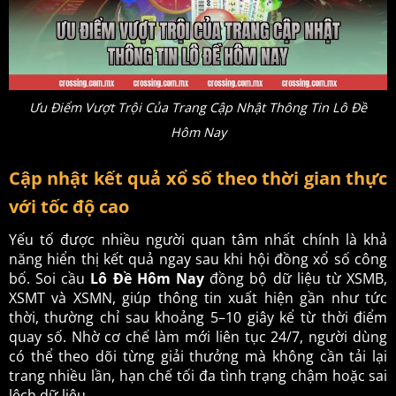
Ưu Điểm Vượt Trội Của Trang Cập Nhật Thông Tin Lô Đề
Hôm Nay
Cập nhật kết quả xổ số theo thời gian thực
với tốc độ cao
Yếu tố được nhiều người quan tâm nhất chính là khả
năng hiển thị kết quả ngay sau khi hội đồng xổ số công
bố. Soi cầu
Lô Đề Hôm Nay
đồng bộ dữ liệu từ XSMB,
XSMT và XSMN, giúp thông tin xuất hiện gần như tức
thời, thường chỉ sau khoảng 5–10 giây kể từ thời điểm
quay số. Nhờ cơ chế làm mới liên tục 24/7, người dùng
có thể theo dõi từng giải thưởng mà không cần tải lại
trang nhiều lần, hạn chế tối đa tình trạng chậm hoặc sai
lệch dữ liệu.