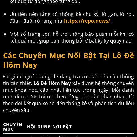
kết quả tự động theo từng đài.
Ưu tiên nền tảng có thống kê chu kỳ, lô gan, lô rơi,
đầu – đuôi rõ ràng như
https://repo.news/
.
Một số trang còn hỗ trợ thông báo push mỗi khi có
kết quả mới, giúp bạn không bỏ lỡ bất kỳ kỳ quay nào.
Các Chuyên Mục Nổi Bật Tại Lô Đề
Hôm Nay
Để giúp người dùng dễ dàng tra cứu và tiếp cận thông
tin cần thiết,
Lô Đề Hôm Nay
xây dựng hệ thống chuyên
mục khoa học, cập nhật liên tục trong ngày. Mỗi danh
mục đều được tối ưu theo từng nhu cầu khác nhau, từ
theo dõi kết quả xổ số đến thống kê và phân tích dữ liệu
chuyên sâu.
CHUYÊN
NỘI DUNG NỔI BẬT
MỤC