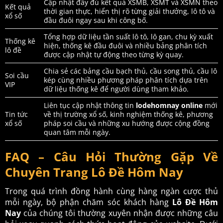
Cập nhật đầy đủ kết quả XSMB, XSMT và XSMN theo
Kết quả
thời gian thực, hiển thị rõ từng giải thưởng, lô tô và
xổ số
đầu đuôi ngay sau khi công bố.
Tổng hợp dữ liệu tần suất lô tô, lô gan, chu kỳ xuất
Thống kê
hiện, thống kê đầu đuôi và nhiều bảng phân tích
lô đề
được cập nhật tự động theo từng kỳ quay.
Chia sẻ các bảng cầu bạch thủ, cầu song thủ, cầu lô
Soi cầu
kép cùng nhiều phương pháp phân tích dựa trên
VIP
dữ liệu thống kê để người dùng tham khảo.
Liên tục cập nhật thông tin
lodehomnay online
mới
Tin tức
về thị trường xổ số, kinh nghiệm thống kê, phương
xổ số
pháp soi cầu và những xu hướng được cộng đồng
quan tâm mỗi ngày.
FAQ – Câu Hỏi Thường Gặp Về
Chuyên Trang Lô Đề Hôm Nay
Trong quá trình đồng hành cùng hàng ngàn cược thủ
mỗi ngày, bộ phận chăm sóc khách hàng
Lô Đề Hôm
Nay
của chúng tôi thường xuyên nhận được những câu