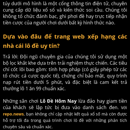
túy dưới mô hình là một cổng thông tin điện tử, chuyên
cung cấp dữ liệu xổ số và kiến thức soi cầu. Chúng tôi
không tổ chức đánh bạc, ghi phơi đề hay trực tiếp nhận
tiền cược của người chơi dưới bất kỳ hình thức nào.
Dựa vào đâu để trang web xếp hạng các
nhà cái lô đề uy tín?
Trả lời: Đội ngũ chuyên gia của chúng tôi sử dụng một
bộ lọc khắt khe dựa trên trải nghiệm thực chiến. Các tiêu
chí cốt lõi bao gồm: tính hợp pháp (có giấy phép từ các
tổ chức cá cược quốc tế), chứng chỉ bảo mật, quy trình
nạp rút tiền dưới 5 phút, và đặc biệt là cam kết trả
thưởng lô 1 ăn 99 chuẩn xác.
Những sân chơi
Lô Đề Hôm Nay
lừa đảo hay giam tiền
của khách sẽ lập tức bị đưa vào danh sách đen.
Với
repo.news
, bạn không chỉ cập nhật kết quả xổ số mà còn được
hỗ trợ tối đa trong quá trình chơi lô đề với những phân tích
chuyên sâu và chuẩn xác.