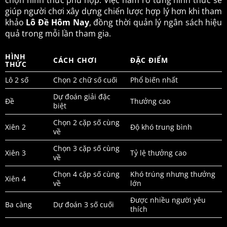
giúp người chơi xây dựng chiến lược hợp lý hơn khi tham
khảo
Lô Đề Hôm Nay
, đồng thời quản lý ngân sách hiệu
quả trong mỗi lần tham gia.
HÌNH
CÁCH CHƠI
ĐẶC ĐIỂM
THỨC
Lô 2 số
Chọn 2 chữ số cuối
Phổ biến nhất
Dự đoán giải đặc
Đề
Thưởng cao
biệt
Chọn 2 cặp số cùng
Xiên 2
Độ khó trung bình
về
Chọn 3 cặp số cùng
Xiên 3
Tỷ lệ thưởng cao
về
Chọn 4 cặp số cùng
Khó trúng nhưng thưởng
Xiên 4
về
lớn
Được nhiều người yêu
Ba càng
Dự đoán 3 số cuối
thích