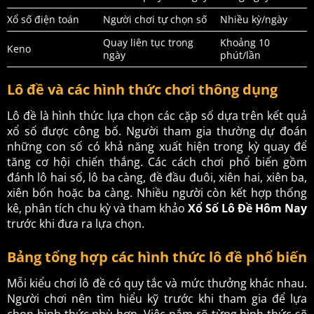
Xổ số điện toán
Người chơi tự chọn số
Nhiều kỳ/ngày
Quay liên tục trong
Khoảng 10
Keno
ngày
phút/lần
Lô đề và các hình thức chơi thông dụng
Lô đề là hình thức lựa chọn các cặp số dựa trên kết quả
xổ số được công bố. Người tham gia thường dự đoán
những con số có khả năng xuất hiện trong kỳ quay để
tăng cơ hội chiến thắng. Các cách chơi phổ biến gồm
đánh lô hai số, lô ba càng, đề đầu đuôi, xiên hai, xiên ba,
xiên bốn hoặc ba càng. Nhiều người còn kết hợp thống
kê, phân tích chu kỳ và tham khảo
Xổ Số Lô Đề Hôm Nay
trước khi đưa ra lựa chọn.
Bảng tổng hợp các hình thức lô đề phổ biến
Mỗi kiểu chơi lô đề có quy tắc và mức thưởng khác nhau.
Người chơi nên tìm hiểu kỹ trước khi tham gia để lựa
chọn hình thức phù hợp. Việc nắm rõ từng hình thức sẽ