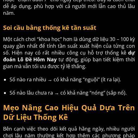
dễ áp dụng, phù hợp với cả người mới lẫn cao thủ lâu
năm.
Soi cầu bằng thống kê tần suất
Một cách chơi “khoa học” hơn là dùng dữ liệu 30 – 100 kỳ
quay gần nhất để tính tần suất xuất hiện của từng con
số. Hiện nay có rất nhiều công cụ hỗ trợ thống kê
dự
đoán Lô Đề Hôm Nay
tự động, giúp bạn tiết kiệm thời
gian mà vẫn tối ưu được tỷ lệ thắng.
Số nào ra nhiều → có khả năng “nguội” (ít ra lại).
Số nào lâu chưa ra → có khả năng “nóng” (sắp nổ).
Mẹo Nâng Cao Hiệu Quả Dựa Trên
Dữ Liệu Thống Kê
Bên cạnh việc theo dõi kết quả hằng ngày, nhiều người
chơi lâu năm thường kết hợp thêm các phương pháp