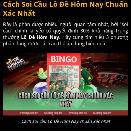
Cách Soi Cầu Lô Đề Hôm Nay Chuẩn
Xác Nhất
Đây là phần được nhiều người quan tâm nhất, bởi “soi
cầu” chính là yếu tố quyết định 80% khả năng trúng
thưởng
Lô Đề Hôm Nay
. Hãy cùng tìm hiểu 3 phương
pháp đang được các cao thủ áp dụng hiệu quả.
Cách soi cầu Lô Đề Hôm Nay chuẩn xác nhất