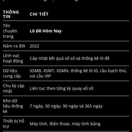
THÔNG
CHI TIẾT
TIN
Tên
chuyên
Lô Đề Hôm Nay
trang
Năm ra đời
2022
Lĩnh vực
Cập nhật kết quả xổ số và thống kê lô đề
hoạt động
Dữ liệu
XSMB, XSMT, XSMN, thống kê lô tô, cầu bạch thủ,
cung cấp
soi cầu VIP
Chu kỳ cập
Liên tục theo từng kỳ quay xổ số
nhật
Kho dữ
liệu thống
7 ngày, 30 ngày, 90 ngày và 365 ngày
kê
Thiết bị hỗ
Máy tính, điện thoại, máy tính bảng
trợ