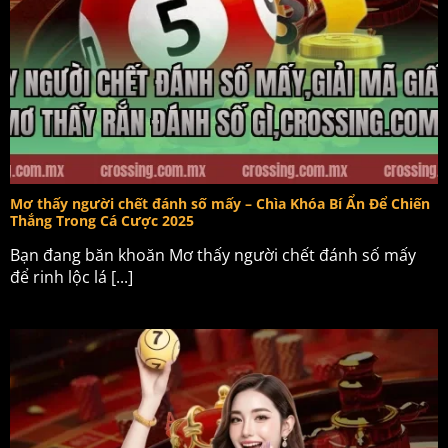
Bảng tra cứu là công cụ quan trọng giúp bạn nhanh
chóng tìm ra con số phù hợp từ giấc mơ của mình.
Việc sử dụng bảng đúng cách sẽ tiết kiệm thời gian
và nâng cao hiệu quả.
Mơ thấy người chết đánh số mấy,Giải Mã Giấc Mơ Lô
Ân ái → 25, 75
Đề,mơ thấy rắn đánh số gì,dudao.io
Ăn cá to → 05, 60
Ăn cắp xe đạp → 34
Mơ thấy người chết đánh số mấy – Chìa Khóa Bí Ẩn Để Chiến
Thắng Trong Cá Cược 2025
Ăn chay → 86, 85
Bạn đang băn khoăn Mơ thấy người chết đánh số mấy
Ăn chuối → 34, 64
để rinh lộc lá [...]
Chim bay → 67
Chim cánh cụt → 24, 78
Bàn thờ → 15, 43, 46, 95
Cách Đọc Bảng Tra Cứu
Bạn nên tìm giấc mơ gần nhất với trải nghiệm của