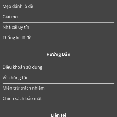
Mẹo đánh lô đề
Giải mơ
Nhà cái uy tín
Thống kê lô đề
Hướng Dẫn
Điều khoản sử dụng
Về chúng tôi
Miễn trừ trách nhiệm
Chính sách bảo mật
Liên Hệ