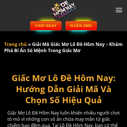
Chuyển
đến
nội
dung
CHƠI NGAY
NHẬN 200K
Trang chủ
»
Giải Mã Giấc Mơ Lô Đề Hôm Nay – Khám
Phá Bí Ẩn Số Mệnh Trong Giấc Mơ
Giấc Mơ Lô Đề Hôm Nay:
Hướng Dẫn Giải Mã Và
Chọn Số Hiệu Quả
Giấc Mơ Lô Đề Hôm Nay luôn khiến nhiều người chơi
tò mò vì những con số ẩn chứa may mắn từ giấc
chiêm bao đêm qua. Tại Lô Đề Hôm Nay, bạn có thể