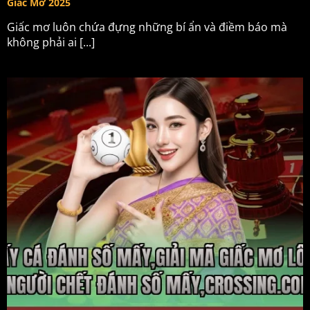
Giấc Mơ 2025
Mẹo Chơi Lô Đề Từ Giấc Mơ Hiệu
Giấc mơ luôn chứa đựng những bí ẩn và điềm báo mà
Quả
không phải ai [...]
Để tận dụng tối đa phương pháp này, bạn cần áp
dụng thêm các mẹo từ kinh nghiệm thực tế của
người chơi lâu năm.
Quản Lý Vốn
Phân bổ vốn hợp lý giúp bạn chơi lâu dài mà không
gặp rủi ro lớn.
Kết Hợp Soi Cầu
Kết hợp giấc mơ với dữ liệu thực tế sẽ giúp tăng
đáng kể tỷ lệ trúng.
Theo Dõi Giấc Mơ Lặp Lại
Mơ thấy cá đánh số mấy,Giải Mã Giấc Mơ Lô Đề,Mơ thấy
người chết đánh số mấy,dudao.io
Những giấc mơ lặp lại nhiều lần thường là tín hiệu