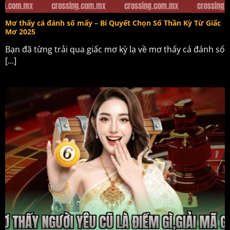
mạnh, đáng để đầu tư hơn.
Mơ thấy cá đánh số mấy – Bí Quyết Chọn Số Thần Kỳ Từ Giấc
Kết Luận
Mơ 2025
Bạn đã từng trải qua giấc mơ kỳ lạ về mơ thấy cá đánh số
Giấc mơ là một nguồn tham khảo thú vị và hữu ích
[...]
nếu bạn biết cách khai thác đúng. Khi kết hợp với
các phương pháp phân tích khác, bạn có thể nâng
cao cơ hội chiến thắng và tối ưu hiệu quả khi chơi lô
đề.