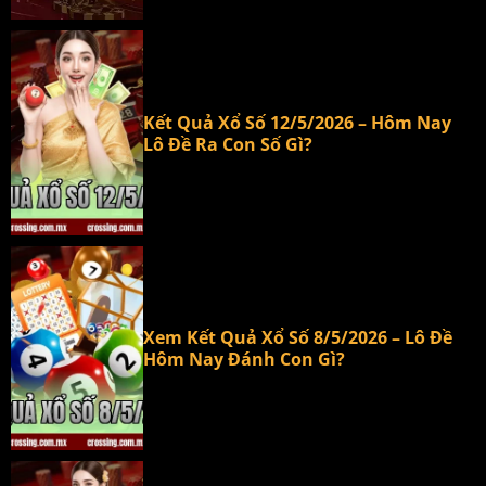
Kết Quả Xổ Số 12/5/2026 – Hôm Nay
Lô Đề Ra Con Số Gì?
kết quả xổ số
12/5/2026
Xem Kết Quả Xổ Số 8/5/2026 – Lô Đề
Hôm Nay Đánh Con Gì?
kết quả xổ số
8/5/2026