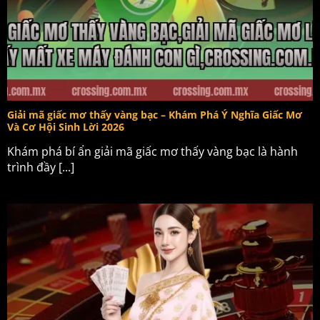
Giải mã giấc mơ thấy vàng bạc,Giải Mã Giấc Mơ Lô Đề,Mơ
thấy mất xe máy đánh con gì,dudao.io
Giải mã giấc mơ thấy vàng bạc – Khám Phá Ý Nghĩa Giấc Mơ
Và Cơ Hội Sinh Lời 2026
Khám phá bí ẩn giải mã giấc mơ thấy vàng bạc là hành
trình đầy [...]