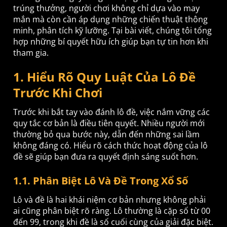
trúng thưởng, người chơi không chỉ dựa vào may
mắn mà còn cần áp dụng những chiến thuật thông
minh, phân tích kỹ lưỡng. Tại bài viết, chúng tôi tổng
hợp những bí quyết hữu ích giúp bạn tự tin hơn khi
tham gia.
1. Hiểu Rõ Quy Luật Của Lô Đề
Trước Khi Chơi
Trước khi bắt tay vào đánh lô đề, việc nắm vững các
quy tắc cơ bản là điều tiên quyết. Nhiều người mới
thường bỏ qua bước này, dẫn đến những sai lầm
không đáng có. Hiểu rõ cách thức hoạt động của lô
đề sẽ giúp bạn đưa ra quyết định sáng suốt hơn.
1.1. Phân Biệt Lô Và Đề Trong Xổ Số
Lô và đề là hai khái niệm cơ bản nhưng không phải
ai cũng phân biệt rõ ràng. Lô thường là cặp số từ 00
đến 99, trong khi đề là số cuối cùng của giải đặc biệt.