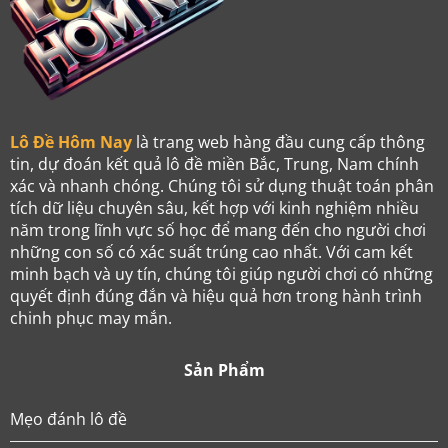
Lô Đề Hôm Nay
là trang web hàng đầu cung cấp thông
tin, dự đoán kết quả lô đề miền Bắc, Trung, Nam chính
xác và nhanh chóng. Chúng tôi sử dụng thuật toán phân
tích dữ liệu chuyên sâu, kết hợp với kinh nghiệm nhiều
năm trong lĩnh vực số học để mang đến cho người chơi
những con số có xác suất trúng cao nhất. Với cam kết
minh bạch và uy tín, chúng tôi giúp người chơi có những
quyết định đúng đắn và hiệu quả hơn trong hành trình
chinh phục may mắn.
Sản Phẩm
Mẹo đánh lô đề