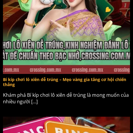
Mơ thấy rắn: 06, 60, 66
Mơ thấy đám cưới: 13, 31, 79
Mơ thấy mất xe máy: 78, 87, 23
Mơ thấy vàng bạc: 45, 54, 68
Mơ thấy người chết: 49, 94, 07
Bí kíp chơi lô xiên dễ trúng,Kinh Nghiệm Đánh Lô
3. Kinh Nghiệm Quản Lý Vốn Khi
Đề,Cách bắt đề chuẩn theo bạc nhớ,dudao.io
Chơi Lô Đề
Bí kíp chơi lô xiên dễ trúng – Mẹo vàng gia tăng cơ hội chiến
Quản lý vốn là yếu tố quyết định đến sự thành công
thắng
trong lô đề. Nhiều người chơi thất bại không phải vì
thiếu may mắn mà vì không biết cách phân bổ tài
Khám phá Bí kíp chơi lô xiên dễ trúng là mong muốn của
chính hợp lý. Dưới đây là những kinh nghiệm quản lý
nhiều người [...]
vốn hiệu quả.
3.1. Đặt Mức Cược Hợp Lý
Một trong những sai lầm phổ biến của người chơi là