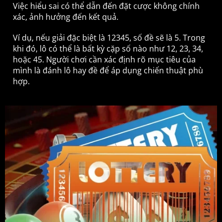
Việc hiểu sai có thể dẫn đến đặt cược không chính
xác, ảnh hưởng đến kết quả.
Ví dụ, nếu giải đặc biệt là 12345, số đề sẽ là 5. Trong
khi đó, lô có thể là bất kỳ cặp số nào như 12, 23, 34,
hoặc 45. Người chơi cần xác định rõ mục tiêu của
mình là đánh lô hay đề để áp dụng chiến thuật phù
hợp.
1.2. Tần Suất Xuất Hiện Của Các Con Số
Một trong những kinh nghiệm đánh lô đề hôm nay
hiệu quả là theo dõi tần suất xuất hiện của các con
số. Những số ít khi xuất hiện thường có xác suất cao
hơn trong các kỳ tiếp theo. Bạn có thể sử dụng bảng
thống kê để theo dõi và đưa ra dự đoán.
Ví dụ, nếu số 78 ít khi xuất hiện trong 20 kỳ gần đây,
khả năng nó sẽ về trong kỳ tới là khá cao. Tuy nhiên,
không nên hoàn toàn dựa vào thống kê mà bỏ qua
yếu tố may mắn và các phương pháp khác.