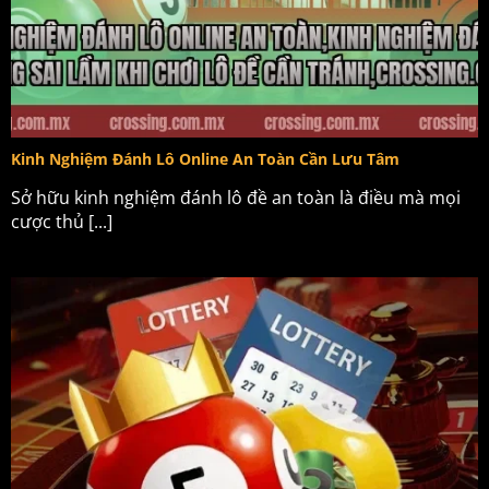
1.3. Quy Luật Bóng Đề Và Bóng Lô
Kinh nghiệm đánh lô online an toàn,Kinh Nghiệm Đánh
Bóng đề và bóng lô là những khái niệm quan trọng
Lô Đề,Những sai lầm khi chơi lô đề cần tránh,dudao.io
trong lô đề. Bóng đề là những số có liên quan đến
giải đặc biệt, còn bóng lô là những số xuất hiện
Kinh Nghiệm Đánh Lô Online An Toàn Cần Lưu Tâm
trong các giải khác. Việc nắm bắt được bóng đề và
bóng lô giúp người chơi dự đoán chính xác hơn.
Sở hữu kinh nghiệm đánh lô đề an toàn là điều mà mọi
cược thủ [...]
Chẳng hạn, nếu giải đặc biệt là 12345, bóng đề có
thể là 15, 25, 35, hoặc 45. Người chơi có thể dựa vào
đó để chọn lô cho kỳ tiếp theo. Tuy nhiên, cần kết
hợp với các phương pháp khác để tăng độ chính xác.
2. Phương Pháp Dự Đoán Lô Đề
Hiệu Quả Nhất
Để nâng cao tỷ lệ trúng thưởng, người chơi cần áp
dụng các phương pháp dự đoán khoa học. Những
kinh nghiệm đánh lô đề hôm nay dưới đây sẽ giúp