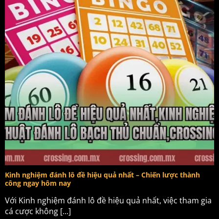
đặt cược quá cao so với khả năng tài chính. Điều này
không chỉ gây áp lực mà còn làm giảm cơ hội chiến
thắng. Bạn nên đặt mức cược vừa phải, phù hợp với
ngân sách của mình.
Ví dụ, nếu bạn có 1 triệu đồng, không nên đặt cược
toàn bộ vào một con số. Thay vào đó, hãy chia nhỏ
số tiền để đặt nhiều con số khác nhau, tăng cơ hội
trúng thưởng.
3.2. Không Nên Đuổi Theo Số Đã Mất
Kinh nghiệm đánh lô đề hiệu quả nhất,Kinh Nghiệm
Đánh Lô Đề,Chiến thuật đánh lô bạch thủ
Đuổi theo số đã mất là một trong những nguyên
nhân khiến nhiều người chơi thua lỗ nặng. Khi một
chuẩn,dudao.io
con số không về trong nhiều kỳ, nhiều người có xu
hướng tăng mức cược để gỡ gạc. Tuy nhiên, điều
Kinh nghiệm đánh lô đề hiệu quả nhất – Chiến lược thành
này chỉ làm tình hình trở nên tồi tệ hơn.
công ngay hôm nay
Thay vì đuổi theo số đã mất, hãy bình tĩnh phân tích
Với Kinh nghiệm đánh lô đề hiệu quả nhất, việc tham gia
và lựa chọn những con số mới có tiềm năng. Kinh
cá cược không [...]