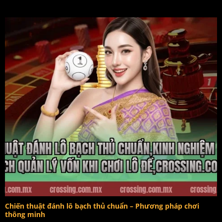
nghiệm đánh lô đề hôm nay cho thấy, kiên nhẫn và
kỷ luật là chìa khóa để thành công.
3.3. Sử Dụng Chiến Lược Đặt Cược
Thông Minh
Chiến lược đặt cược thông minh giúp bạn tối ưu hóa
lợi nhuận và giảm thiểu rủi ro. Một trong những
chiến lược phổ biến là đặt cược theo tỷ lệ phần
trăm. Bạn có thể chia nhỏ số tiền và đặt cược vào
nhiều con số khác nhau.
Ví dụ, nếu bạn có 1 triệu đồng, có thể chia thành 10
phần, mỗi phần 100.000 đồng để đặt 10 con số khác
nhau. Điều này giúp tăng cơ hội trúng thưởng mà
Chiến thuật đánh lô bạch thủ chuẩn,Kinh Nghiệm Đánh
không gây áp lực tài chính.
Lô Đề,Cách quản lý vốn khi chơi lô đề,dudao.io
4. Những Sai Lầm Thường Gặp
Khi Đánh Lô Đề
Chiến thuật đánh lô bạch thủ chuẩn – Phương pháp chơi
thông minh