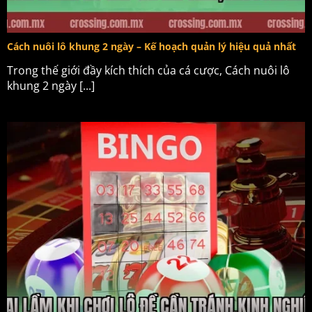
Kinh nghiệm từ những người chơi thành công cho
Đề,Cách đánh lô kép dễ ăn tiền,dudao.io
thấy, kiên nhẫn và kỷ luật là chìa khóa để đạt được
thành công trong lô đề.
Cách nuôi lô khung 2 ngày – Kế hoạch quản lý hiệu quả nhất
Kết Luận
Trong thế giới đầy kích thích của cá cược, Cách nuôi lô
khung 2 ngày [...]
Kinh nghiệm đánh lô đề hôm nay không chỉ đơn
thuần là việc dự đoán số mà còn đòi hỏi sự am hiểu,
kiên nhẫn và kỷ luật. Bằng cách áp dụng những
phương pháp và chiến lược phù hợp, bạn có thể
tăng cơ hội trúng thưởng và tối ưu hóa lợi nhuận.
Hãy luôn nhớ rằng, lô đề là trò chơi đòi hỏi sự tỉnh
táo và chiến lược, không phải chỉ dựa vào may mắn.
Nếu bạn đang tìm kiếm những thông tin hữu ích và
cập nhật nhất về lô đề, hãy truy cập
Lô Đề Hôm Nay
để khám phá thêm nhiều bí quyết và kinh nghiệm
quý báu. Chúc bạn may mắn và thành công trong
hành trình chinh phục lô đề!
Để có thêm gợi ý về con số may mắn, bạn có thể