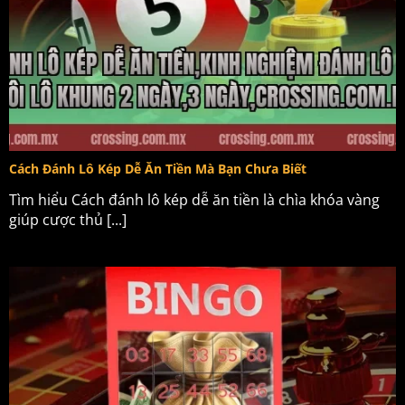
bạn có cái nhìn tổng quan và lựa chọn chiến thuật
phù hợp.
2.1. Sử Dụng Bảng Thống Kê Lô Đề
Cách đánh lô kép dễ ăn tiền,Kinh Nghiệm Đánh Lô
Bảng thống kê lô đề là công cụ không thể thiếu đối
Đề,Cách nuôi lô khung 2 ngày,3 ngày,dudao.io
với bất kỳ người chơi nào. Nó giúp bạn theo dõi tần
suất xuất hiện của các con số, từ đó đưa ra dự đoán
chính xác hơn. Bạn có thể tự tạo bảng thống kê hoặc
Cách Đánh Lô Kép Dễ Ăn Tiền Mà Bạn Chưa Biết
sử dụng các công cụ trực tuyến.
Tìm hiểu Cách đánh lô kép dễ ăn tiền là chìa khóa vàng
giúp cược thủ [...]
Ví dụ, nếu số 12 xuất hiện 3 lần trong 10 kỳ gần đây,
khả năng nó tiếp tục xuất hiện là khá thấp. Ngược
lại, những số ít khi về như 34, 56 có thể là lựa chọn
tốt cho kỳ tới.
2.2. Áp Dụng Phương Pháp Bạc Nhớ
Phương pháp bạc nhớ là một trong những chiến
thuật phổ biến nhất trong lô đề. Nó dựa trên việc
ghi nhớ các số đã xuất hiện trong các kỳ trước để dự