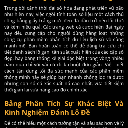
Trong bối cảnh thời đại số hóa đang phát triển vũ bão
như hiện nay, việc ngồi tính toán số liệu một cách thủ
công bằng giấy trắng mực đen đã dần trở nên lỗi thời
và kém hiệu quả. Các trang web cá cược hiện đại ngày
nay đều cung cấp cho người dùng hàng loạt những
công cụ phần mềm phân tích dữ liệu lịch sử vô cùng
mạnh mẽ. Bạn hoàn toàn có thể dễ dàng tra cứu chi
tiết danh sách lô gan, tần suất xuất hiện của các cặp số
đẹp, hay bảng thống kê giải đặc biệt trong vòng nhiều
năm qua chỉ với vài cú click chuột đơn giản. Việc biết
cách tận dụng tối đa sức mạnh của các phần mềm
thông minh này sẽ giúp bạn nhanh chóng lọc ra được
những con số có xác suất nổ cao nhất, vừa tiết kiệm
thời gian lại vừa nâng cao độ chính xác.
Bảng Phân Tích Sự Khác Biệt Và
Kinh Nghiệm Đánh Lô Đề
Để có thể hiểu một cách tường tận và sâu sắc hơn về lý