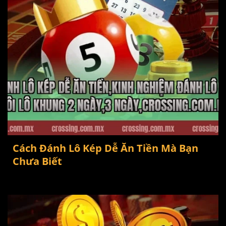
Cách đánh lô kép dễ ăn tiền,Kinh Nghiệm Đánh Lô
Đề,Cách nuôi lô khung 2 ngày,3 ngày,dudao.io
Cách Đánh Lô Kép Dễ Ăn Tiền Mà Bạn
Chưa Biết