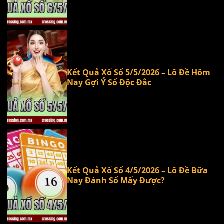
6/5/2026
Kết Quả Xổ Số 5/5/2026 – Lô Đề Hôm
Nay Gợi Ý Số Độc Đắc
kết quả xổ số
5/5/2026
Kết Quả Xổ Số 4/5/2026 – Lô Đề Bữa
Nay Đánh Số Mấy Được?
Kết quả xổ số
4/5/2026