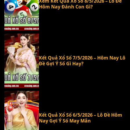
Xem Kết Quả Xổ Số 8/5/2026 – Lô Đề
Hôm Nay Đánh Con Gì?
kết quả xổ số
8/5/2026
Kết Quả Xổ Số 7/5/2026 – Hôm Nay Lô
Đề Gợi Ý Số Gì Hay?
kết quả xổ số
7/5/2026
Kết Quả Xổ Số 6/5/2026 – Lô Đề Hôm
Nay Gợi Ý Số May Mắn
kết quả xổ số