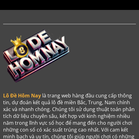
Lô Đề Hôm Nay
là trang web hàng đầu cung cấp thông
tin, dự đoán kết quả lô đề miền Bắc, Trung, Nam chính
xác và nhanh chóng. Chúng tôi sử dụng thuật toán phân
tích dữ liệu chuyên sâu, kết hợp với kinh nghiệm nhiều
năm trong lĩnh vực số học để mang đến cho người chơi
những con số có xác suất trúng cao nhất. Với cam kết
minh bạch và uy tín, chúng tôi giúp người chơi có những