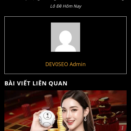
Lô Đề Hôm Nay
DEV0SEO Admin
BÀI VIẾT LIÊN QUAN