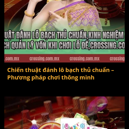
Chiến thuật đánh lô bạch thủ chuẩn,Kinh Nghiệm Đánh
Lô Đề,Cách quản lý vốn khi chơi lô đề,dudao.io
Chiến thuật đánh lô bạch thủ chuẩn –
Phương pháp chơi thông minh