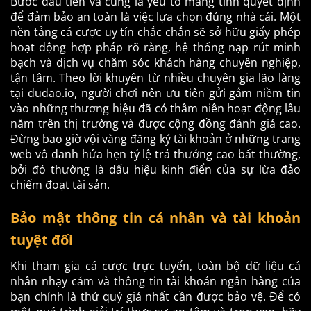
Bước đầu tiên và cũng là yếu tố mang tính quyết định
để đảm bảo an toàn là việc lựa chọn đúng nhà cái. Một
nền tảng cá cược uy tín chắc chắn sẽ sở hữu giấy phép
hoạt động hợp pháp rõ ràng, hệ thống nạp rút minh
bạch và dịch vụ chăm sóc khách hàng chuyên nghiệp,
tận tâm. Theo lời khuyên từ nhiều chuyên gia lão làng
tại dudao.io, người chơi nên ưu tiên gửi gắm niềm tin
vào những thương hiệu đã có thâm niên hoạt động lâu
năm trên thị trường và được cộng đồng đánh giá cao.
Đừng bao giờ vội vàng đăng ký tài khoản ở những trang
web vô danh hứa hẹn tỷ lệ trả thưởng cao bất thường,
bởi đó thường là dấu hiệu kinh điển của sự lừa đảo
chiếm đoạt tài sản.
Bảo mật thông tin cá nhân và tài khoản
tuyệt đối
Khi tham gia cá cược trực tuyến, toàn bộ dữ liệu cá
nhân nhạy cảm và thông tin tài khoản ngân hàng của
bạn chính là thứ quý giá nhất cần được bảo vệ. Để có