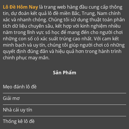
Lô Đề Hôm Nay
là trang web hàng đầu cung cấp thông
tin, dự đoán kết quả lô đề miền Bắc, Trung, Nam chính
xác và nhanh chóng. Chúng tôi sử dụng thuật toán phân
tích dữ liệu chuyên sâu, kết hợp với kinh nghiệm nhiều
năm trong lĩnh vực số học để mang đến cho người chơi
những con số có xác suất trúng cao nhất. Với cam kết
minh bạch và uy tín, chúng tôi giúp người chơi có những
quyết định đúng đắn và hiệu quả hơn trong hành trình
chinh phục may mắn.
Sản Phẩm
Mẹo đánh lô đề
Giải mơ
Nhà cái uy tín
Thống kê lô đề