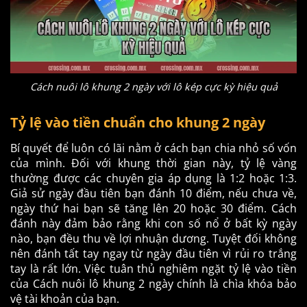
Cách nuôi lô khung 2 ngày với lô kép cực kỳ hiệu quả
Tỷ lệ vào tiền chuẩn cho khung 2 ngày
Bí quyết để luôn có lãi nằm ở cách bạn chia nhỏ số vốn
của mình. Đối với khung thời gian này, tỷ lệ vàng
thường được các chuyên gia áp dụng là 1:2 hoặc 1:3.
Giả sử ngày đầu tiên bạn đánh 10 điểm, nếu chưa về,
ngày thứ hai bạn sẽ tăng lên 20 hoặc 30 điểm. Cách
đánh này đảm bảo rằng khi con số nổ ở bất kỳ ngày
nào, bạn đều thu về lợi nhuận dương. Tuyệt đối không
nên đánh tất tay ngay từ ngày đầu tiên vì rủi ro trắng
tay là rất lớn. Việc tuân thủ nghiêm ngặt tỷ lệ vào tiền
của Cách nuôi lô khung 2 ngày chính là chìa khóa bảo
vệ tài khoản của bạn.