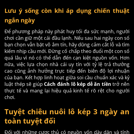
Lưu ý sống còn khi áp dụng chiến thuật
ngắn ngày
Để phương pháp này phát huy tối đa sức mạnh, người
chơi cần giữ một cái đầu lạnh. Nếu sau hai ngày con số
bạn chọn vẫn bặt vô âm tín, hãy dũng cảm cắt lỗ và tìm
kiếm nhịp cầu mới. Đừng cố chấp theo đuổi một con số
quá lâu vì nó có thể dẫn đến cạn kiệt nguồn vốn. Hơn
nữa, việc lựa chọn nhà cái uy tín với tỷ lệ trả thưởng
cao cũng ảnh hưởng trực tiếp đến biên độ lợi nhuận
của bạn. Kết hợp linh hoạt giữa soi cầu chuẩn xác và kỷ
luật thép sẽ giúp
Cách đánh lô kép dễ ăn tiền
trở nên
thực tế và mang lại hiệu quả kinh tế rõ rệt cho người
chơi.
Tuyệt chiêu nuôi lô kép 3 ngày an
toàn tuyệt đối
Đối với những cược thủ có nguồn vốn dày dặn và tính