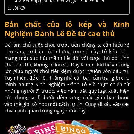
Kết hợp giải đặc biệt và giải 7 để chốt số
Lời kết:
Bản chất của lô kép và Kinh
Nghiệm Đánh Lô Đề từ cao thủ
Để làm chủ cuộc chơi, trước tiên chúng ta cần hiểu rõ
nền tảng cơ bản của những con số này. Lô kép luôn
mang một sức hút mãnh liệt đối với cược thủ bởi tính
chất đặc thù không bị lộn số. Đây là một lợi thế vô cùng
lớn giúp người chơi tiết kiệm được nguồn vốn đầu tư.
Tuy nhiên, để chiến thắng nhà cái, bạn cần trang bị cho
mình những Kinh Nghiệm Đánh Lô Đề thực chiến từ
những người đi trước. Việc nắm bắt quy luật xuất hiện
của chúng sẽ là bước đệm vững chắc giúp bạn bước
vào thế giới số học một cách tự tin. Cùng đi sâu vào các
khía cạnh quan trọng ngay dưới đây.