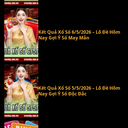
Kết Quả Xổ Số 6/5/2026 – Lô Đề Hôm
Nay Gợi Ý Số May Mắn
kết quả xổ số
6/5/2026
Kết Quả Xổ Số 5/5/2026 – Lô Đề Hôm
Nay Gợi Ý Số Độc Đắc
kết quả xổ số
5/5/2026