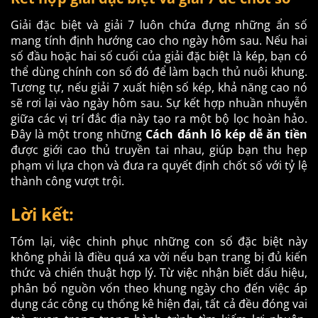
Giải đặc biệt và giải 7 luôn chứa đựng những ẩn số
mang tính định hướng cao cho ngày hôm sau. Nếu hai
số đầu hoặc hai số cuối của giải đặc biệt là kép, bạn có
thể dùng chính con số đó để làm bạch thủ nuôi khung.
Tương tự, nếu giải 7 xuất hiện số kép, khả năng cao nó
sẽ rơi lại vào ngày hôm sau. Sự kết hợp nhuần nhuyễn
giữa các vị trí đắc địa này tạo ra một bộ lọc hoàn hảo.
Đây là một trong những
Cách đánh lô kép dễ ăn tiền
được giới cao thủ truyền tai nhau, giúp bạn thu hẹp
phạm vi lựa chọn và đưa ra quyết định chốt số với tỷ lệ
thành công vượt trội.
Lời kết:
Tóm lại, việc chinh phục những con số đặc biệt này
không phải là điều quá xa vời nếu bạn trang bị đủ kiến
thức và chiến thuật hợp lý. Từ việc nhận biết dấu hiệu,
phân bổ nguồn vốn theo khung ngày cho đến việc áp
dụng các công cụ thống kê hiện đại, tất cả đều đóng vai