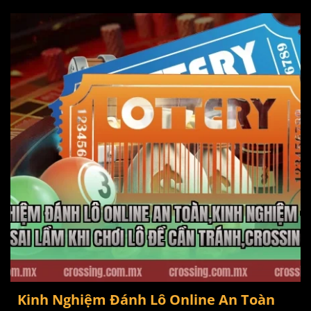
Kinh nghiệm đánh lô online an toàn,Kinh Nghiệm Đánh
Lô Đề,Những sai lầm khi chơi lô đề cần
tránh,repo.news
Kinh Nghiệm Đánh Lô Online An Toàn