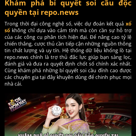
Khám phá bí quyết soi cầu độc
quyền tại repo.news
Trong thời đại công nghệ số, việc dự đoán kết quả
xổ
số
không chỉ dựa vào cảm tính mà còn cần sự hỗ trợ
của các công cụ phân tích hiện đại. Để nâng cao tỷ lệ
chiến thắng, cược thủ cần tiếp cận những nguồn thông
tin chất lượng và uy tín. Hệ thống dữ liệu khổng lồ tại
repo.news chính là trợ thủ đắc lực giúp bạn sàng lọc,
đánh giá và đưa ra quyết định chốt số chính xác nhất.
Cùng khám phá những bí quyết soi cầu đỉnh cao được
các chuyên gia tại đây khuyên dùng để chinh phục mọi
nhà cái.