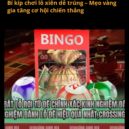
Bí kíp chơi lô xiên dễ trúng – Mẹo vàng
gia tăng cơ hội chiến thắng
Cách bắt lô rơi từ đề chính xác,Kinh Nghiệm Đánh Lô
Đề,Kinh nghiệm đánh lô đề hiệu quả nhất,repo.news