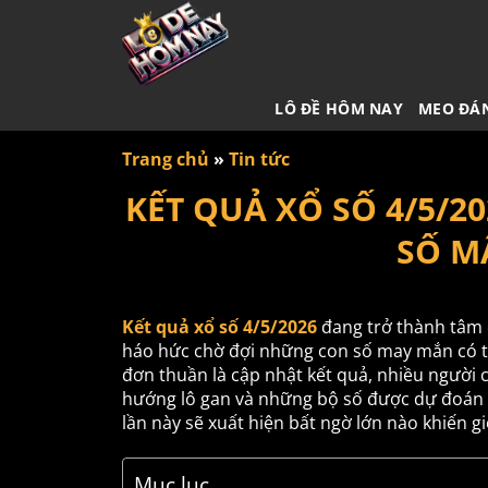
Chuyển
đến
nội
dung
LÔ ĐỀ HÔM NAY
MEO ĐÁN
Trang chủ
»
Tin tức
KẾT QUẢ XỔ SỐ 4/5/2
SỐ M
Kết quả xổ số 4/5/2026
đang trở thành tâm 
háo hức chờ đợi những con số may mắn có t
đơn thuần là cập nhật kết quả, nhiều người 
hướng lô gan và những bộ số được dự đoán c
lần này sẽ xuất hiện bất ngờ lớn nào khiến g
Mục lục