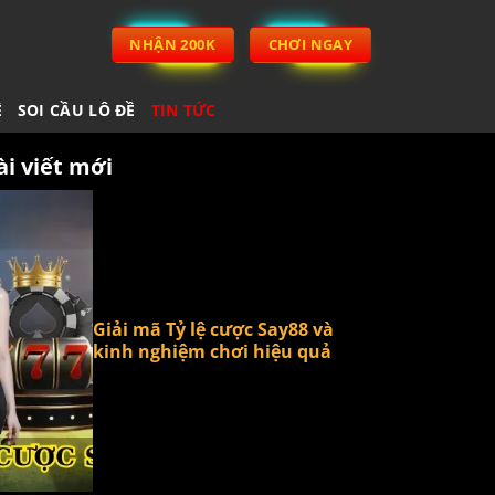
NHẬN 200K
CHƠI NGAY
Ề
SOI CẦU LÔ ĐỀ
TIN TỨC
ài viết mới
iải mã Tỷ lệ
Giải mã Tỷ lệ cược Say88 và
ược Say88
kinh nghiệm chơi hiệu quả
và kinh
ghiệm chơi
hiệu quả