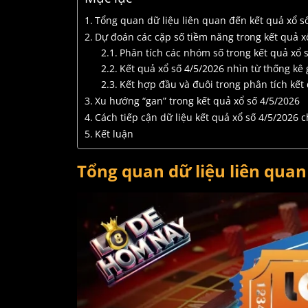
Tổng quan dữ liệu liên quan đến kết quả xổ s
Dự đoán các cặp số tiềm năng trong kết quả x
Phân tích các nhóm số trong kết quả xổ 
Kết quả xổ số 4/5/2026 nhìn từ thống kê g
Kết hợp đầu và đuôi trong phân tích kết
Xu hướng “gan” trong kết quả xổ số 4/5/2026
Cách tiếp cận dữ liệu kết quả xổ số 4/5/2026 
Kết luận
Tổng quan dữ liệu liên quan