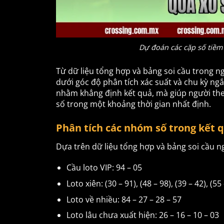
Dự đoán các cặp số tiềm
Từ dữ liệu tổng hợp và bảng soi cầu trong n
dưới góc độ phân tích xác suất và chu kỳ ng
nhằm khẳng định kết quả, mà giúp người the
số trong một khoảng thời gian nhất định.
Phân tích các nhóm số trong kết q
Dựa trên dữ liệu tổng hợp và bảng soi cầu 
Cầu loto VIP: 94 – 05
Loto xiên: (30 – 91), (48 – 98), (39 – 42), (55
Loto về nhiều: 84 – 27 – 28 – 57
Loto lâu chưa xuất hiện: 26 – 16 – 10 – 03