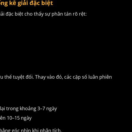
ng kê giải đặc biệt
ải đặc biệt cho thấy sự phân tán rõ rệt:
 thế tuyệt đối. Thay vào đó, các cặp số luân phiên
 lại trong khoảng 3–7 ngày
 lên 10–15 ngày
bằng góc nhìn khi phân tích.