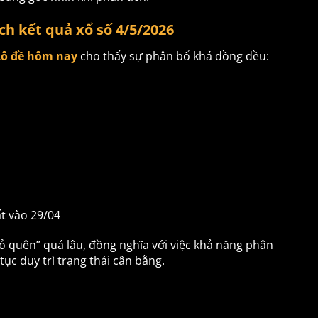
ch kết quả xổ số 4/5/2026
Lô đề hôm nay
cho thấy sự phân bổ khá đồng đều:
ất vào 29/04
ỏ quên” quá lâu, đồng nghĩa với việc khả năng phân
tục duy trì trạng thái cân bằng.