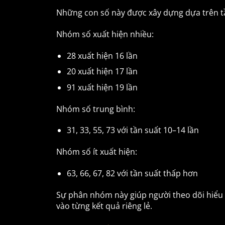
Những con số này được xây dựng dựa trên tần
Nhóm số xuất hiện nhiều:
28 xuất hiện 16 lần
20 xuất hiện 17 lần
91 xuất hiện 19 lần
Nhóm số trung bình:
31, 33, 55, 73 với tần suất 10–14 lần
Nhóm số ít xuất hiện:
63, 66, 67, 82 với tần suất thấp hơn
Sự phân nhóm này giúp người theo dõi hiểu r
vào từng kết quả riêng lẻ.