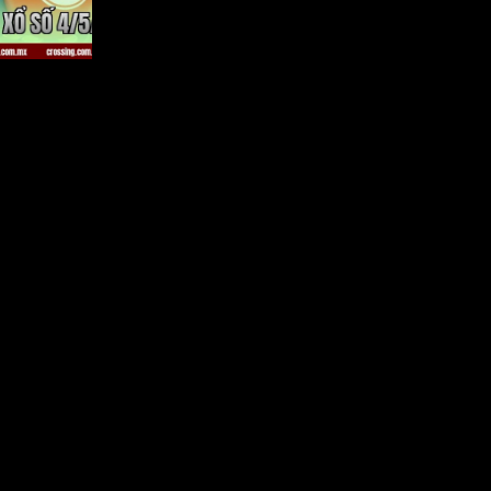
ố 4/5/2026