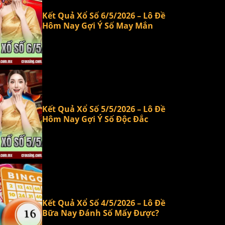
Kết Quả Xổ Số 6/5/2026 – Lô Đề
Hôm Nay Gợi Ý Số May Mắn
t quả xổ số
6/5/2026
Kết Quả Xổ Số 5/5/2026 – Lô Đề
Hôm Nay Gợi Ý Số Độc Đắc
t quả xổ số
5/5/2026
Kết Quả Xổ Số 4/5/2026 – Lô Đề
Bữa Nay Đánh Số Mấy Được?
Kết quả xổ