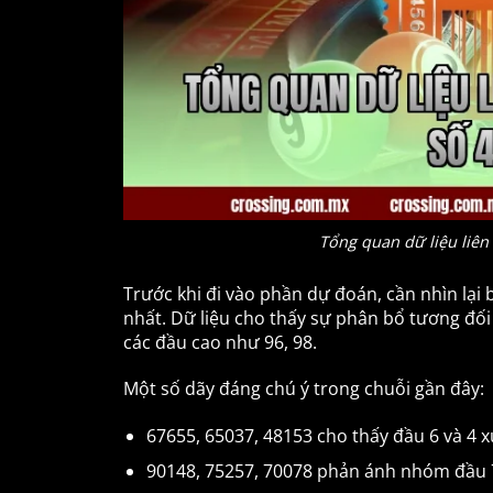
Tổng quan dữ liệu liên
Trước khi đi vào phần dự đoán, cần nhìn lại 
nhất. Dữ liệu cho thấy sự phân bổ tương đối
các đầu cao như 96, 98.
Một số dãy đáng chú ý trong chuỗi gần đây:
67655, 65037, 48153 cho thấy đầu 6 và 4 
90148, 75257, 70078 phản ánh nhóm đầu 7