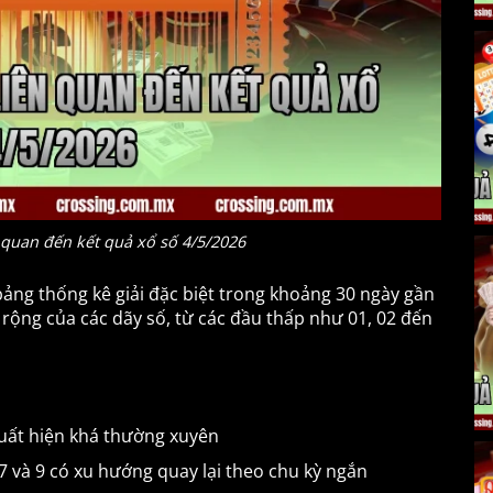
kế
 quan đến kết quả xổ số 4/5/2026
bảng thống kê giải đặc biệt trong khoảng 30 ngày gần
 rộng của các dãy số, từ các đầu thấp như 01, 02 đến
kế
xuất hiện khá thường xuyên
 và 9 có xu hướng quay lại theo chu kỳ ngắn