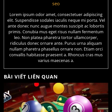
seo
Lorem ipsum odor amet, consectetuer adipiscing
elit. Suspendisse sodales iaculis neque mi porta. Vel
ante donec nunc augue montes suscipit ac lobortis
primis. Conubia mus eget risus nullam fermentum
leo. Non platea pharetra tortor ullamcorper,
ridiculus donec ornare ante. Purus urna aliquam
nullam pharetra phasellus ornare non. Etiam orci
convallis habitasse praesent a. Rhoncus cras mus
varius maecenas a.
BÀI VIẾT LIÊN QUAN