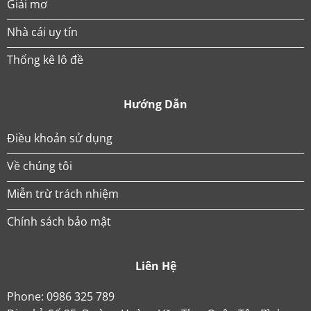
Giải mơ
Nhà cái uy tín
Thống kê lô đề
Hướng Dẫn
Điều khoản sử dụng
Về chúng tôi
Miễn trừ trách nhiệm
Chính sách bảo mật
Liên Hệ
Phone: 0986 325 789