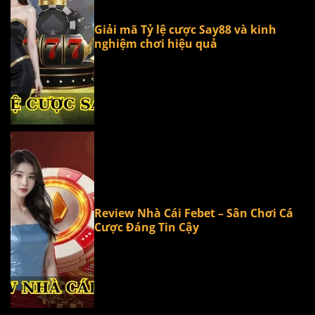
Giải mã Tỷ lệ cược Say88 và kinh
Giải mã Tỷ lệ
nghiệm chơi hiệu quả
cược Say88 và
kinh nghiệm
chơi hiệu quả
Review Nhà Cái Febet – Sân Chơi Cá
Review Nhà Cái
Cược Đáng Tin Cậy
Febet – Sân
Chơi Cá Cược
Đáng Tin Cậy