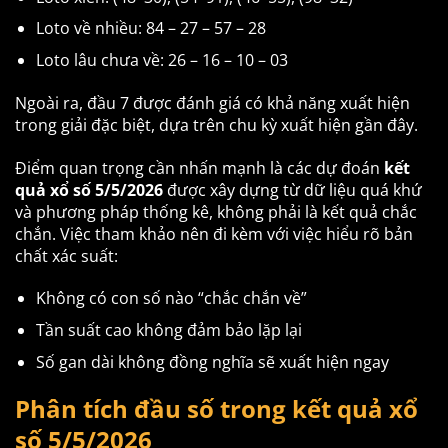
Loto về nhiều: 84 – 27 – 57 – 28
Loto lâu chưa về: 26 – 16 – 10 – 03
Ngoài ra, đầu 7 được đánh giá có khả năng xuất hiện
trong giải đặc biệt, dựa trên chu kỳ xuất hiện gần đây.
Điểm quan trọng cần nhấn mạnh là các dự đoán
kết
quả xổ số 5/5/2026
được xây dựng từ dữ liệu quá khứ
và phương pháp thống kê, không phải là kết quả chắc
chắn. Việc tham khảo nên đi kèm với việc hiểu rõ bản
chất xác suất:
Không có con số nào “chắc chắn về”
Tần suất cao không đảm bảo lặp lại
Số gan dài không đồng nghĩa sẽ xuất hiện ngay
Phân tích đầu số trong kết quả xổ
số 5/5/2026