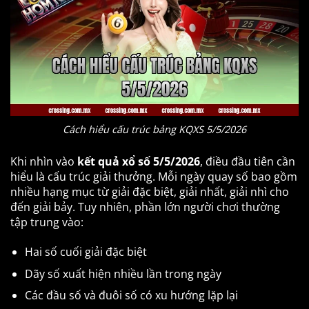
Cách hiểu cấu trúc bảng KQXS 5/5/2026
Khi nhìn vào
kết quả xổ số 5/5/2026
, điều đầu tiên cần
hiểu là cấu trúc giải thưởng. Mỗi ngày quay số bao gồm
nhiều hạng mục từ giải đặc biệt, giải nhất, giải nhì cho
đến giải bảy. Tuy nhiên, phần lớn người chơi thường
tập trung vào:
Hai số cuối giải đặc biệt
Dãy số xuất hiện nhiều lần trong ngày
Các đầu số và đuôi số có xu hướng lặp lại