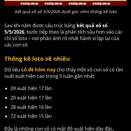
Kết quả xổ số 5/5/2026 dưới góc nhìn thống kê loto
Sau khi nắm được cấu trúc bảng
kết quả xổ số
5/5/2026
, bước tiếp theo là phân tích sâu hơn vào các
chỉ số loto – nơi phản ánh rõ nhất hành vi lặp lại của
các con số.
Thống kê loto về nhiều
Dữ liệu
Lô đề hôm nay
cho thấy một số con số có tần
suất xuất hiện cao trong 5 tuần gần nhất:
09 xuất hiện 17 lần
20 xuất hiện 17 lần
28 xuất hiện 16 lần
72 xuất hiện 15 lần
Đây là những con số có mật độ xuất hiện dày đặc,