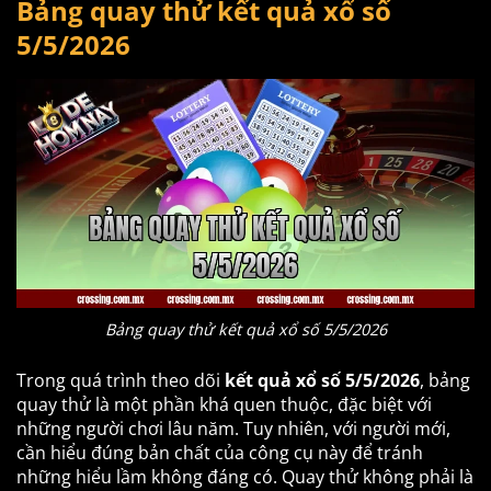
Bảng quay thử kết quả xổ số
5/5/2026
Bảng quay thử kết quả xổ số 5/5/2026
Trong quá trình theo dõi
kết quả xổ số 5/5/2026
, bảng
quay thử là một phần khá quen thuộc, đặc biệt với
những người chơi lâu năm. Tuy nhiên, với người mới,
cần hiểu đúng bản chất của công cụ này để tránh
những hiểu lầm không đáng có. Quay thử không phải là