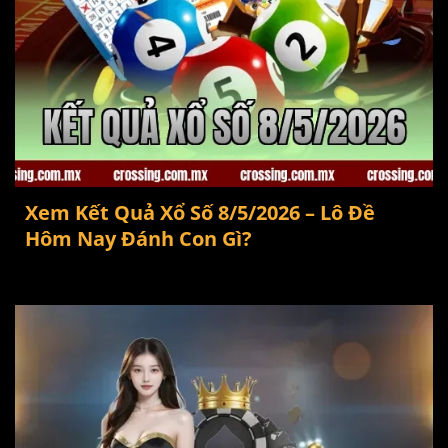
kết quả xổ số 8/5/2026
Xem Kết Quả Xổ Số 8/5/2026 – Lô Đề
Hôm Nay Đánh Con Gì?