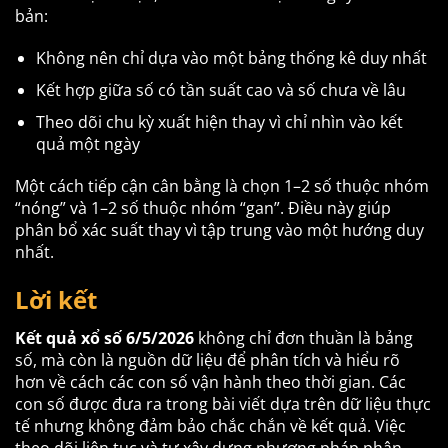
bản:
Không nên chỉ dựa vào một bảng thống kê duy nhất
Kết hợp giữa số có tần suất cao và số chưa về lâu
Theo dõi chu kỳ xuất hiện thay vì chỉ nhìn vào kết
quả một ngày
Một cách tiếp cận cân bằng là chọn 1–2 số thuộc nhóm
“nóng” và 1–2 số thuộc nhóm “gan”. Điều này giúp
phân bổ xác suất thay vì tập trung vào một hướng duy
nhất.
Lời kết
Kết quả xổ số 6/5/2026
không chỉ đơn thuần là bảng
số, mà còn là nguồn dữ liệu để phân tích và hiểu rõ
hơn về cách các con số vận hành theo thời gian. Các
con số được đưa ra trong bài viết dựa trên dữ liệu thực
tế nhưng không đảm bảo chắc chắn về kết quả. Việc