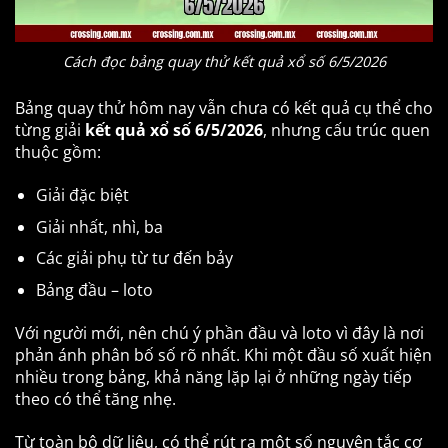
Cách đọc bảng quay thử kết quả xổ số 6/5/2026
Bảng quay thử hôm nay vẫn chưa có kết quả cụ thể cho
từng giải
kết quả xổ số 6/5/2026
, nhưng cấu trúc quen
thuộc gồm:
Giải đặc biệt
Giải nhất, nhì, ba
Các giải phụ từ tư đến bảy
Bảng đầu – loto
Với người mới, nên chú ý phần đầu và loto vì đây là nơi
phản ánh phân bố số rõ nhất. Khi một đầu số xuất hiện
nhiều trong bảng, khả năng lặp lại ở những ngày tiếp
theo có thể tăng nhẹ.
Từ toàn bộ dữ liệu, có thể rút ra một số nguyên tắc cơ