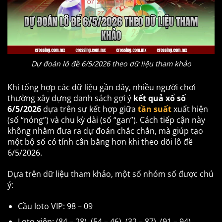
Dự đoán lô đề 6/5/2026 theo dữ liệu tham khảo
Khi tổng hợp các dữ liệu gần đây, nhiều người chơi
thường xây dựng danh sách gợi ý
kết quả xổ số
6/5/2026
dựa trên sự kết hợp giữa
tần suất
xuất hiện
(số “nóng”) và chu kỳ dài (số “gan”). Cách tiếp cận này
không nhằm đưa ra dự đoán chắc chắn, mà giúp tạo
một bộ số có tính cân bằng hơn khi theo dõi lô đề
6/5/2026.
Dựa trên dữ liệu tham khảo, một số nhóm số được chú
ý:
Cầu loto VIP: 98 – 09
Loto xiên: (84 – 28), (54 – 46), (32 – 87), (91 – 94)