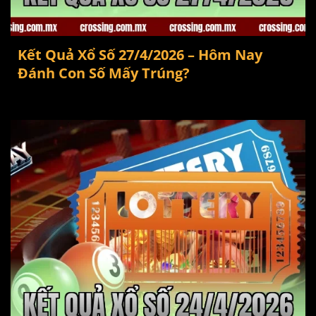
Kết quả xổ số 27/4/2026
Kết Quả Xổ Số 27/4/2026 – Hôm Nay
Đánh Con Số Mấy Trúng?