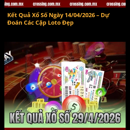
Kết Quả Xổ Số Ngày 14/04/2026 – Dự
Đoán Các Cặp Loto Đẹp
Kết quả xổ số 29/4/2026