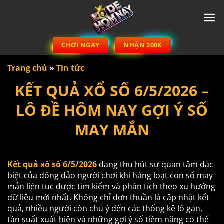
Chuyển
đến
nội
dung
CHƠI NGAY
NHẬN 200K
Trang chủ
»
Tin tức
KẾT QUẢ XỔ SỐ 6/5/2026 –
LÔ ĐỀ HÔM NAY GỢI Ý SỐ
MAY MẮN
Kết quả xổ số 6/5/2026
đang thu hút sự quan tâm đặc
biệt của đông đảo người chơi khi hàng loạt con số may
mắn liên tục được tìm kiếm và phân tích theo xu hướng
dữ liệu mới nhất. Không chỉ đơn thuần là cập nhật kết
quả, nhiều người còn chú ý đến các thống kê lô gan,
tần suất xuất hiện và những gợi ý số tiềm năng có thể