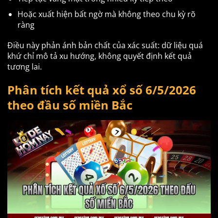
Hoặc xuất hiện bất ngờ mà không theo chu kỳ rõ
ràng
Điều này phản ánh bản chất của xác suất: dữ liệu quá
khứ chỉ mô tả xu hướng, không quyết định kết quả
tương lai.
Phân tích kết quả xổ số 6/5/2026
theo đầu số miền Bắc