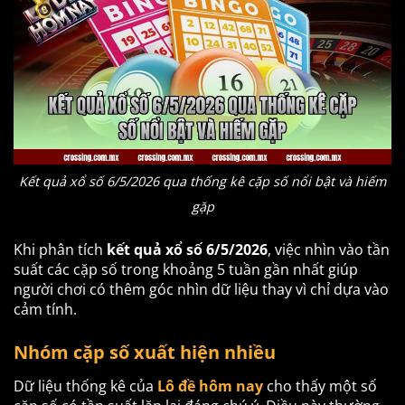
Kết quả xổ số 6/5/2026 qua thống kê cặp số nổi bật và hiếm
gặp
Khi phân tích
kết quả xổ số 6/5/2026
, việc nhìn vào tần
suất các cặp số trong khoảng 5 tuần gần nhất giúp
người chơi có thêm góc nhìn dữ liệu thay vì chỉ dựa vào
cảm tính.
Nhóm cặp số xuất hiện nhiều
Dữ liệu thống kê của
Lô đề hôm nay
cho thấy một số