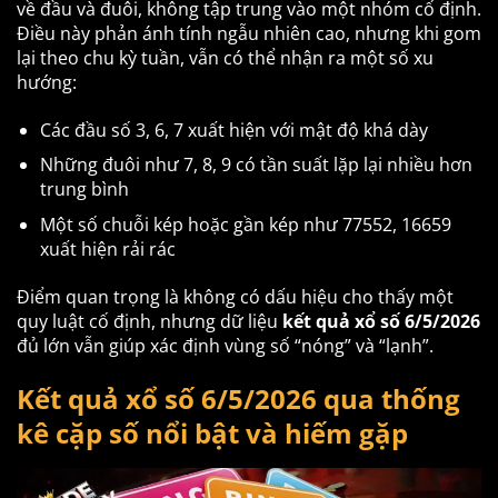
về đầu và đuôi, không tập trung vào một nhóm cố định.
Điều này phản ánh tính ngẫu nhiên cao, nhưng khi gom
lại theo chu kỳ tuần, vẫn có thể nhận ra một số xu
hướng:
Các đầu số 3, 6, 7 xuất hiện với mật độ khá dày
Những đuôi như 7, 8, 9 có tần suất lặp lại nhiều hơn
trung bình
Một số chuỗi kép hoặc gần kép như 77552, 16659
xuất hiện rải rác
Điểm quan trọng là không có dấu hiệu cho thấy một
quy luật cố định, nhưng dữ liệu
kết quả xổ số 6/5/2026
đủ lớn vẫn giúp xác định vùng số “nóng” và “lạnh”.
Kết quả xổ số 6/5/2026 qua thống
kê cặp số nổi bật và hiếm gặp