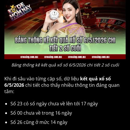
Bảng thống kê kết quả xổ số 6/5/2026 chi tiết 2 số cuối
Khi đi sâu vào từng cặp số, dữ liệu
kết quả xổ số
6/5/2026
chi tiết cho thấy nhiều thông tin đáng quan
tâm:
Số 23 có số ngày chưa về lên tới 17 ngày
Số 00 chưa về trong 16 ngày
Số 26 cũng ở mức 14 ngày