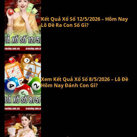
Kết Quả Xổ Số 12/5/2026 – Hôm Nay
Lô Đề Ra Con Số Gì?
kết quả xổ số
12/5/2026
Xem Kết Quả Xổ Số 8/5/2026 – Lô Đề
Hôm Nay Đánh Con Gì?
kết quả xổ số
8/5/2026