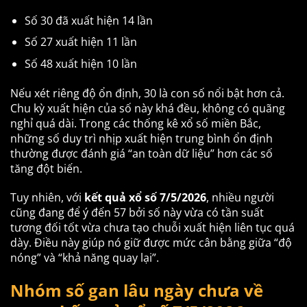
Số 30 đã xuất hiện 14 lần
Số 27 xuất hiện 11 lần
Số 48 xuất hiện 10 lần
Nếu xét riêng độ ổn định, 30 là con số nổi bật hơn cả.
Chu kỳ xuất hiện của số này khá đều, không có quãng
nghỉ quá dài. Trong các thống kê xổ số miền Bắc,
những số duy trì nhịp xuất hiện trung bình ổn định
thường được đánh giá “an toàn dữ liệu” hơn các số
tăng đột biến.
Tuy nhiên, với
kết quả xổ số 7/5/2026
, nhiều người
cũng đang để ý đến 57 bởi số này vừa có tần suất
tương đối tốt vừa chưa tạo chuỗi xuất hiện liên tục quá
dày. Điều này giúp nó giữ được mức cân bằng giữa “độ
nóng” và “khả năng quay lại”.
Nhóm số gan lâu ngày chưa về