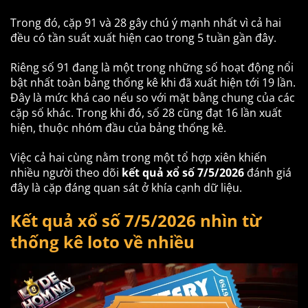
Trong đó, cặp 91 và 28 gây chú ý mạnh nhất vì cả hai
đều có tần suất xuất hiện cao trong 5 tuần gần đây.
Riêng số 91 đang là một trong những số hoạt động nổi
bật nhất toàn bảng thống kê khi đã xuất hiện tới 19 lần.
Đây là mức khá cao nếu so với mặt bằng chung của các
cặp số khác. Trong khi đó, số 28 cũng đạt 16 lần xuất
hiện, thuộc nhóm đầu của bảng thống kê.
Việc cả hai cùng nằm trong một tổ hợp xiên khiến
nhiều người theo dõi
kết quả xổ số 7/5/2026
đánh giá
đây là cặp đáng quan sát ở khía cạnh dữ liệu.
Kết quả xổ số 7/5/2026 nhìn từ
thống kê loto về nhiều