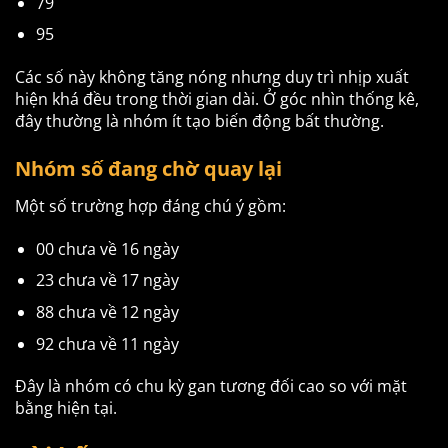
79
95
Các số này không tăng nóng nhưng duy trì nhịp xuất
hiện khá đều trong thời gian dài. Ở góc nhìn thống kê,
đây thường là nhóm ít tạo biến động bất thường.
Nhóm số đang chờ quay lại
Một số trường hợp đáng chú ý gồm:
00 chưa về 16 ngày
23 chưa về 17 ngày
88 chưa về 12 ngày
92 chưa về 11 ngày
Đây là nhóm có chu kỳ gan tương đối cao so với mặt
bằng hiện tại.