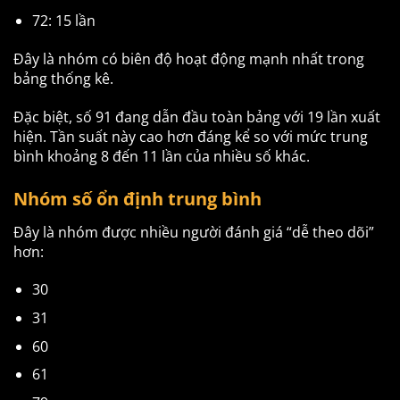
72: 15 lần
Đây là nhóm có biên độ hoạt động mạnh nhất trong
bảng thống kê.
Đặc biệt, số 91 đang dẫn đầu toàn bảng với 19 lần xuất
hiện. Tần suất này cao hơn đáng kể so với mức trung
bình khoảng 8 đến 11 lần của nhiều số khác.
Nhóm số ổn định trung bình
Đây là nhóm được nhiều người đánh giá “dễ theo dõi”
hơn:
30
31
60
61