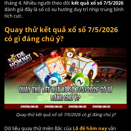
tháng 4. Nhiều người theo dõi
kết quả xổ số 7/5/2026
đánh giá đây là số có xu hướng duy trì nhịp trung bình
tích cực.
Quay thử kết quả xổ số 7/5/2026
có gì đáng chú ý?
Quay thử kết quả xổ số 7/5/2026 có gì đáng chú ý?
Dữ liệu quay thử miền Bắc của
Lô đề hôm nay
vẫn