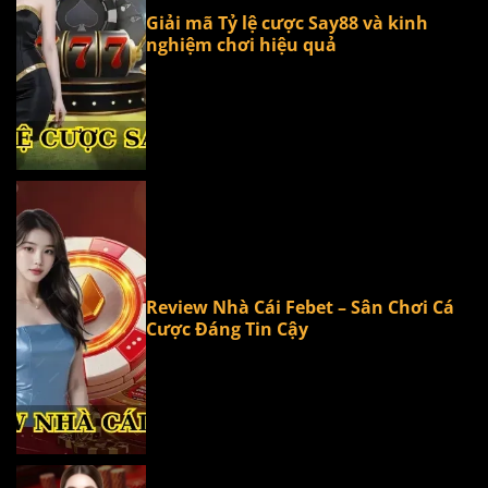
Giải mã Tỷ lệ cược Say88 và kinh
Giải mã Tỷ lệ
nghiệm chơi hiệu quả
cược Say88 và
kinh nghiệm
chơi hiệu quả
Review Nhà Cái Febet – Sân Chơi Cá
Review Nhà Cái
Cược Đáng Tin Cậy
Febet – Sân
Chơi Cá Cược
Đáng Tin Cậy