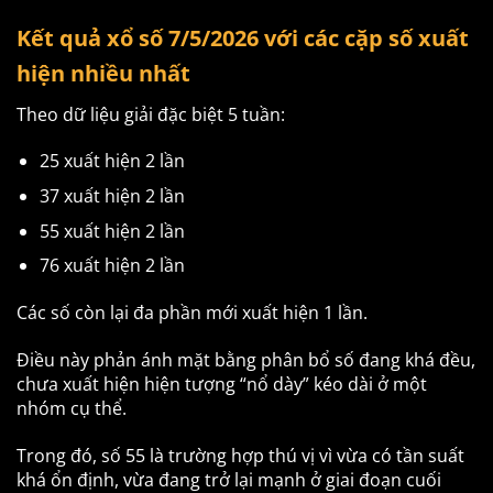
Kết quả xổ số 7/5/2026 với các cặp số xuất
hiện nhiều nhất
Theo dữ liệu giải đặc biệt 5 tuần:
25 xuất hiện 2 lần
37 xuất hiện 2 lần
55 xuất hiện 2 lần
76 xuất hiện 2 lần
Các số còn lại đa phần mới xuất hiện 1 lần.
Điều này phản ánh mặt bằng phân bổ số đang khá đều,
chưa xuất hiện hiện tượng “nổ dày” kéo dài ở một
nhóm cụ thể.
Trong đó, số 55 là trường hợp thú vị vì vừa có tần suất
khá ổn định, vừa đang trở lại mạnh ở giai đoạn cuối