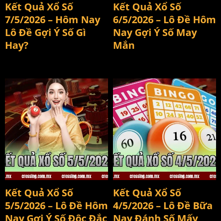
Kết Quả Xổ Số
Kết Quả Xổ Số
7/5/2026 – Hôm Nay
6/5/2026 – Lô Đề Hôm
Lô Đề Gợi Ý Số Gì
Nay Gợi Ý Số May
Hay?
Mắn
kết quả xổ số 5/5/2026
Kết quả xổ số 4/5/2026
Kết Quả Xổ Số
Kết Quả Xổ Số
5/5/2026 – Lô Đề Hôm
4/5/2026 – Lô Đề Bữa
Nay Gợi Ý Số Độc Đắc
Nay Đánh Số Mấy