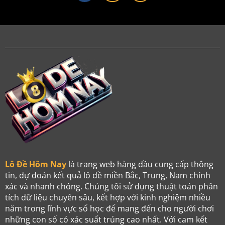
Lô Đề Hôm Nay
là trang web hàng đầu cung cấp thông
tin, dự đoán kết quả lô đề miền Bắc, Trung, Nam chính
xác và nhanh chóng. Chúng tôi sử dụng thuật toán phân
tích dữ liệu chuyên sâu, kết hợp với kinh nghiệm nhiều
năm trong lĩnh vực số học để mang đến cho người chơi
những con số có xác suất trúng cao nhất. Với cam kết