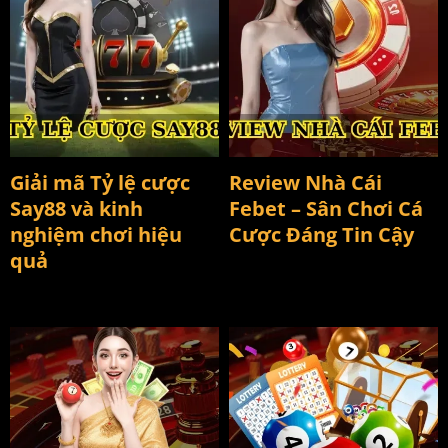
Giải mã Tỷ lệ cược Say88 và
Review Nhà Cái Febet – Sân
kinh nghiệm chơi hiệu quả
Chơi Cá Cược Đáng Tin Cậy
Giải mã Tỷ lệ cược
Review Nhà Cái
Say88 và kinh
Febet – Sân Chơi Cá
nghiệm chơi hiệu
Cược Đáng Tin Cậy
quả