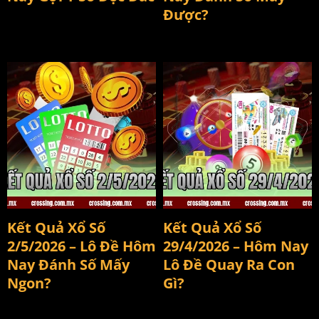
Được?
kết quả xổ số 2/5/2026
Kết quả xổ số 29/4/2026
Kết Quả Xổ Số
Kết Quả Xổ Số
2/5/2026 – Lô Đề Hôm
29/4/2026 – Hôm Nay
Nay Đánh Số Mấy
Lô Đề Quay Ra Con
Ngon?
Gì?