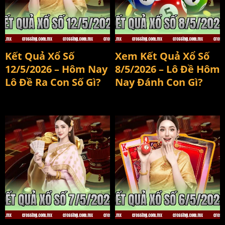
kết quả xổ số 12/5/2026
kết quả xổ số 8/5/2026
Kết Quả Xổ Số
Xem Kết Quả Xổ Số
12/5/2026 – Hôm Nay
8/5/2026 – Lô Đề Hôm
Lô Đề Ra Con Số Gì?
Nay Đánh Con Gì?
kết quả xổ số 7/5/2026
kết quả xổ số 6/5/2026