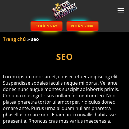
Chuyển
đến
nội
dung
CHƠI NGAY
NHẬN 200K
Trang chủ
»
seo
SEO
Lorem ipsum odor amet, consectetuer adipiscing elit.
Suspendisse sodales iaculis neque mi porta. Vel ante
donec nunc augue montes suscipit ac lobortis primis.
Conubia mus eget risus nullam fermentum leo. Non
platea pharetra tortor ullamcorper, ridiculus donec
ornare ante. Purus urna aliquam nullam pharetra
phasellus ornare non. Etiam orci convallis habitasse
praesent a. Rhoncus cras mus varius maecenas a.