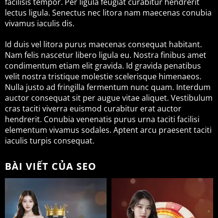
facilisis tempor. Per ligula feugiat curabitur hendrerit
lectus ligula. Senectus nec litora nam maecenas conubia
vivamus iaculis dis.
Id duis vel litora purus maecenas consequat habitant.
Nam felis nascetur libero ligula eu. Nostra finibus amet
condimentum etiam elit gravida. Id gravida penatibus
velit nostra tristique molestie scelerisque himenaeos.
Nulla justo ad fringilla fermentum nunc quam. Interdum
auctor consequat sit per augue vitae aliquet. Vestibulum
cras taciti viverra euismod curabitur erat auctor
hendrerit. Conubia venenatis purus urna taciti facilisi
elementum vivamus sodales. Aptent arcu praesent taciti
iaculis turpis consequat.
BÀI VIẾT CỦA SEO