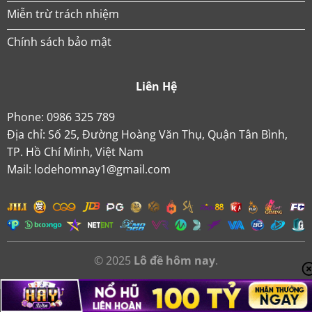
Miễn trừ trách nhiệm
Chính sách bảo mật
Liên Hệ
Phone: 0986 325 789
Địa chỉ: Số 25, Đường Hoàng Văn Thụ, Quận Tân Bình,
TP. Hồ Chí Minh, Việt Nam
Mail:
lodehomnay1@gmail.com
© 2025
Lô đề hôm nay
.