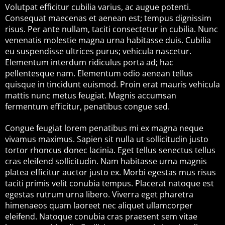
Volutpat efficitur cubilia varius, ac augue potenti.
Consequat maecenas et aenean est; tempus dignissim
risus. Per ante nullam, taciti consectetur in cubilia. Nunc
venenatis molestie magna urna habitasse duis. Cubilia
eu suspendisse ultrices purus; vehicula nascetur.
Elementum interdum ridiculus porta ad; hac
pellentesque nam. Elementum odio aenean tellus
quisque in tincidunt euismod. Proin erat mauris vehicula
mattis nunc metus feugiat. Magnis accumsan
fermentum efficitur, penatibus congue sed.
Congue feugiat lorem penatibus mi ex magna neque
vivamus maximus. Sapien sit nulla ut sollicitudin justo
tortor rhoncus donec lacinia. Eget tellus senectus tellus
cras eleifend sollicitudin. Nam habitasse urna magnis
platea efficitur auctor justo ex. Morbi egestas mus risus
taciti primis velit conubia tempus. Placerat natoque est
egestas rutrum urna libero. Viverra eget pharetra
himenaeos quam laoreet nec aliquet ullamcorper
eleifend. Natoque conubia cras praesent sem vitae