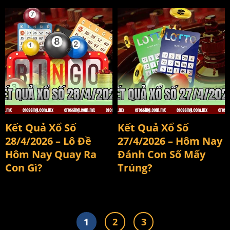
kết quả xổ số 28/4/2026
Kết quả xổ số 27/4/2026
Kết Quả Xổ Số
Kết Quả Xổ Số
28/4/2026 – Lô Đề
27/4/2026 – Hôm Nay
Hôm Nay Quay Ra
Đánh Con Số Mấy
Con Gì?
Trúng?
1
2
3