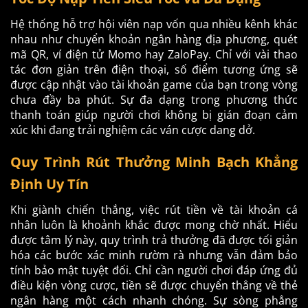
Hệ thống hỗ trợ hội viên nạp vốn qua nhiều kênh khác
nhau như chuyển khoản ngân hàng địa phương, quét
mã QR, ví điện tử Momo hay ZaloPay. Chỉ với vài thao
tác đơn giản trên điện thoại, số điểm tương ứng sẽ
được cập nhật vào tài khoản game của bạn trong vòng
chưa đầy ba phút. Sự đa dạng trong phương thức
thanh toán giúp người chơi không bị gián đoạn cảm
xúc khi đang trải nghiệm các ván cược dang dở.
Quy Trình Rút Thưởng Minh Bạch Khẳng
Định Uy Tín
Khi giành chiến thắng, việc rút tiền về tài khoản cá
nhân luôn là khoảnh khắc được mong chờ nhất. Hiểu
được tâm lý này, quy trình trả thưởng đã được tối giản
hóa các bước xác minh rườm rà nhưng vẫn đảm bảo
tính bảo mật tuyệt đối. Chỉ cần người chơi đáp ứng đủ
điều kiện vòng cược, tiền sẽ được chuyển thẳng về thẻ
ngân hàng một cách nhanh chóng. Sự sòng phẳng