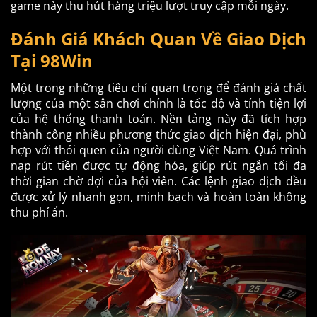
game này thu hút hàng triệu lượt truy cập mỗi ngày.
Đánh Giá Khách Quan Về Giao Dịch
Tại 98Win
Một trong những tiêu chí quan trọng để đánh giá chất
lượng của một sân chơi chính là tốc độ và tính tiện lợi
của hệ thống thanh toán. Nền tảng này đã tích hợp
thành công nhiều phương thức giao dịch hiện đại, phù
hợp với thói quen của người dùng Việt Nam. Quá trình
nạp rút tiền được tự động hóa, giúp rút ngắn tối đa
thời gian chờ đợi của hội viên. Các lệnh giao dịch đều
được xử lý nhanh gọn, minh bạch và hoàn toàn không
thu phí ẩn.