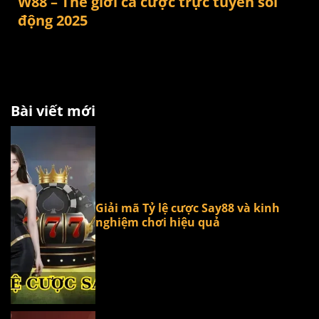
W88 – Thế giới cá cược trực tuyến sôi
động 2025
Bài viết mới
Giải mã Tỷ lệ cược Say88 và kinh
Giải mã Tỷ lệ
nghiệm chơi hiệu quả
cược Say88 và
kinh nghiệm
chơi hiệu quả