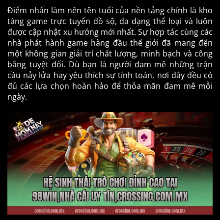
Điểm nhấn làm nên tên tuổi của nền tảng chính là kho
tàng game trực tuyến đồ sộ, đa dạng thể loại và luôn
được cập nhật xu hướng mới nhất. Sự hợp tác cùng các
nhà phát hành game hàng đầu thế giới đã mang đến
một không gian giải trí chất lượng, minh bạch và công
bằng tuyệt đối. Dù bạn là người đam mê những trận
cầu nảy lửa hay yêu thích sự tính toán, nơi đây đều có
đủ các lựa chọn hoàn hảo để thỏa mãn đam mê mỗi
ngày.