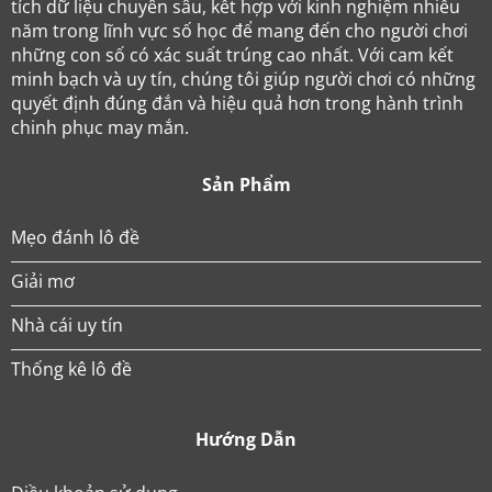
tích dữ liệu chuyên sâu, kết hợp với kinh nghiệm nhiều
năm trong lĩnh vực số học để mang đến cho người chơi
những con số có xác suất trúng cao nhất. Với cam kết
minh bạch và uy tín, chúng tôi giúp người chơi có những
quyết định đúng đắn và hiệu quả hơn trong hành trình
chinh phục may mắn.
Sản Phẩm
Mẹo đánh lô đề
Giải mơ
Nhà cái uy tín
Thống kê lô đề
Hướng Dẫn