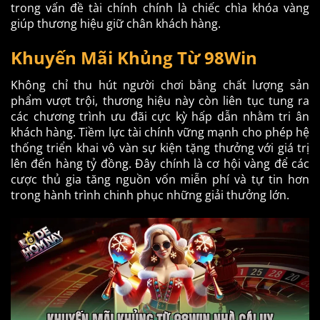
trong vấn đề tài chính chính là chiếc chìa khóa vàng
giúp thương hiệu giữ chân khách hàng.
Khuyến Mãi Khủng Từ 98Win
Không chỉ thu hút người chơi bằng chất lượng sản
phẩm vượt trội, thương hiệu này còn liên tục tung ra
các chương trình ưu đãi cực kỳ hấp dẫn nhằm tri ân
khách hàng. Tiềm lực tài chính vững mạnh cho phép hệ
thống triển khai vô vàn sự kiện tặng thưởng với giá trị
lên đến hàng tỷ đồng. Đây chính là cơ hội vàng để các
cược thủ gia tăng nguồn vốn miễn phí và tự tin hơn
trong hành trình chinh phục những giải thưởng lớn.