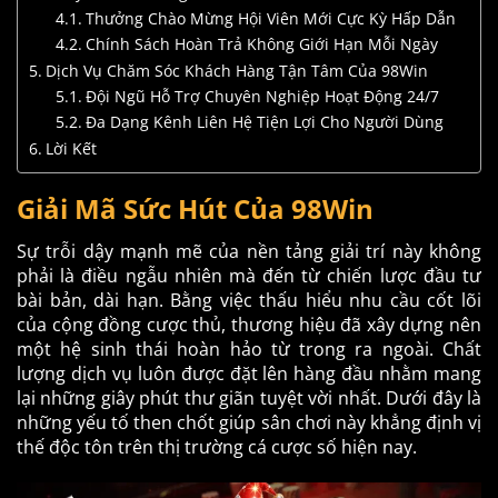
Thưởng Chào Mừng Hội Viên Mới Cực Kỳ Hấp Dẫn
Chính Sách Hoàn Trả Không Giới Hạn Mỗi Ngày
Dịch Vụ Chăm Sóc Khách Hàng Tận Tâm Của 98Win
Đội Ngũ Hỗ Trợ Chuyên Nghiệp Hoạt Động 24/7
Đa Dạng Kênh Liên Hệ Tiện Lợi Cho Người Dùng
Lời Kết
Giải Mã Sức Hút Của 98Win
Sự trỗi dậy mạnh mẽ của nền tảng giải trí này không
phải là điều ngẫu nhiên mà đến từ chiến lược đầu tư
bài bản, dài hạn. Bằng việc thấu hiểu nhu cầu cốt lõi
của cộng đồng cược thủ, thương hiệu đã xây dựng nên
một hệ sinh thái hoàn hảo từ trong ra ngoài. Chất
lượng dịch vụ luôn được đặt lên hàng đầu nhằm mang
lại những giây phút thư giãn tuyệt vời nhất. Dưới đây là
những yếu tố then chốt giúp sân chơi này khẳng định vị
thế độc tôn trên thị trường cá cược số hiện nay.