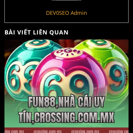
DEV0SEO Admin
BÀI VIẾT LIÊN QUAN
Fun88,Nhà Cái Uy Tín,repo.news