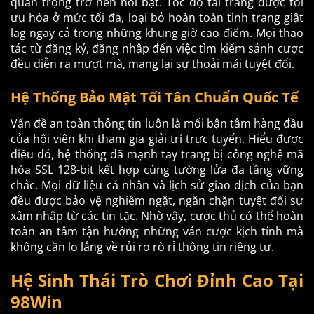
quan trọng trở nên nổi bật. Tốc độ tải trang được tối
ưu hóa ở mức tối đa, loại bỏ hoàn toàn tình trạng giật
lag ngay cả trong những khung giờ cao điểm. Mọi thao
tác từ đăng ký, đăng nhập đến việc tìm kiếm sảnh cược
đều diễn ra mượt mà, mang lại sự thoải mái tuyệt đối.
Hệ Thống Bảo Mật Tối Tân Chuẩn Quốc Tế
Vấn đề an toàn thông tin luôn là mối bận tâm hàng đầu
của hội viên khi tham gia giải trí trực tuyến. Hiểu được
điều đó, hệ thống đã mạnh tay trang bị công nghệ mã
hóa SSL 128-bit kết hợp cùng tường lửa đa tầng vững
chắc. Mọi dữ liệu cá nhân và lịch sử giao dịch của bạn
đều được bảo vệ nghiêm ngặt, ngăn chặn tuyệt đối sự
xâm nhập từ các tin tặc. Nhờ vậy, cược thủ có thể hoàn
toàn an tâm tận hưởng những ván cược kịch tính mà
không cần lo lắng về rủi ro rò rỉ thông tin riêng tư.
Hệ Sinh Thái Trò Chơi Đỉnh Cao Tại
98Win