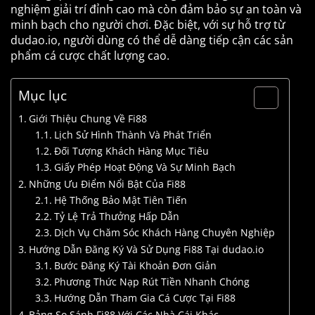
nghiệm giải trí đỉnh cao mà còn đảm bảo sự an toàn và
minh bạch cho người chơi. Đặc biệt, với sự hỗ trợ từ
dudao.io, người dùng có thể dễ dàng tiếp cận các sản
phẩm cá cược chất lượng cao.
Mục lục
Giới Thiệu Chung Về Fi88
Lịch Sử Hình Thành Và Phát Triển
Đối Tượng Khách Hàng Mục Tiêu
Giấy Phép Hoạt Động Và Sự Minh Bạch
Những Ưu Điểm Nổi Bật Của Fi88
Hệ Thống Bảo Mật Tiên Tiến
Tỷ Lệ Trả Thưởng Hấp Dẫn
Dịch Vụ Chăm Sóc Khách Hàng Chuyên Nghiệp
Hướng Dẫn Đăng Ký Và Sử Dụng Fi88 Tại dudao.io
Bước Đăng Ký Tài Khoản Đơn Giản
Phương Thức Nạp Rút Tiền Nhanh Chóng
Hướng Dẫn Tham Gia Cá Cược Tại Fi88
Bảng So Sánh Fi88 Với Các Nhà Cái Khác