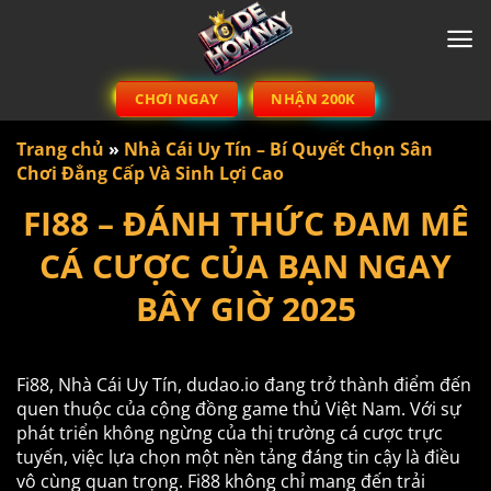
Chuyển
đến
nội
dung
CHƠI NGAY
NHẬN 200K
Trang chủ
»
Nhà Cái Uy Tín – Bí Quyết Chọn Sân
Chơi Đẳng Cấp Và Sinh Lợi Cao
FI88 – ĐÁNH THỨC ĐAM MÊ
CÁ CƯỢC CỦA BẠN NGAY
BÂY GIỜ 2025
Fi88, Nhà Cái Uy Tín, dudao.io đang trở thành điểm đến
quen thuộc của cộng đồng game thủ Việt Nam. Với sự
phát triển không ngừng của thị trường cá cược trực
tuyến, việc lựa chọn một nền tảng đáng tin cậy là điều
vô cùng quan trọng. Fi88 không chỉ mang đến trải