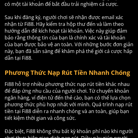
có một tài khoản để bắt đầu trải nghiệm cá cược.
Sau khi đăng ký, người chơi sẽ nhận được email xác
nhận từ Fi88. Hãy kiểm tra hộp thư đến và làm theo
hướng dẫn để kích hoạt tài khoản. Việc này giúp đảm
bảo rằng thông tin của bạn là chính xác và tài khoản
của bạn được bảo vệ an toàn. Với những bước đơn giản
này, bạn đã sẵn sàng để khám phá thế giới cá cược hấp
dẫn tại Fi88.
Phương Thức Nạp Rút Tiền Nhanh Chóng
Fi88 hỗ trợ nhiều phương thức nạp rút tiền khác nhau
để đáp ứng nhu cầu của người chơi. Từ chuyển khoản
ngân hàng, ví điện tử đến thẻ cào, bạn có thể lựa chọn
phương thức phù hợp nhất với mình. Quá trình nạp rút
tiền tại Fi88 diễn ra nhanh chóng và an toàn, giúp bạn
tiết kiệm thời gian và công sức.
Đặc biệt, Fi88 không thu bất kỳ khoản phí nào khi người
chơi thực hiện giao dịch nạp rút. Điều này giúp người