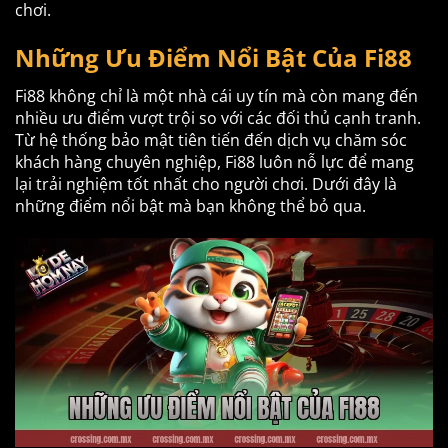
chơi.
Những Ưu Điểm Nổi Bật Của Fi88
Fi88 không chỉ là một nhà cái uy tín mà còn mang đến
nhiều ưu điểm vượt trội so với các đối thủ cạnh tranh.
Từ hệ thống bảo mật tiên tiến đến dịch vụ chăm sóc
khách hàng chuyên nghiệp, Fi88 luôn nỗ lực để mang
lại trải nghiệm tốt nhất cho người chơi. Dưới đây là
những điểm nổi bật mà bạn không thể bỏ qua.