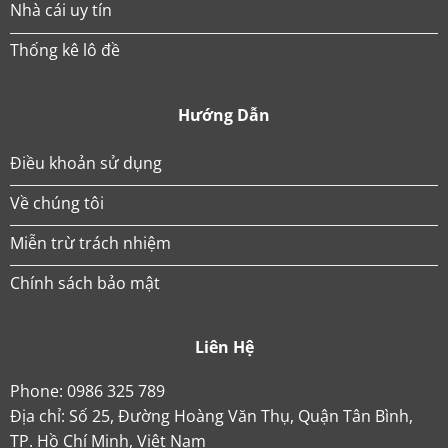
Nhà cái uy tín
Thống kê lô đề
Hướng Dẫn
Điều khoản sử dụng
Về chúng tôi
Miễn trừ trách nhiệm
Chính sách bảo mật
Liên Hệ
Phone: 0986 325 789
Địa chỉ: Số 25, Đường Hoàng Văn Thụ, Quận Tân Bình,
TP. Hồ Chí Minh, Việt Nam