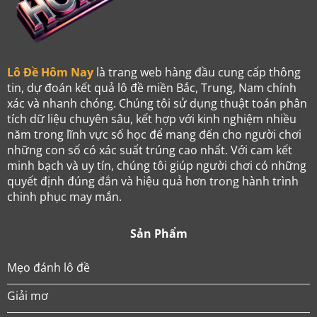
Lô Đề Hôm Nay
là trang web hàng đầu cung cấp thông
tin, dự đoán kết quả lô đề miền Bắc, Trung, Nam chính
xác và nhanh chóng. Chúng tôi sử dụng thuật toán phân
tích dữ liệu chuyên sâu, kết hợp với kinh nghiệm nhiều
năm trong lĩnh vực số học để mang đến cho người chơi
những con số có xác suất trúng cao nhất. Với cam kết
minh bạch và uy tín, chúng tôi giúp người chơi có những
quyết định đúng đắn và hiệu quả hơn trong hành trình
chinh phục may mắn.
Sản Phẩm
Mẹo đánh lô đề
Giải mơ