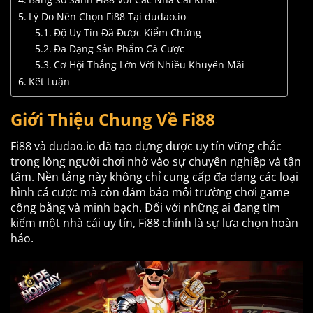
Lý Do Nên Chọn Fi88 Tại dudao.io
Độ Uy Tín Đã Được Kiểm Chứng
Đa Dạng Sản Phẩm Cá Cược
Cơ Hội Thắng Lớn Với Nhiều Khuyến Mãi
Kết Luận
Giới Thiệu Chung Về Fi88
Fi88 và dudao.io đã tạo dựng được uy tín vững chắc
trong lòng người chơi nhờ vào sự chuyên nghiệp và tận
tâm. Nền tảng này không chỉ cung cấp đa dạng các loại
hình cá cược mà còn đảm bảo môi trường chơi game
công bằng và minh bạch. Đối với những ai đang tìm
kiếm một nhà cái uy tín, Fi88 chính là sự lựa chọn hoàn
hảo.