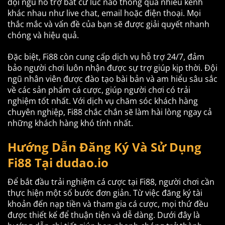
đội ngũ hỗ trợ bất cứ lúc nào thông qua nhiều kênh
khác nhau như live chat, email hoặc điện thoại. Mọi
thắc mắc và vấn đề của bạn sẽ được giải quyết nhanh
chóng và hiệu quả.
Đặc biệt, Fi88 còn cung cấp dịch vụ hỗ trợ 24/7, đảm
bảo người chơi luôn nhận được sự trợ giúp kịp thời. Đội
ngũ nhân viên được đào tạo bài bản và am hiểu sâu sắc
về các sản phẩm cá cược, giúp người chơi có trải
nghiệm tốt nhất. Với dịch vụ chăm sóc khách hàng
chuyên nghiệp, Fi88 chắc chắn sẽ làm hài lòng ngay cả
những khách hàng khó tính nhất.
Hướng Dẫn Đăng Ký Và Sử Dụng
Fi88 Tại dudao.io
Để bắt đầu trải nghiệm cá cược tại Fi88, người chơi cần
thực hiện một số bước đơn giản. Từ việc đăng ký tài
khoản đến nạp tiền và tham gia cá cược, mọi thứ đều
được thiết kế để thuận tiện và dễ dàng. Dưới đây là