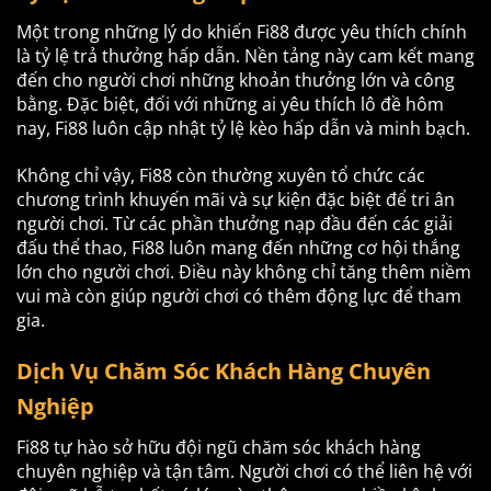
Một trong những lý do khiến Fi88 được yêu thích chính
là tỷ lệ trả thưởng hấp dẫn. Nền tảng này cam kết mang
đến cho người chơi những khoản thưởng lớn và công
bằng. Đặc biệt, đối với những ai yêu thích lô đề hôm
nay, Fi88 luôn cập nhật tỷ lệ kèo hấp dẫn và minh bạch.
Không chỉ vậy, Fi88 còn thường xuyên tổ chức các
chương trình khuyến mãi và sự kiện đặc biệt để tri ân
người chơi. Từ các phần thưởng nạp đầu đến các giải
đấu thể thao, Fi88 luôn mang đến những cơ hội thắng
lớn cho người chơi. Điều này không chỉ tăng thêm niềm
vui mà còn giúp người chơi có thêm động lực để tham
gia.
Dịch Vụ Chăm Sóc Khách Hàng Chuyên
Nghiệp
Fi88 tự hào sở hữu đội ngũ chăm sóc khách hàng
chuyên nghiệp và tận tâm. Người chơi có thể liên hệ với