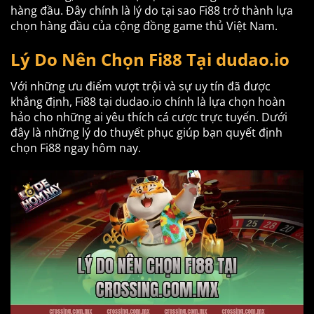
hàng đầu. Đây chính là lý do tại sao Fi88 trở thành lựa
chọn hàng đầu của cộng đồng game thủ Việt Nam.
Lý Do Nên Chọn Fi88 Tại dudao.io
Với những ưu điểm vượt trội và sự uy tín đã được
khẳng định, Fi88 tại dudao.io chính là lựa chọn hoàn
hảo cho những ai yêu thích cá cược trực tuyến. Dưới
đây là những lý do thuyết phục giúp bạn quyết định
chọn Fi88 ngay hôm nay.