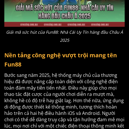
Giải mã sức hút của Fun88: Nhà Cái Uy Tín hàng đầu Châu Á
2025
Nền tảng công nghệ vượt trội mang tên
Fun88
Bước sang năm 2025, hệ thống máy chủ của thương
hiệu đã được nâng cấp toàn diện với công nghệ điện
toán đám mây tiên tiến nhất. Điều này giúp cho mọi
thao tác đặt cược của người chơi diễn ra mượt mà,
không hề có độ trễ hay giật lag. Hơn thế nữa, ứng dụng
di động được thiết kế thông minh, tương thích hoàn
hảo trên cả hai hệ điều hành iOS và Android. Người
chơi có thể dễ dàng truy cập và tận hưởng đam mê mọi
lúc, mọi nơi chỉ với một chiếc điện thoại thông minh kết