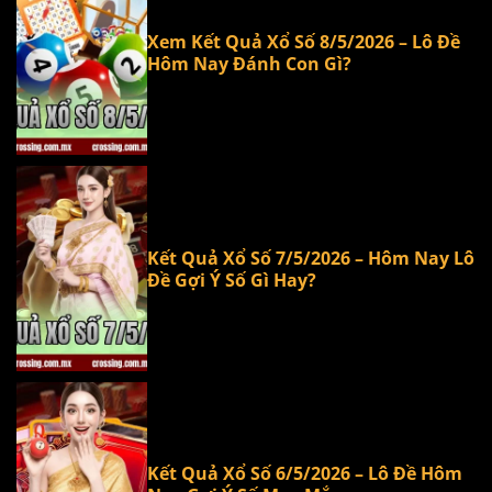
Xem Kết Quả Xổ Số 8/5/2026 – Lô Đề
Hôm Nay Đánh Con Gì?
kết quả xổ số
8/5/2026
Kết Quả Xổ Số 7/5/2026 – Hôm Nay Lô
Đề Gợi Ý Số Gì Hay?
kết quả xổ số
7/5/2026
Kết Quả Xổ Số 6/5/2026 – Lô Đề Hôm