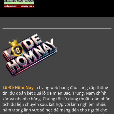
4/5/2026
Lô Đề Hôm Nay
là trang web hàng đầu cung cấp thông
tin, dự đoán kết quả lô đề miền Bắc, Trung, Nam chính
xác và nhanh chóng. Chúng tôi sử dụng thuật toán phân
tích dữ liệu chuyên sâu, kết hợp với kinh nghiệm nhiều
năm trong lĩnh vực số học để mang đến cho người chơi