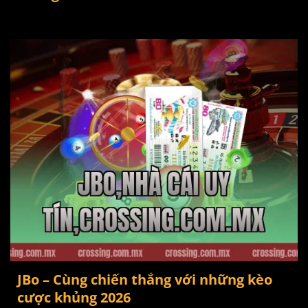
JBo,Nhà Cái Uy Tín,repo.news
JBo – Cùng chiến thắng với những kèo
cược khủng 2026