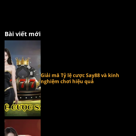
Bài viết mới
Giải mã Tỷ lệ cược Say88 và kinh
Giải mã Tỷ lệ
nghiệm chơi hiệu quả
cược Say88 và
kinh nghiệm
chơi hiệu quả