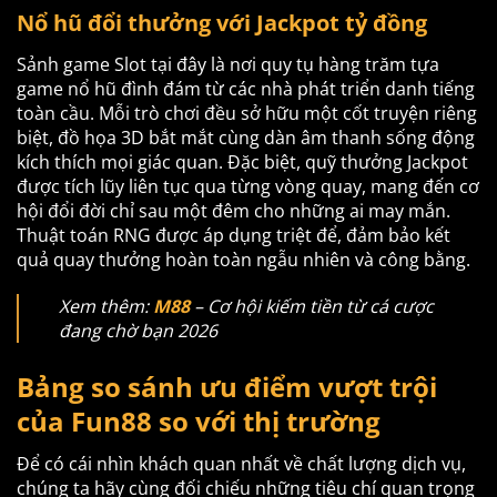
Nổ hũ đổi thưởng với Jackpot tỷ đồng
Sảnh game Slot tại đây là nơi quy tụ hàng trăm tựa
game nổ hũ đình đám từ các nhà phát triển danh tiếng
toàn cầu. Mỗi trò chơi đều sở hữu một cốt truyện riêng
biệt, đồ họa 3D bắt mắt cùng dàn âm thanh sống động
kích thích mọi giác quan. Đặc biệt, quỹ thưởng Jackpot
được tích lũy liên tục qua từng vòng quay, mang đến cơ
hội đổi đời chỉ sau một đêm cho những ai may mắn.
Thuật toán RNG được áp dụng triệt để, đảm bảo kết
quả quay thưởng hoàn toàn ngẫu nhiên và công bằng.
Xem thêm:
M88
– Cơ hội kiếm tiền từ cá cược
đang chờ bạn 2026
Bảng so sánh ưu điểm vượt trội
của Fun88 so với thị trường
Để có cái nhìn khách quan nhất về chất lượng dịch vụ,
chúng ta hãy cùng đối chiếu những tiêu chí quan trọng