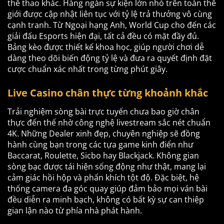
thể thao khác. Hàng ngàn sự kiện lớn nhỏ trên toàn thế
giới được cập nhật liên tục với tỷ lệ trả thưởng vô cùng
cạnh tranh. Từ Ngoại hạng Anh, World Cup cho đến các
giải đấu Esports hiện đại, tất cả đều có mặt đầy đủ.
Bảng kèo được thiết kế khoa học, giúp người chơi dễ
dàng theo dõi biến động tỷ lệ và đưa ra quyết định đặt
cược chuẩn xác nhất trong từng phút giây.
Live Casino chân thực từng khoảnh khắc
Trải nghiệm sòng bài trực tuyến chưa bao giờ chân
thực đến thế nhờ công nghệ livestream sắc nét chuẩn
4K. Những Dealer xinh đẹp, chuyên nghiệp sẽ đồng
hành cùng bạn trong các tựa game kinh điển như
Baccarat, Roulette, Sicbo hay Blackjack. Không gian
sòng bạc được tái hiện sống động như thật, mang lại
cảm giác hồi hộp và phấn khích tột độ. Đặc biệt, hệ
thống camera đa góc quay giúp đảm bảo mọi ván bài
đều diễn ra minh bạch, không có bất kỳ sự can thiệp
gian lận nào từ phía nhà phát hành.