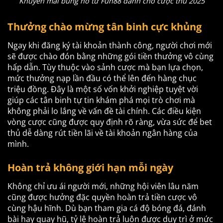
Khuyến mãi bùng nổ từ Fun88 dành cho cược thủ 2025
Thưởng chào mừng tân binh cực khủng
Ngay khi đăng ký tài khoản thành công, người chơi mới
sẽ được chào đón bằng những gói tiền thưởng vô cùng
hấp dẫn. Tùy thuộc vào sảnh cược mà bạn lựa chọn,
mức thưởng nạp lần đầu có thể lên đến hàng chục
triệu đồng. Đây là một số vốn khởi nghiệp tuyệt vời
giúp các tân binh tự tin khám phá mọi trò chơi mà
không phải lo lắng về vấn đề tài chính. Các điều kiện
vòng cược cũng được quy định rõ ràng, vừa sức để bet
thủ dễ dàng rút tiền lãi về tài khoản ngân hàng của
mình.
Hoàn trả không giới hạn mỗi ngày
Không chỉ ưu ái người mới, những hội viên lâu năm
cũng được hưởng đặc quyền hoàn trả tiền cược vô
cùng hậu hĩnh. Dù bạn tham gia cá độ bóng đá, đánh
bài hay quay hũ, tỷ lệ hoàn trả luôn được duy trì ở mức