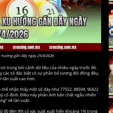
kế
xu hướng gần đây ngày 25/4/2026
t nó trong bối cảnh dữ liệu của nhiều ngày trước đó.
y các số đặc biệt có sự phân bổ tương đối đồng đều,
i tần suất cao hơn.
kế
có thể nhận thấy một số dãy như 77552, 88594, 96422
kỳ cố định. Điều này phản ánh bản chất ngẫu nhiên
ng” về tần suất.
từ 00 đến 99) có xác suất xuất hiện khoảng 1% trong