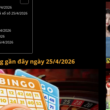
/4/2026
ả xổ số 25/4/2026
R
/4/2026
026
C
5/4/2026
S
ng gần đây ngày 25/4/2026
kế