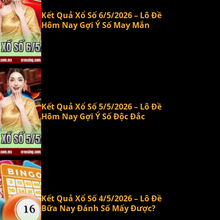
Kết Quả Xổ Số 6/5/2026 – Lô Đề
Hôm Nay Gợi Ý Số May Mắn
t quả xổ số
6/5/2026
Kết Quả Xổ Số 5/5/2026 – Lô Đề
Hôm Nay Gợi Ý Số Độc Đắc
t quả xổ số
5/5/2026
Kết Quả Xổ Số 4/5/2026 – Lô Đề
Bữa Nay Đánh Số Mấy Được?
Kết quả xổ