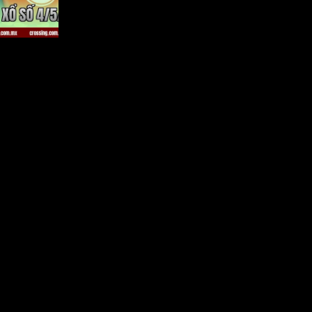
ố 4/5/2026