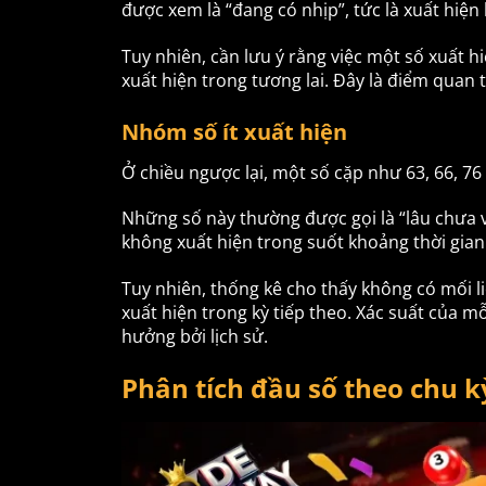
được xem là “đang có nhịp”, tức là xuất hiện 
Tuy nhiên, cần lưu ý rằng việc một số xuất 
xuất hiện trong tương lai. Đây là điểm quan 
Nhóm số ít xuất hiện
Ở chiều ngược lại, một số cặp như 63, 66, 76 
Những số này thường được gọi là “lâu chưa về”
không xuất hiện trong suốt khoảng thời gian
Tuy nhiên, thống kê cho thấy không có mối li
xuất hiện trong kỳ tiếp theo. Xác suất của m
hưởng bởi lịch sử.
Phân tích đầu số theo chu k