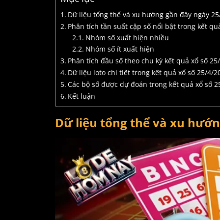
Dữ liệu tổng thể và xu hướng gần đây ngày 25
Phân tích tần suất cặp số nổi bật trong kết qu
Nhóm số xuất hiện nhiều
Nhóm số ít xuất hiện
Phân tích đầu số theo chu kỳ kết quả xổ số 25
Dữ liệu loto chi tiết trong kết quả xổ số 25/4/2
Các bộ số được dự đoán trong kết quả xổ số 2
Kết luận
Dữ liệu tổng thể và xu hướ