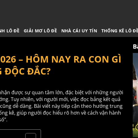
H LÔ ĐỀ
GIẢI MƠ LÔ ĐỀ
NHÀ CÁI UY TÍN
THỐNG KÊ LÔ Đ
B
2026 – HÔM NAY RA CON GÌ
 ĐỘC ĐẮC?
G
hận được sự quan tâm lớn, đặc biệt với những người
c
ớng. Tuy nhiên, với người mới, việc đọc bảng kết quả
 cũng dễ dàng. Bài viết này tiếp cận theo hướng trung
hống kê, giúp người đọc hiểu rõ hơn về cách vận hành
n
số”.