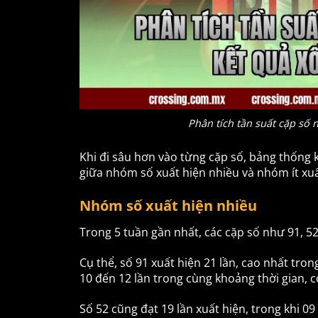
Phân tích tần suất cặp số 
Khi đi sâu hơn vào từng cặp số, bảng thống 
giữa nhóm số xuất hiện nhiều và nhóm ít xuấ
Nhóm số xuất hiện nhiều
Trong 5 tuần gần nhất, các cặp số như 91, 52
Cụ thể, số 91 xuất hiện 21 lần, cao nhất tr
10 đến 12 lần trong cùng khoảng thời gian, c
Số 52 cũng đạt 19 lần xuất hiện, trong khi 0