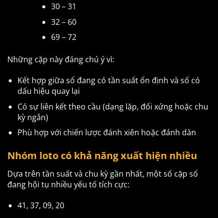
30 – 31
32 – 60
69 – 72
Những cặp này đáng chú ý vì:
Kết hợp giữa số đang có tần suất ổn định và số có
dấu hiệu quay lại
Có sự liên kết theo cầu (dạng lặp, đối xứng hoặc chu
kỳ ngắn)
Phù hợp với chiến lược đánh xiên hoặc đánh dàn
Nhóm loto có khả năng xuất hiện nhiều
Dựa trên tần suất và chu kỳ gần nhất, một số cặp số
đang hội tụ nhiều yếu tố tích cực:
41, 37, 09, 20