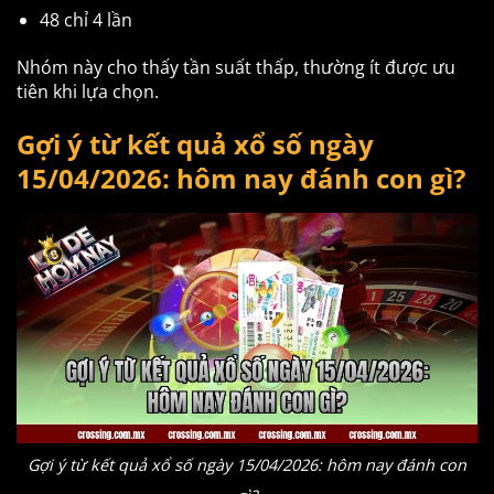
48 chỉ 4 lần
Nhóm này cho thấy tần suất thấp, thường ít được ưu
tiên khi lựa chọn.
Gợi ý từ kết quả xổ số ngày
15/04/2026: hôm nay đánh con gì?
Gợi ý từ kết quả xổ số ngày 15/04/2026: hôm nay đánh con