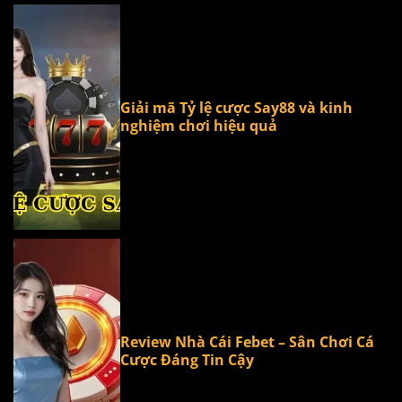
Giải mã Tỷ lệ cược Say88 và kinh
Giải mã Tỷ lệ
nghiệm chơi hiệu quả
cược Say88 và
kinh nghiệm
chơi hiệu quả
Review Nhà Cái Febet – Sân Chơi Cá
Review Nhà Cái
Cược Đáng Tin Cậy
Febet – Sân