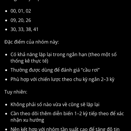
00, 01, 02
09, 20, 26
30, 33, 38, 41
Đặc điểm của nhóm này:
Có khả năng lặp lại trong ngắn hạn (theo một số
thống kê thực tế)
Thường được dùng để đánh giá “cầu rơi”
Phù hợp với chiến lược theo chu kỳ ngắn 2–3 kỳ
Tuy nhiên:
Không phải số nào vừa về cũng sẽ lặp lại
Cần theo dõi thêm diễn biến 1–2 kỳ tiếp theo để xác
nhận xu hướng
Nên kết hợp với nhóm tần suất cao để tăng độ tin