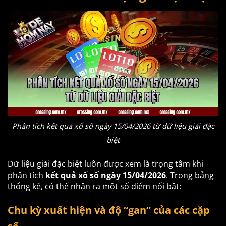
Phân tích kết quả xổ số ngày 15/04/2026 từ dữ liệu giải đặc
biệt
Dữ liệu giải đặc biệt luôn được xem là trọng tâm khi
phân tích
kết quả xổ số ngày 15/04/2026
. Trong bảng
thống kê, có thể nhận ra một số điểm nổi bật:
Chu kỳ xuất hiện và độ “gan” của các cặp