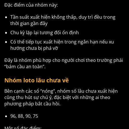
Đặc điểm của nhóm này:
Tần suất xuất hiện không thấp, duy trì đều trong
thời gian gần đây
Chu kỳ lặp lại tương đối ổn định
Có thể tiếp tục xuất hiện trong ngắn hạn nếu xu
hướng chưa bị phá vỡ
Đây là nhóm phù hợp cho người chơi theo trường phái
“bám cầu an toàn”.
Nhóm loto lâu chưa về
Bên cạnh các số “nóng”, nhóm số lâu chưa xuất hiện
cũng thu hút sự chú ý, đặc biệt với những ai theo
phương pháp bắt cầu hồi.
96, 88, 90, 75
Một số đặc điểm: