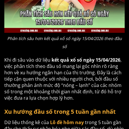
Phân tích sâu hơn kết quả xổ số ngày 15/04/2026 theo đầu
số
Khi đi sâu vào dữ liệu
kết quả xổ số ngày 15/04/2026
,
việc phân tích theo đầu số mang lại góc nhìn rõ ràng
hơn về xu hướng ngắn hạn của thị trường. Đây là cách
tiếp cận quen thuộc với nhiều người chơi, bởi đầu số
thường phản ánh mức độ “nóng – lạnh” của các nhóm
số trong một khoảng thời gian nhất định, từ đó hỗ trợ
việc đưa ra lựa chọn hợp lý hơn.
Xu hướng đầu số trong 5 tuần gần nhất
Dữ liệu thống kê của
Lô đề hôm nay
trong 5 tuần gần
đây cho thấy sự phân hóa nhẹ giữa các đầu số, dù nhìn