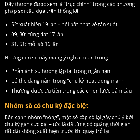
Đây thường được xem là “trục chính” trong các phương
pháp soi cầu dựa trên thống kê.
52: xuất hiện 19 lần – nổi bật nhất về tần suất
09, 30: cùng đạt 17 lần
31, 51: mỗi số 16 lần
Những con số này mang ý nghĩa quan trọng:
Phản ánh xu hướng lặp lại trong ngắn hạn
Có thể đang nằm trong “chu kỳ hoạt động mạnh”
Thường được ưu tiên trong các chiến lược bám cầu
Nhóm số có chu kỳ đặc biệt
Bên cạnh nhóm “nóng”, một số cặp số lại gây chú ý bởi
chu kỳ gan cực đại – tức là đã từng có quãng thời gian
rất dài không xuất hiện trước khi quay trở lại.