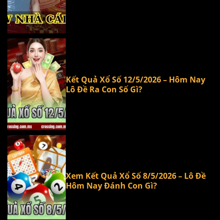
Chơi Cá Cược
Đáng Tin Cậy
Kết Quả Xổ Số 12/5/2026 – Hôm Nay
Lô Đề Ra Con Số Gì?
kết quả xổ số
12/5/2026
Xem Kết Quả Xổ Số 8/5/2026 – Lô Đề
Hôm Nay Đánh Con Gì?
kết quả xổ số
8/5/2026