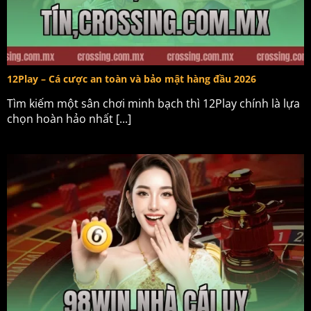
kèo cược và tận hưởng những giây phút giải trí đỉnh
cao.
12Play,Nhà Cái Uy Tín,dudao.io
Giao Dịch Tài Chính Minh Bạch Và Thần
Tốc
12Play – Cá cược an toàn và bảo mật hàng đầu 2026
Yếu tố then chốt tiếp theo làm nên tên tuổi của một
Tìm kiếm một sân chơi minh bạch thì 12Play chính là lựa
Nhà Cái Uy Tín
chính là tốc độ và sự minh bạch
chọn hoàn hảo nhất [...]
trong hệ thống nạp rút tiền. Người chơi luôn mong
muốn khoản lợi nhuận của mình được thanh toán
sòng phẳng và nhanh chóng nhất có thể. Các
thương hiệu lớn thường liên kết với đa dạng ngân
hàng nội địa, ví điện tử và hỗ trợ cả tiền ảo để tối ưu
hóa sự tiện lợi cho hội viên. Mọi lệnh giao dịch đều
được xử lý tự động thông qua quy trình xét duyệt
nghiêm ngặt nhưng vô cùng tinh gọn. Chỉ mất từ 3
đến 5 phút, tiền sẽ được cập nhật vào tài khoản mà
không phát sinh bất kỳ khoản phí ẩn nào, khẳng
định tiềm lực tài chính vững mạnh của sân chơi.