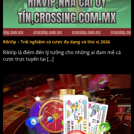
đồ sộ và chất lượng đỉnh cao. Họ thường hợp tác với
những nhà phát hành phần mềm danh tiếng trên
thế giới như Microgaming, Playtech hay Evolution
Gaming để mang đến trải nghiệm hoàn hảo nhất. Từ
RikVip,Nhà Cái Uy Tín,dudao.io
cá cược thể thao sôi động, sòng bạc trực tuyến với
Dealer người thật quyến rũ, cho đến các trò chơi
slot nổ hũ jackpot khủng, tất cả đều được thiết kế
RikVip – Trải nghiệm cá cược đa dạng và thú vị 2026
với đồ họa sắc nét và âm thanh sống động. Sự đa
RikVip là điểm đến lý tưởng cho những ai đam mê cá
dạng trong các sảnh chơi không chỉ đáp ứng mọi sở
cược trực tuyến tại [...]
thích của cược thủ mà còn chứng minh mức độ đầu
tư nghiêm túc và tầm nhìn chiến lược dài hạn của
thương hiệu trên thị trường giải trí.
Bảng Đánh Giá Tóm Tắt Các Tiêu
Chuẩn Của Nhà Cái Uy Tín
Nhằm giúp cộng đồng cược thủ có cái nhìn trực
quan và dễ dàng so sánh, chúng tôi đã tổng hợp các
tiêu chí cốt lõi định hình nên một nền tảng chất
lượng. Một
Nhà Cái Uy Tín
thực thụ sẽ luôn đạt