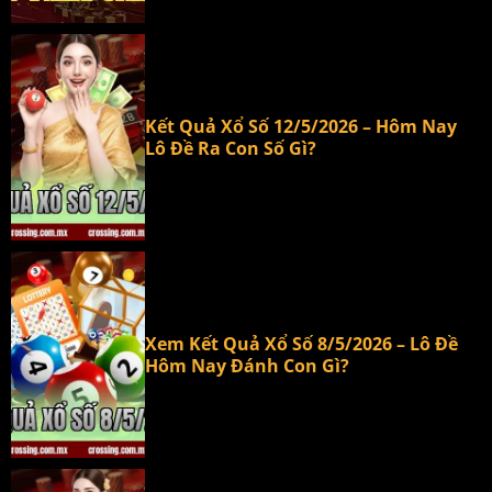
Thiếu Sự Kiểm Chứng Về Dịch Vụ
Chăm Sóc Khách Hàng
Nhiều cược thủ thường xem nhẹ vai trò của bộ phận
Kết Quả Xổ Số 12/5/2026 – Hôm Nay
hỗ trợ khách hàng cho đến khi gặp sự cố về nạp rút
Lô Đề Ra Con Số Gì?
hay lỗi kỹ thuật trong lúc đặt cược. Thực tế, chất
kết quả xổ số
lượng dịch vụ CSKH phản ánh chân thực nhất mức
độ chuyên nghiệp của một
Nhà Cái Uy Tín
trên thị
12/5/2026
trường. Các nền tảng ma thường không có đội ngũ
tư vấn viên trực tuyến, hoặc phản hồi vô cùng chậm
chạp với thái độ thiếu thiện chí. Để tránh rước họa
vào thân, bạn nên tự mình kiểm tra tốc độ phản hồi
của kênh chat trực tuyến trước khi quyết định mở
Xem Kết Quả Xổ Số 8/5/2026 – Lô Đề
tài khoản. Một sân chơi đẳng cấp sẽ luôn có nhân
Hôm Nay Đánh Con Gì?
viên túc trực 24/7, sẵn sàng giải đáp mọi thắc mắc
kết quả xổ số
bằng kiến thức chuyên môn sâu rộng và thái độ tận
tâm nhất.
8/5/2026
Lời Kết