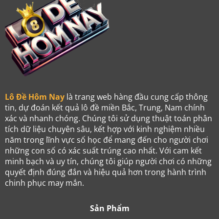
Lô Đề Hôm Nay
là trang web hàng đầu cung cấp thông
tin, dự đoán kết quả lô đề miền Bắc, Trung, Nam chính
xác và nhanh chóng. Chúng tôi sử dụng thuật toán phân
tích dữ liệu chuyên sâu, kết hợp với kinh nghiệm nhiều
năm trong lĩnh vực số học để mang đến cho người chơi
những con số có xác suất trúng cao nhất. Với cam kết
minh bạch và uy tín, chúng tôi giúp người chơi có những
quyết định đúng đắn và hiệu quả hơn trong hành trình
chinh phục may mắn.
Sản Phẩm