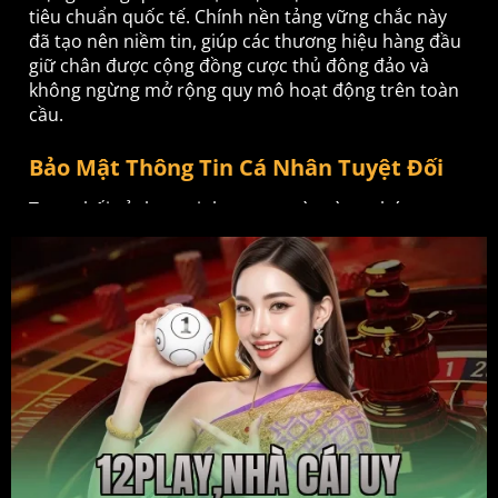
tiêu chuẩn quốc tế. Chính nền tảng vững chắc này
đã tạo nên niềm tin, giúp các thương hiệu hàng đầu
giữ chân được cộng đồng cược thủ đông đảo và
không ngừng mở rộng quy mô hoạt động trên toàn
cầu.
Bảo Mật Thông Tin Cá Nhân Tuyệt Đối
Trong bối cảnh an ninh mạng ngày càng phức tạp,
việc bảo vệ dữ liệu khách hàng trở thành nhiệm vụ
sống còn của bất kỳ
Nhà Cái Uy Tín
nào trên thị
trường. Các sân chơi đẳng cấp luôn tiên phong ứng
dụng công nghệ mã hóa SSL 128-bit hoặc 256-bit
hiện đại nhất để đảm bảo mọi thông tin cá nhân và
lịch sử giao dịch đều được giữ kín. Bạn hoàn toàn
không phải lo lắng về rủi ro rò rỉ dữ liệu cho bên thứ
ba hay các cuộc tấn công từ hacker. Hệ thống tường
lửa đa tầng hoạt động liên tục 24/7 tạo ra một hàng
rào thép vững chắc, mang lại sự yên tâm tuyệt đối
để cược thủ tập trung hoàn toàn vào việc phân tích