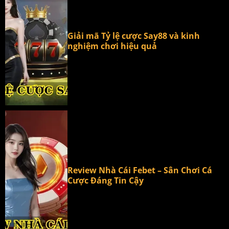
phải để xây dựng một chiến lược đầu tư an toàn và
hiệu quả hơn.
Bỏ Qua Các Điều Khoản Và Điều
Giải mã Tỷ lệ cược Say88 và kinh
Giải mã Tỷ lệ
nghiệm chơi hiệu quả
Kiện Khuyến Mãi
cược Say88 và
Một trong những sai lầm chết người mà người chơi
kinh nghiệm
thường vấp phải là bị mờ mắt bởi các gói ưu đãi tặng
chơi hiệu quả
thưởng siêu khủng từ các trang web không rõ
nguồn gốc. Khác với một
Nhà Cái Uy Tín
luôn có
quy định rõ ràng, các địa chỉ lừa đảo thường đưa ra
khuyến mãi ảo với yêu cầu vòng cược cao ngất
ngưởng hoặc các điều kiện ẩn không thể hoàn
thành. Khi người chơi muốn rút tiền thưởng, họ sẽ
viện đủ mọi lý do để khóa tài khoản hoặc từ chối
Review Nhà Cái Febet – Sân Chơi Cá
thanh toán. Do đó, trước khi tham gia nhận bất kỳ
Review Nhà Cái
Cược Đáng Tin Cậy
ưu đãi nào, bạn bắt buộc phải đọc kỹ từng điều
Febet – Sân
khoản, quy định về doanh thu cược và thời gian áp
Chơi Cá Cược
dụng để bảo vệ tối đa quyền lợi tài chính của bản
thân.
Đáng Tin Cậy