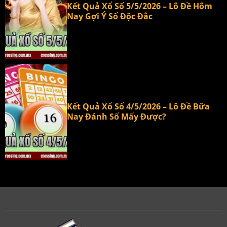
Kết Quả Xổ Số 5/5/2026 – Lô Đề Hôm
Nay Gợi Ý Số Độc Đắc
kết quả xổ số
5/5/2026
Kết Quả Xổ Số 4/5/2026 – Lô Đề Bữa
Nay Đánh Số Mấy Được?
Kết quả xổ số
4/5/2026