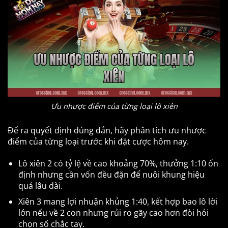
Ưu nhược điểm của từng loại lô xiên
Để ra quyết định đúng đắn, hãy phân tích ưu nhược
điểm của từng loại trước khi đặt cược hôm nay.
Lô xiên 2 có tỷ lệ về cao khoảng 70%, thưởng 1:10 ổn
định nhưng cần vốn đều đặn để nuôi khung hiệu
quả lâu dài.
Xiên 3 mang lợi nhuận khủng 1:40, kết hợp bao lô lời
lớn nếu về 2 con nhưng rủi ro gãy cao hơn đòi hỏi
chọn số chắc tay.