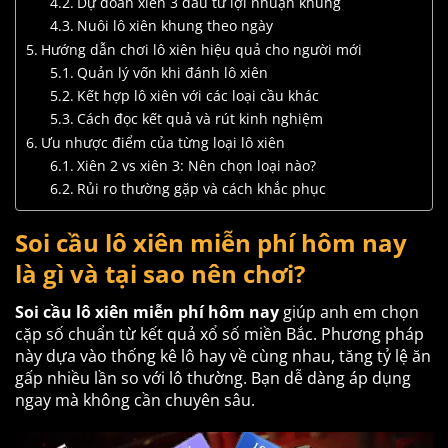
Dự đoán xiên 3 đầu tư lợi nhuận khủng
Nuôi lô xiên khung theo ngày
Hướng dẫn chơi lô xiên hiệu quả cho người mới
Quản lý vốn khi đánh lô xiên
Kết hợp lô xiên với các loại cầu khác
Cách đọc kết quả và rút kinh nghiệm
Ưu nhược điểm của từng loại lô xiên
Xiên 2 vs xiên 3: Nên chọn loại nào?
Rủi ro thường gặp và cách khắc phục
Soi cầu lô xiên miễn phí hôm nay
là gì và tại sao nên chơi?
Soi cầu lô xiên miễn phí hôm nay
giúp anh em chọn
cặp số chuẩn từ kết quả xổ số miền Bắc. Phương pháp
này dựa vào thống kê lô hay về cùng nhau, tăng tỷ lệ ăn
gấp nhiều lần so với lô thường. Bạn dễ dàng áp dụng
ngay mà không cần chuyên sâu.