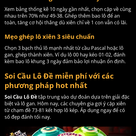
Xem bảng thống kê 10 ngày gần nhất, chọn cặp về cùng
nhau trên 70% như 49-38. Ghép thêm bao lô để an
toàn, tăng cơ hội thắng dù xiên chỉ về 1 con vẫn có lãi.
Mẹo ghép lô xiên 3 siêu chuẩn
Chọn 3 bạch thủ lô mạnh nhất từ cầu Pascal hoặc lô
gan, ghép thành xiên. Ví dụ lô 00 hay kéo 01-02, đánh
kèm bao lô khung 3 ngày đảm bảo lợi nhuận ổn định.
Soi Cầu Lô Đề
miễn phí với các
phương pháp hot nhất
Soi Cầu Lô Đề
tập trung vào dự đoán dựa trên giải đặc
biệt và lô gan. Hôm nay, các chuyên gia gợi ý cặp xiên
từ chạm đề 73-81 kết hợp lô kép. Áp dụng ngay để có
số đẹp đánh tối nay.