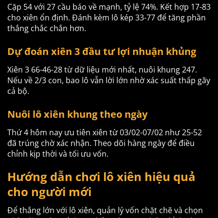
Cặp 54 với 27 cầu báo về mạnh, tỷ lệ 74%. Kết hợp 17-83
cho xiên ổn định. Đánh kèm lô kép 33-77 để tăng phần
thắng chắc chắn hơn.
Dự đoán xiên 3 đầu tư lợi nhuận khủng
Xiên 3 66-46-28 từ dữ liệu mới nhất, nuôi khung 247.
Nếu về 2/3 con, bao lô vẫn lời lớn nhờ xác suất thấp gãy
cả bộ.
Nuôi lô xiên khung theo ngày
Thứ 4 hôm nay ưu tiên xiên từ 03/02-07/02 như 25-52
đã trúng chờ xác nhận. Theo dõi hàng ngày để điều
chỉnh kịp thời và tối ưu vốn.
Hướng dẫn chơi lô xiên hiệu quả
cho người mới
Để thắng lớn với lô xiên, quản lý vốn chặt chẽ và chọn