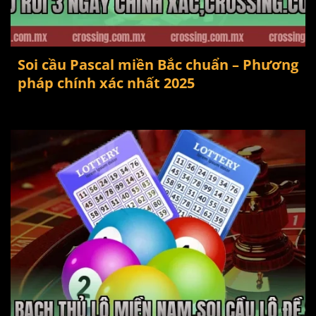
Soi cầu Pascal miền Bắc chuẩn,Soi Cầu Lô Đề,Soi cầu lô
rơi 3 ngày chính xác,dudao.io
Soi cầu Pascal miền Bắc chuẩn – Phương
pháp chính xác nhất 2025