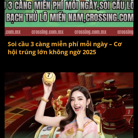
Soi cầu 3 càng miễn phí mỗi ngày,Soi Cầu Lô Đề,Soi cầu
bạch thủ lô miền Nam,dudao.io
Soi cầu 3 càng miễn phí mỗi ngày – Cơ
hội trúng lớn không ngờ 2025