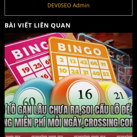
DEV0SEO Admin
BÀI VIẾT LIÊN QUAN
Soi cầu lô gan lâu chưa ra,Soi Cầu Lô Đề,Soi cầu 3 càng
miễn phí mỗi ngày,dudao.io