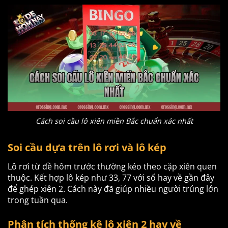
Cách soi cầu lô xiên miền Bắc chuẩn xác nhất
Soi cầu dựa trên lô rơi và lô kép
Lô rơi từ đề hôm trước thường kéo theo cặp xiên quen
thuộc. Kết hợp lô kép như 33, 77 với số hay về gần đây
để ghép xiên 2. Cách này đã giúp nhiều người trúng lớn
trong tuần qua.
Phân tích thống kê lô xiên 2 hay về