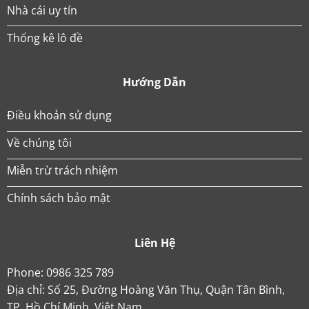
Nhà cái uy tín
Thống kê lô đề
Hướng Dẫn
Điều khoản sử dụng
Về chúng tôi
Miễn trừ trách nhiệm
Chính sách bảo mật
Liên Hệ
Phone: 0986 325 789
Địa chỉ: Số 25, Đường Hoàng Văn Thụ, Quận Tân Bình,
TP. Hồ Chí Minh, Việt Nam