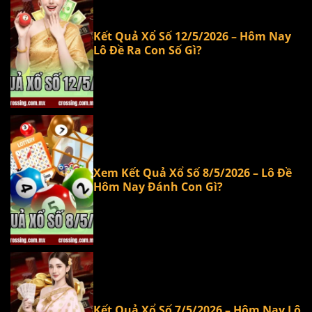
Kết Quả Xổ Số 12/5/2026 – Hôm Nay
Lô Đề Ra Con Số Gì?
kết quả xổ số
12/5/2026
Xem Kết Quả Xổ Số 8/5/2026 – Lô Đề
Hôm Nay Đánh Con Gì?
kết quả xổ số
8/5/2026
Kết Quả Xổ Số 7/5/2026 – Hôm Nay Lô