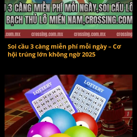
Soi cầu 3 càng miễn phí mỗi ngày,Soi Cầu Lô Đề,Soi cầu
bạch thủ lô miền Nam,dudao.io
Soi cầu 3 càng miễn phí mỗi ngày – Cơ
hội trúng lớn không ngờ 2025