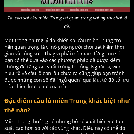
Tại sao soi cầu miền Trung lại quan trọng với người chơi lô
đề?
Một trong những lý do khiến soi cầu miền Trung trở
nên quan trọng là vì nó giúp người chơi tiết kiệm thời
gian và công sức. Thay vì phải mò mẫm từng con số,
bạn có thể dựa vào các phương pháp đã được kiểm
chứng để tăng xác suất trúng thưởng. Ngoài ra, việc
hiểu rõ về cầu lô gan lâu chưa ra cũng giúp bạn tránh
được những con số đã “ngủ quên” quá lâu, từ đó tối ưu
hóa chiến lược chơi của mình.
Đặc điểm cầu lô miền Trung khác biệt như
thế nào?
Miền Trung thường có những bộ số xuất hiện với tần
suất cao hơn so với các vùng khác. Điều này có thể do