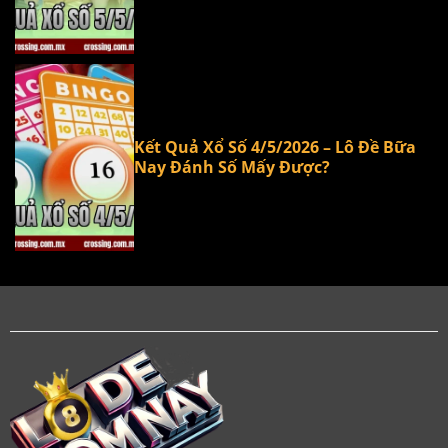
5/5/2026
Kết Quả Xổ Số 4/5/2026 – Lô Đề Bữa
Nay Đánh Số Mấy Được?
Kết quả xổ số
4/5/2026