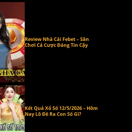
eview Nhà
Review Nhà Cái Febet – Sân
ái Febet –
Chơi Cá Cược Đáng Tin Cậy
ân Chơi Cá
Cược Đáng
Tin Cậy
Kết Quả Xổ Số 12/5/2026 – Hôm
Nay Lô Đề Ra Con Số Gì?
t quả xổ số
12/5/2026