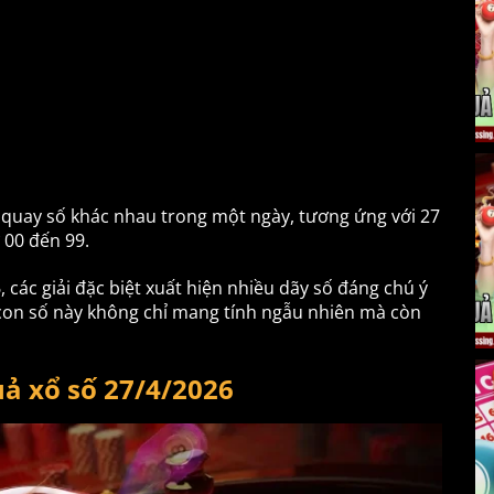
kế
n quay số khác nhau trong một ngày, tương ứng với 27
 00 đến 99.
kế
 các giải đặc biệt xuất hiện nhiều dãy số đáng chú ý
con số này không chỉ mang tính ngẫu nhiên mà còn
uả xổ số 27/4/2026