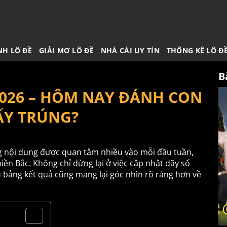
H LÔ ĐỀ
GIẢI MƠ LÔ ĐỀ
NHÀ CÁI UY TÍN
THỐNG KÊ LÔ Đ
B
2026 – HÔM NAY ĐÁNH CON
ẤY TRÚNG?
G
 nội dung được quan tâm nhiều vào mỗi đầu tuần,
c
miền Bắc. Không chỉ dừng lại ở việc cập nhật dãy số
u bảng kết quả cũng mang lại góc nhìn rõ ràng hơn về
n