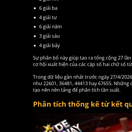
6 giải ba
4 giải tư
6 giải năm
3 giải sáu
4 giải bảy
Sự phân bổ này giúp tạo ra tổng cộng 27 lầ
cơ hội xuất hiện của các cặp số hai chữ số từ
Trong dữ liệu gần nhất trước ngày 27/4/2026,
như 22601, 36481, 44413 hay 67655. Những 
tạo nên nền tảng để phân tích tần suất.
Phân tích thống kê từ kết q