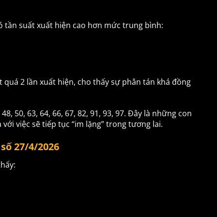
ó tần suất xuất hiện cao hơn mức trung bình:
 quá 2 lần xuất hiện, cho thấy sự phân tán khá đồng
8, 50, 63, 64, 66, 67, 82, 91, 93, 97. Đây là những con
i việc sẽ tiếp tục “im lặng” trong tương lai.
 số 27/4/2026
thấy: