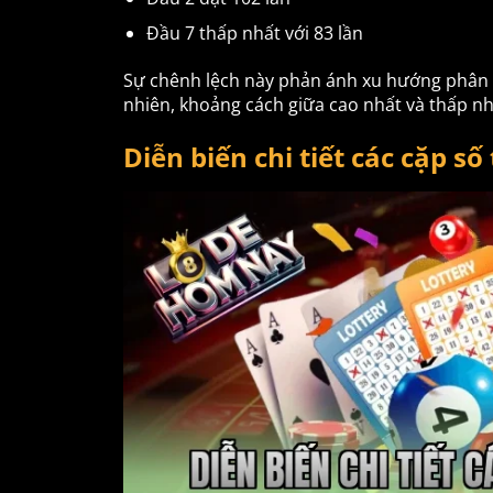
Đầu 7 thấp nhất với 83 lần
Sự chênh lệch này phản ánh xu hướng phân 
nhiên, khoảng cách giữa cao nhất và thấp nh
Diễn biến chi tiết các cặp s