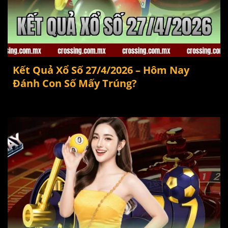
Kết quả xổ số 27/4/2026
Kết Quả Xổ Số 27/4/2026 – Hôm Nay
Đánh Con Số Mấy Trúng?