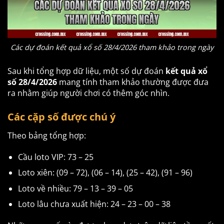
Các dự đoán kết quả xổ số 28/4/2026 tham khảo trong ngày
Sau khi tổng hợp dữ liệu, một số dự đoán
kết quả xổ
số 28/4/2026
mang tính tham khảo thường được đưa
ra nhằm giúp người chơi có thêm góc nhìn.
Các cặp số được chú ý
Theo bảng tổng hợp:
Cầu loto VIP: 73 – 25
Loto xiên: (09 – 72), (06 – 14), (25 – 42), (91 – 96)
Loto về nhiều: 79 – 13 – 39 – 05
Loto lâu chưa xuất hiện: 24 – 23 – 00 – 38