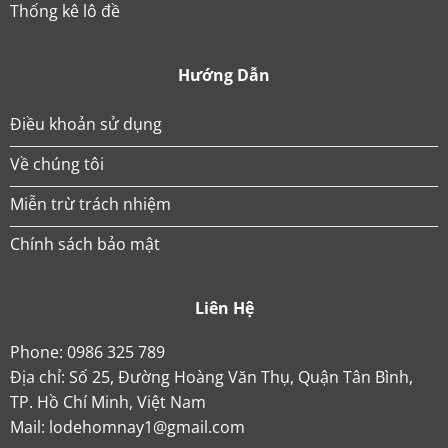
Thống kê lô đề
Hướng Dẫn
Điều khoản sử dụng
Về chúng tôi
Miễn trừ trách nhiệm
Chính sách bảo mật
Liên Hệ
Phone: 0986 325 789
Địa chỉ: Số 25, Đường Hoàng Văn Thụ, Quận Tân Bình,
TP. Hồ Chí Minh, Việt Nam
Mail:
lodehomnay1@gmail.com