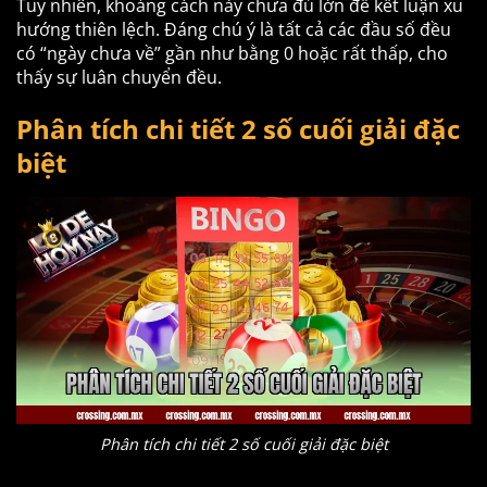
Tuy nhiên, khoảng cách này chưa đủ lớn để kết luận xu
hướng thiên lệch. Đáng chú ý là tất cả các đầu số đều
có “ngày chưa về” gần như bằng 0 hoặc rất thấp, cho
thấy sự luân chuyển đều.
Phân tích chi tiết 2 số cuối giải đặc
biệt
Phân tích chi tiết 2 số cuối giải đặc biệt