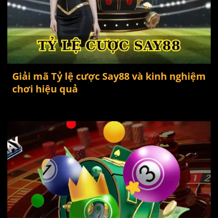
Giải mã Tỷ lệ cược Say88 và kinh nghiệm chơi hiệu quả
Giải mã Tỷ lệ cược Say88 và kinh nghiệm
chơi hiệu quả