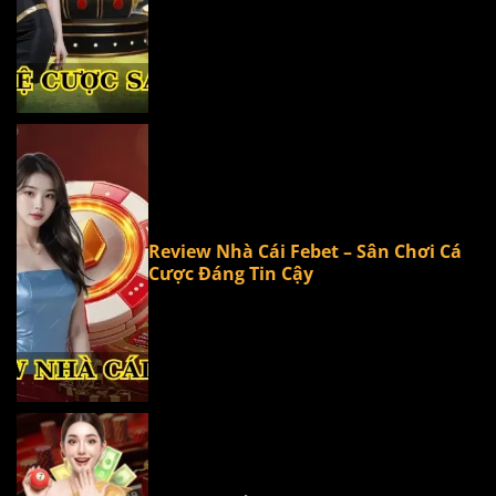
cược Say88 và
kinh nghiệm
chơi hiệu quả
Review Nhà Cái Febet – Sân Chơi Cá
Review Nhà Cái
Cược Đáng Tin Cậy
Febet – Sân
Chơi Cá Cược
Đáng Tin Cậy