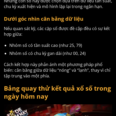
Những con số này được chọn dựa trên dữ liệu tần suất,
chu kỳ xuất hiện và mô hình lặp lại trong ngắn hạn.
Dưới góc nhìn cân bằng dữ liệu
Nếu quan sát kỹ, các cặp số được đề cập đều có sự kết
hợp giữa:
Nhóm số có tần suất cao (như 25, 79)
Nhóm số có chu kỳ gan dài (như 00, 24)
Cách kết hợp này phản ánh một phương pháp phổ
biến: cân bằng giữa dữ liệu “nóng” và “lạnh”, thay vì chỉ
tập trung vào một phía.
Bảng quay thử kết quả xổ số trong
ngày hôm nay