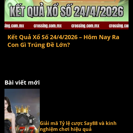
kết quả xổ số 24/4/2026
Kết Quả Xổ Số 24/4/2026 – Hôm Nay Ra
Con Gì Trúng Đề Lớn?
Bài viết mới
Giải mã Tỷ lệ cược Say88 và kinh
Giải mã Tỷ lệ
nghiệm chơi hiệu quả