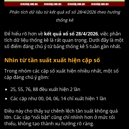
Phân tích dữ liệu từ kết quả xổ số 28/4/2026 theo hướng
thống kê
Để hiểu rõ hơn về
kết quả xổ số 28/4/2026
, việc phân
tích dữ liệu thống kê là rất quan trọng. Dưới đây là một
số điểm đáng chú ý từ bảng thống kê 5 tuần gần nhất.
Nhìn từ tần suất xuất hiện cặp số
Trong nhóm các cặp số xuất hiện nhiều nhất, một số
cặp đáng chú ý gồm:
25, 55, 76, 88 đều xuất hiện 2 lần
Các cặp như 00, 04, 06, 14 chỉ xuất hiện 1 lần
Điều này cho thấy sự chênh lệch tần suất không quá
lớn. Các cặp “nổi bật” cũng chỉ nhỉnh hơn ở mức tối
thiểu, không tạo thành xu hướng rõ ràng.