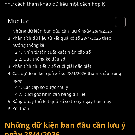
như cách tham khảo dữ liệu một cách hợp lý.
Mục lục
Những dữ kiện ban đầu cần lưu ý ngày 28/4/2026
Phân tích dữ liệu từ kết quả xổ số 28/4/2026 theo
hướng thống kê
Nhìn từ tần suất xuất hiện cặp số
Qua thống kê đầu số
Phân tích chi tiết 2 số cuối giải đặc biệt
Các dự đoán kết quả xổ số 28/4/2026 tham khảo trong
ngày
Các cặp số được chú ý
Dưới góc nhìn cân bằng dữ liệu
Bảng quay thử kết quả xổ số trong ngày hôm nay
Kết luận
Những dữ kiện ban đầu cần lưu ý
ngày 28/4/2026