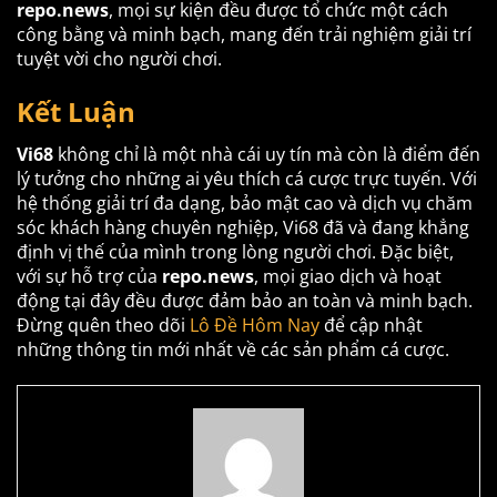
repo.news
, mọi sự kiện đều được tổ chức một cách
công bằng và minh bạch, mang đến trải nghiệm giải trí
tuyệt vời cho người chơi.
Kết Luận
Vi68
không chỉ là một nhà cái uy tín mà còn là điểm đến
lý tưởng cho những ai yêu thích cá cược trực tuyến. Với
hệ thống giải trí đa dạng, bảo mật cao và dịch vụ chăm
sóc khách hàng chuyên nghiệp, Vi68 đã và đang khẳng
định vị thế của mình trong lòng người chơi. Đặc biệt,
với sự hỗ trợ của
repo.news
, mọi giao dịch và hoạt
động tại đây đều được đảm bảo an toàn và minh bạch.
Đừng quên theo dõi
Lô Đề Hôm Nay
để cập nhật
những thông tin mới nhất về các sản phẩm cá cược.