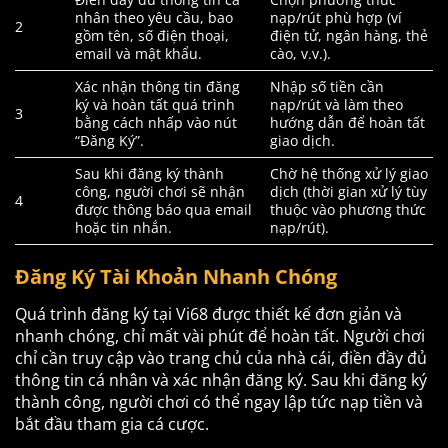
nhân theo yêu cầu, bao
nạp/rút phù hợp (ví
2
gồm tên, số điện thoại,
điện tử, ngân hàng, thẻ
email và mật khẩu.
cào, v.v.).
Xác nhận thông tin đăng
Nhập số tiền cần
ký và hoàn tất quá trình
nạp/rút và làm theo
3
bằng cách nhấp vào nút
hướng dẫn để hoàn tất
“Đăng Ký”.
giao dịch.
Sau khi đăng ký thành
Chờ hệ thống xử lý giao
công, người chơi sẽ nhận
dịch (thời gian xử lý tùy
4
được thông báo qua email
thuộc vào phương thức
hoặc tin nhắn.
nạp/rút).
Đăng Ký Tài Khoản Nhanh Chóng
Quá trình đăng ký tại Vi68 được thiết kế đơn giản và
nhanh chóng, chỉ mất vài phút để hoàn tất. Người chơi
chỉ cần truy cập vào trang chủ của nhà cái, điền đầy đủ
thông tin cá nhân và xác nhận đăng ký. Sau khi đăng ký
thành công, người chơi có thể ngay lập tức nạp tiền và
bắt đầu tham gia cá cược.