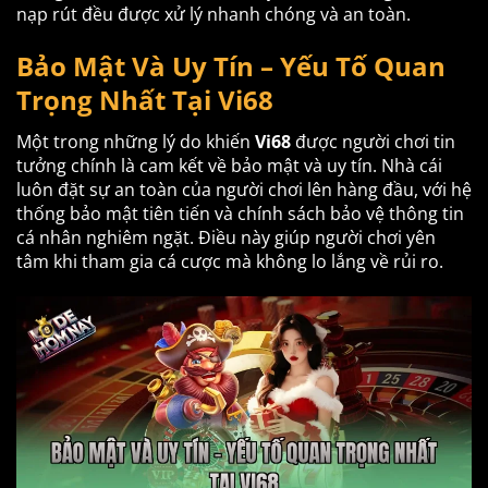
nạp rút đều được xử lý nhanh chóng và an toàn.
Bảo Mật Và Uy Tín – Yếu Tố Quan
Trọng Nhất Tại Vi68
Một trong những lý do khiến
Vi68
được người chơi tin
tưởng chính là cam kết về bảo mật và uy tín. Nhà cái
luôn đặt sự an toàn của người chơi lên hàng đầu, với hệ
thống bảo mật tiên tiến và chính sách bảo vệ thông tin
cá nhân nghiêm ngặt. Điều này giúp người chơi yên
tâm khi tham gia cá cược mà không lo lắng về rủi ro.