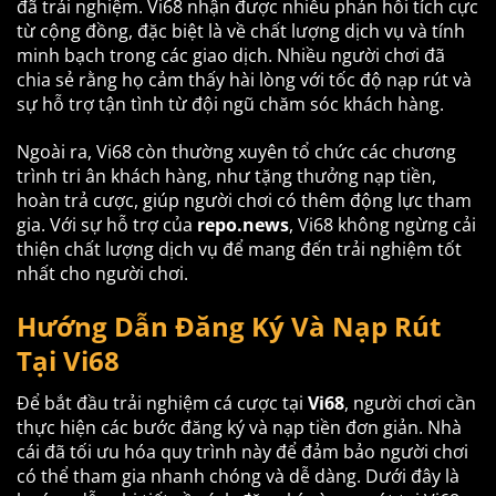
đã trải nghiệm. Vi68 nhận được nhiều phản hồi tích cực
từ cộng đồng, đặc biệt là về chất lượng dịch vụ và tính
minh bạch trong các giao dịch. Nhiều người chơi đã
chia sẻ rằng họ cảm thấy hài lòng với tốc độ nạp rút và
sự hỗ trợ tận tình từ đội ngũ chăm sóc khách hàng.
Ngoài ra, Vi68 còn thường xuyên tổ chức các chương
trình tri ân khách hàng, như tặng thưởng nạp tiền,
hoàn trả cược, giúp người chơi có thêm động lực tham
gia. Với sự hỗ trợ của
repo.news
, Vi68 không ngừng cải
thiện chất lượng dịch vụ để mang đến trải nghiệm tốt
nhất cho người chơi.
Hướng Dẫn Đăng Ký Và Nạp Rút
Tại Vi68
Để bắt đầu trải nghiệm cá cược tại
Vi68
, người chơi cần
thực hiện các bước đăng ký và nạp tiền đơn giản. Nhà
cái đã tối ưu hóa quy trình này để đảm bảo người chơi
có thể tham gia nhanh chóng và dễ dàng. Dưới đây là