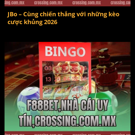
JBo – Cùng chiến thắng với những kèo
cược khủng 2026
F88bet,Nhà Cái Uy Tín,repo.news