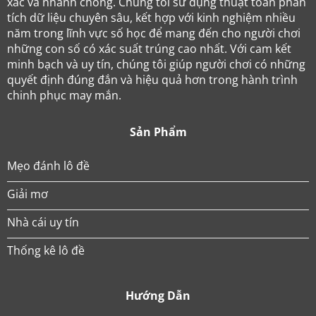
xác và nhanh chóng. Chúng tôi sử dụng thuật toán phân
tích dữ liệu chuyên sâu, kết hợp với kinh nghiệm nhiều
năm trong lĩnh vực số học để mang đến cho người chơi
những con số có xác suất trúng cao nhất. Với cam kết
minh bạch và uy tín, chúng tôi giúp người chơi có những
quyết định đúng đắn và hiệu quả hơn trong hành trình
chinh phục may mắn.
Sản Phẩm
Mẹo đánh lô đề
Giải mơ
Nhà cái uy tín
Thống kê lô đề
Hướng Dẫn