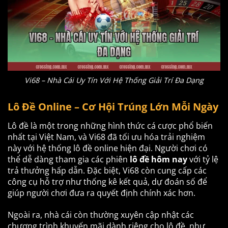
Vi68 – Nhà Cái Uy Tín Với Hệ Thống Giải Trí Đa Dạng
Lô Đề Online – Cơ Hội Trúng Lớn Mỗi Ngày
Lô đề là một trong những hình thức cá cược phổ biến
nhất tại Việt Nam, và Vi68 đã tối ưu hóa trải nghiệm
này với hệ thống lô đề online hiện đại. Người chơi có
thể dễ dàng tham gia các phiên
lô đề hôm nay
với tỷ lệ
trả thưởng hấp dẫn. Đặc biệt, Vi68 còn cung cấp các
công cụ hỗ trợ như thống kê kết quả, dự đoán số để
giúp người chơi đưa ra quyết định chính xác hơn.
Ngoài ra, nhà cái còn thường xuyên cập nhật các
chương trình khuyến mãi dành riêng cho lô đề, như