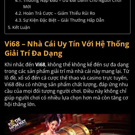
Thưởng Nạp Đầu – Ưu Đãi Dành Cho Người Chơi
Mới
Hoàn Trả Cược – Giảm Thiểu Rủi Ro
Sự Kiện Đặc Biệt – Giải Thưởng Hấp Dẫn
Kết Luận
Vi68 – Nhà Cái Uy Tín Với Hệ Thống
Giải Trí Đa Dạng
Khi nhắc đến
Vi68
, không thể không kể đến sự đa dạng
trong các sản phẩm giải trí mà nhà cái này mang lại. Từ
lô đề, xổ số đến cá cược thể thao và casino trực tuyến,
Vi68 đều có những sản phẩm chất lượng, đáp ứng nhu
cầu của mọi đối tượng người chơi. Điều này không chỉ
giúp người chơi có nhiều lựa chọn hơn mà còn tăng cơ
hội thắng lớn.