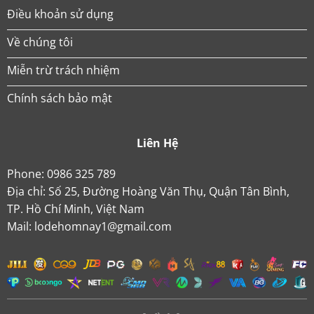
Điều khoản sử dụng
Về chúng tôi
Miễn trừ trách nhiệm
Chính sách bảo mật
Liên Hệ
Phone: 0986 325 789
Địa chỉ: Số 25, Đường Hoàng Văn Thụ, Quận Tân Bình,
TP. Hồ Chí Minh, Việt Nam
Mail:
lodehomnay1@gmail.com