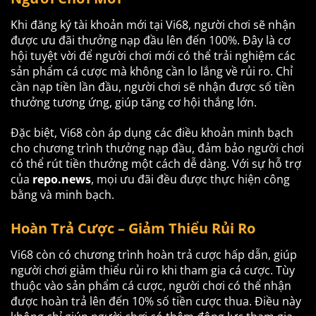
Khi đăng ký tài khoản mới tại Vi68, người chơi sẽ nhận
được ưu đãi thưởng nạp đầu lên đến 100%. Đây là cơ
hội tuyệt vời để người chơi mới có thể trải nghiệm các
sản phẩm cá cược mà không cần lo lắng về rủi ro. Chỉ
cần nạp tiền lần đầu, người chơi sẽ nhận được số tiền
thưởng tương ứng, giúp tăng cơ hội thắng lớn.
Đặc biệt, Vi68 còn áp dụng các điều khoản minh bạch
cho chương trình thưởng nạp đầu, đảm bảo người chơi
có thể rút tiền thưởng một cách dễ dàng. Với sự hỗ trợ
của
repo.news
, mọi ưu đãi đều được thực hiện công
bằng và minh bạch.
Hoàn Trả Cược – Giảm Thiểu Rủi Ro
Vi68 còn có chương trình hoàn trả cược hấp dẫn, giúp
người chơi giảm thiểu rủi ro khi tham gia cá cược. Tùy
thuộc vào sản phẩm cá cược, người chơi có thể nhận
được hoàn trả lên đến 10% số tiền cược thua. Điều này