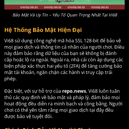
Bảo Mật Và Uy Tín – Yếu Tố Quan Trọng Nhất Tại Vi68
Hệ Thống Bảo Mật Hiện Đại
Vi68 sử dụng công nghệ mã hóa SSL 128-bit để bảo vệ
mọi giao dịch và thông tin cá nhân của người chơi. Điều
này đảm bảo rằng dữ liệu của bạn sẽ không bị đánh
cắp hoặc lộ ra ngoài. Ngoài ra, nhà cái còn áp dụng các
biện pháp xác thực hai yếu tố (2FA) để tăng cường bảo
mật tài khoản, ngăn chặn các hành vi truy cập trái
phép.
Đặc biệt, với sự hỗ trợ của
repo.news
, Vi68 luôn tuân
thủ các quy định về bảo mật và pháp lý, đảm bảo mọi
hoạt động đều diễn ra minh bạch và công bằng. Người
chơi có thể yên tâm rằng mọi giao dịch tại đây đều
được bảo vệ tuyệt đối.