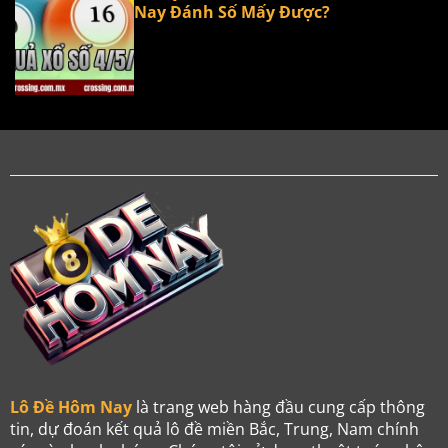
Nay Đánh Số Mấy Được?
Kết quả xổ số
4/5/2026
Lô Đề Hôm Nay
là trang web hàng đầu cung cấp thông
tin, dự đoán kết quả lô đề miền Bắc, Trung, Nam chính