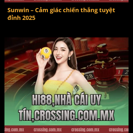
Sunwin – Cảm giác chiến thắng tuyệt
đỉnh 2025
Hi88,Nhà Cái Uy Tín,repo.news