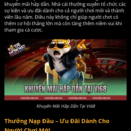
khuyến mãi hấp dẫn. Nhà cái thường xuyên tổ chức các
sự kiện và ưu đãi dành cho cả người chơi mới và thành
viên lâu năm. Điều này không chỉ giúp người chơi có
thêm cơ hội thắng lớn mà còn tăng thêm niềm vui khi
tham gia cá cược.
Khuyến Mãi Hấp Dẫn Tại Vi68
Thưởng Nạp Đầu – Ưu Đãi Dành Cho
Người Chơi Mới