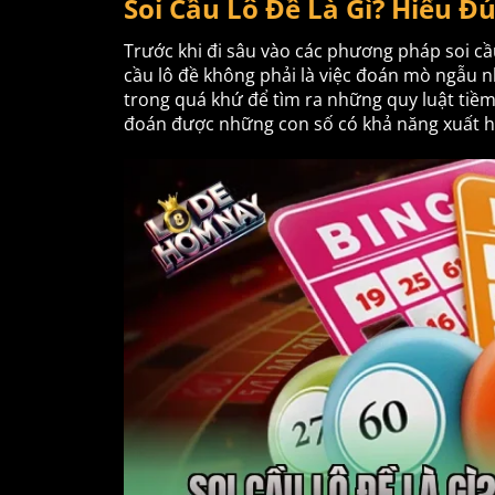
Soi Cầu Lô Đề Là Gì? Hiểu Đ
Trước khi đi sâu vào các phương pháp soi cầu
cầu lô đề không phải là việc đoán mò ngẫu nh
trong quá khứ để tìm ra những quy luật tiềm
đoán được những con số có khả năng xuất hi