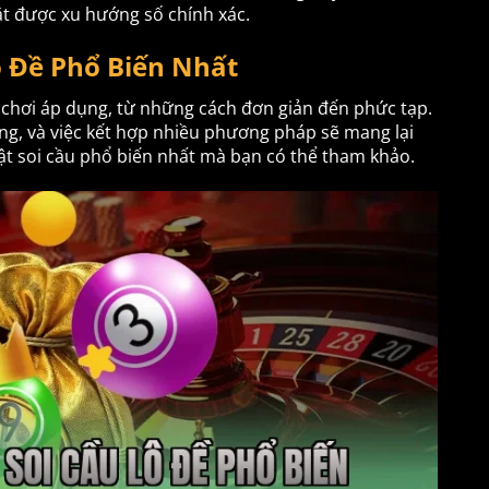
t được xu hướng số chính xác.
 Đề Phổ Biến Nhất
chơi áp dụng, từ những cách đơn giản đến phức tạp.
g, và việc kết hợp nhiều phương pháp sẽ mang lại
ật soi cầu phổ biến nhất mà bạn có thể tham khảo.