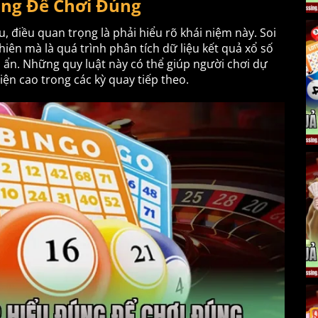
úng Để Chơi Đúng
, điều quan trọng là phải hiểu rõ khái niệm này. Soi
iên mà là quá trình phân tích dữ liệu kết quả xổ số
 ẩn. Những quy luật này có thể giúp người chơi dự
ện cao trong các kỳ quay tiếp theo.
kế
kế