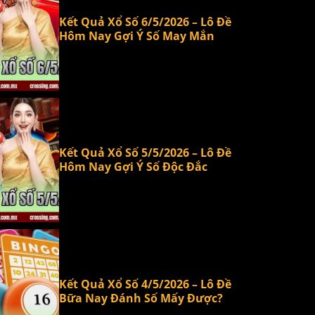
Kết Quả Xổ Số 6/5/2026 – Lô Đề
Hôm Nay Gợi Ý Số May Mắn
t quả xổ số
6/5/2026
Kết Quả Xổ Số 5/5/2026 – Lô Đề
Hôm Nay Gợi Ý Số Độc Đắc
t quả xổ số
5/5/2026
Kết Quả Xổ Số 4/5/2026 – Lô Đề
Bữa Nay Đánh Số Mấy Được?
Kết quả xổ