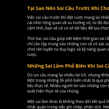
Tại Sao Nên Soi Cầu Trước Khi Chơ
Việc soi cầu trước khi đặt cược mang lại nhiều
cái nhìn tổng quan về xu hướng số, từ đó đư
cảm tính, bạn sẽ có cơ sở dữ liệu để lựa ch
Thứ hai, soi cầu giúp tiết kiệm thời gian và 
chỉ cần tập trung vào những con số có xác su
chơi rèn luyện tư duy logic và kỹ năng quan
cược.
Những Sai Lầm Phổ Biến Khi Soi C
Dù soi cầu mang lại nhiều lợi ích, nhưng khô
Một trong những lỗi phổ biến nhất là quá 
liệu thực tế. Nhiều người tin vào những con
xuất hiện thực tế của chúng.
Một sai lầm khác là không theo dõi kết quả t
nhất quán trong việc ghi chép, phân tích. Nế