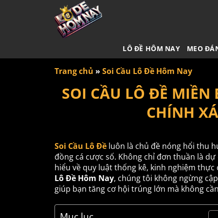
Chuyển
đến
nội
dung
LÔ ĐỀ HÔM NAY
MEO ĐÁN
Trang chủ
»
Soi Cầu Lô Đề Hôm Nay
SOI CẦU LÔ ĐỀ MIỀN
CHÍNH XÁ
Soi Cầu Lô Đề
luôn là chủ đề nóng hổi thu 
đồng cá cược số. Không chỉ đơn thuần là dự 
hiểu về quy luật thống kê, kinh nghiệm thực
Lô Đề Hôm Nay
, chúng tôi không ngừng cậ
giúp bạn tăng cơ hội trúng lớn mà không c
Mục lục