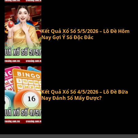
Kết Quả Xổ Số 5/5/2026 – Lô Đề Hôm
Nay Gợi Ý Số Độc Đắc
kết quả xổ số
5/5/2026
Kết Quả Xổ Số 4/5/2026 – Lô Đề Bữa
Nay Đánh Số Mấy Được?
Kết quả xổ số
4/5/2026