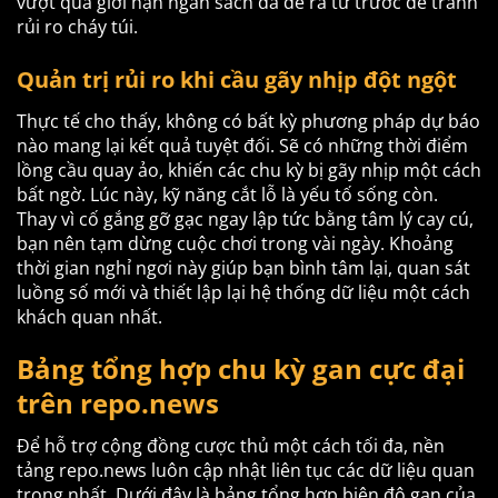
vượt quá giới hạn ngân sách đã đề ra từ trước để tránh
rủi ro cháy túi.
Quản trị rủi ro khi cầu gãy nhịp đột ngột
Thực tế cho thấy, không có bất kỳ phương pháp dự báo
nào mang lại kết quả tuyệt đối. Sẽ có những thời điểm
lồng cầu quay ảo, khiến các chu kỳ bị gãy nhịp một cách
bất ngờ. Lúc này, kỹ năng cắt lỗ là yếu tố sống còn.
Thay vì cố gắng gỡ gạc ngay lập tức bằng tâm lý cay cú,
bạn nên tạm dừng cuộc chơi trong vài ngày. Khoảng
thời gian nghỉ ngơi này giúp bạn bình tâm lại, quan sát
luồng số mới và thiết lập lại hệ thống dữ liệu một cách
khách quan nhất.
Bảng tổng hợp chu kỳ gan cực đại
trên repo.news
Để hỗ trợ cộng đồng cược thủ một cách tối đa, nền
tảng repo.news luôn cập nhật liên tục các dữ liệu quan
trọng nhất. Dưới đây là bảng tổng hợp biên độ gan của