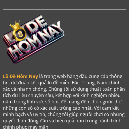
Lô Đề Hôm Nay
là trang web hàng đầu cung cấp thông
tin, dự đoán kết quả lô đề miền Bắc, Trung, Nam chính
xác và nhanh chóng. Chúng tôi sử dụng thuật toán phân
tích dữ liệu chuyên sâu, kết hợp với kinh nghiệm nhiều
năm trong lĩnh vực số học để mang đến cho người chơi
những con số có xác suất trúng cao nhất. Với cam kết
minh bạch và uy tín, chúng tôi giúp người chơi có những
quyết định đúng đắn và hiệu quả hơn trong hành trình
chinh phục may mắn.