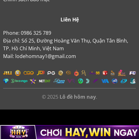
Liên Hệ
Phone: 0986 325 789
Địa chỉ: Số 25, Đường Hoàng Văn Thụ, Quận Tân Bình,
TP. Hồ Chí Minh, Việt Nam
Mail:
lodehomnay1@gmail.com
© 2025
Lô đề hôm nay
.