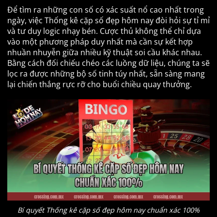
Để tìm ra những con số có xác suất nổ cao nhất trong
ngày, việc Thống kê cặp số đẹp hôm nay đòi hỏi sự tỉ mỉ
và tư duy logic nhạy bén. Cược thủ không thể chỉ dựa
vào một phương pháp duy nhất mà cần sự kết hợp
nhuần nhuyễn giữa nhiều kỹ thuật soi cầu khác nhau.
Bằng cách đối chiếu chéo các luồng dữ liệu, chúng ta sẽ
lọc ra được những bộ số tinh túy nhất, sẵn sàng mang
lại chiến thắng rực rỡ cho buổi chiều quay thưởng.
Bí quyết Thống kê cặp số đẹp hôm nay chuẩn xác 100%