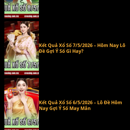
8/5/2026
Kết Quả Xổ Số 7/5/2026 – Hôm Nay Lô
Đề Gợi Ý Số Gì Hay?
kết quả xổ số
7/5/2026
Kết Quả Xổ Số 6/5/2026 – Lô Đề Hôm
Nay Gợi Ý Số May Mắn
kết quả xổ số
6/5/2026