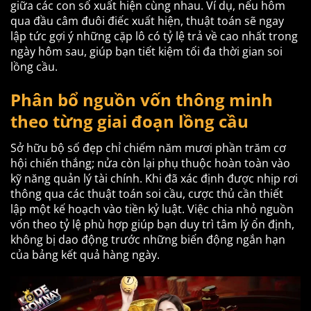
giữa các con số xuất hiện cùng nhau. Ví dụ, nếu hôm
qua đầu câm đuôi điếc xuất hiện, thuật toán sẽ ngay
lập tức gợi ý những cặp lô có tỷ lệ trả về cao nhất trong
ngày hôm sau, giúp bạn tiết kiệm tối đa thời gian soi
lồng cầu.
Phân bổ nguồn vốn thông minh
theo từng giai đoạn lồng cầu
Sở hữu bộ số đẹp chỉ chiếm năm mươi phần trăm cơ
hội chiến thắng; nửa còn lại phụ thuộc hoàn toàn vào
kỹ năng quản lý tài chính. Khi đã xác định được nhịp rơi
thông qua các thuật toán soi cầu, cược thủ cần thiết
lập một kế hoạch vào tiền kỷ luật. Việc chia nhỏ nguồn
vốn theo tỷ lệ phù hợp giúp bạn duy trì tâm lý ổn định,
không bị dao động trước những biến động ngắn hạn
của bảng kết quả hàng ngày.