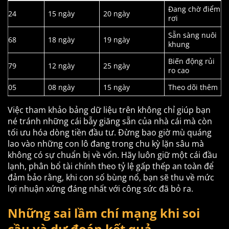
Đang chờ điểm
24
15 ngày
20 ngày
rơi
Sẵn sàng nuôi
68
18 ngày
19 ngày
khung
Biến động rủi
79
12 ngày
25 ngày
ro cao
05
08 ngày
15 ngày
Theo dõi thêm
Việc tham khảo bảng dữ liệu trên không chỉ giúp bạn
né tránh những cái bẫy giăng sẵn của nhà cái mà còn
tối ưu hóa dòng tiền đầu tư. Đừng bao giờ mù quáng
lao vào những con lô đang trong chu kỳ lặn sâu mà
không có sự chuẩn bị về vốn. Hãy luôn giữ một cái đầu
lạnh, phân bổ tài chính theo tỷ lệ gấp thếp an toàn để
đảm bảo rằng, khi con số bùng nổ, bạn sẽ thu về mức
lợi nhuận xứng đáng nhất với công sức đã bỏ ra.
Những sai lầm chí mạng khi soi
cầu và dự đoán kết quả