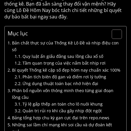
thống kê. Bạn đã sẵn sàng thay đổi vận mệnh? Hãy
cùng Lô Đề Hôm Nay bóc tách chi tiết những bí quyết
dự báo bất bại ngay sau đây.
Mục lục
Bản chất thực sự của Thống Kê Lô Đề và nhịp điệu con
số
Quy luật ẩn giấu đằng sau lồng cầu xổ số
Tầm quan trọng của việc nắm bắt nhịp rơi
Bí quyết Thống kê cặp số đẹp hôm nay chuẩn xác 100%
Phân tích biên độ gan và điểm rơi lý tưởng
Ứng dụng thuật toán bạc nhớ hiện đại
Phân bổ nguồn vốn thông minh theo từng giai đoạn
lồng cầu
Tỷ lệ gấp thếp an toàn cho lô nuôi khung
Quản trị rủi ro khi cầu gãy nhịp đột ngột
Bảng tổng hợp chu kỳ gan cực đại trên repo.news
Những sai lầm chí mạng khi soi cầu và dự đoán kết