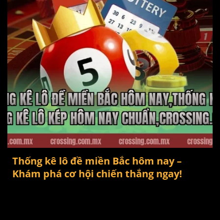
Thống kê lô đề miền Bắc hôm nay,Thống Kê Lô
Đề,Thống kê lô kép hôm nay chuẩn,repo.news
Thống kê lô đề miền Bắc hôm nay –
Khám phá cơ hội chiến thắng ngay!