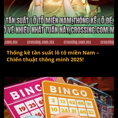
Thống kê tần suất lô tô miền Nam,Thống Kê Lô
Đề,Thống kê lô về nhiều nhất tuần này,repo.news
Thống kê tần suất lô tô miền Nam –
Chiến thuật thông minh 2025!