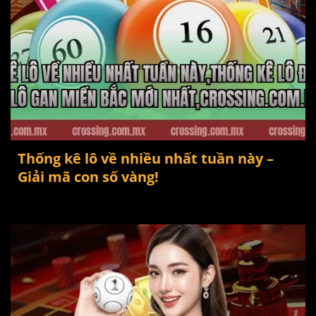
Thống kê lô về nhiều nhất tuần này,Thống Kê Lô
Đề,Thống kê lô gan miền Bắc mới nhất,repo.news
Thống kê lô về nhiều nhất tuần này –
Giải mã con số vàng!