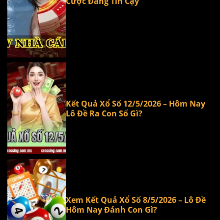
Cược Đáng Tin Cậy
Febet – Sân
Chơi Cá Cược
Đáng Tin Cậy
Kết Quả Xổ Số 12/5/2026 – Hôm Nay
Lô Đề Ra Con Số Gì?
kết quả xổ số
12/5/2026
Xem Kết Quả Xổ Số 8/5/2026 – Lô Đề
Hôm Nay Đánh Con Gì?
kết quả xổ số