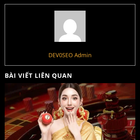
DEV0SEO Admin
BÀI VIẾT LIÊN QUAN