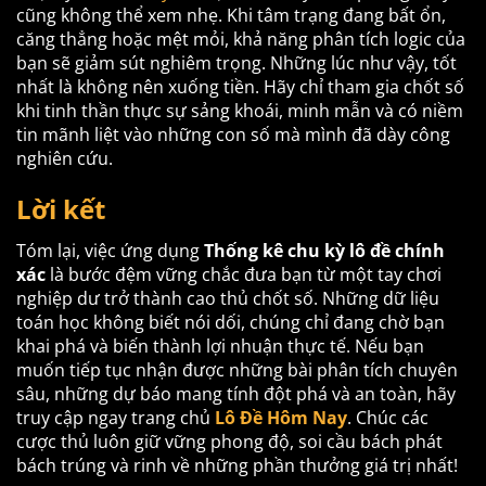
cũng không thể xem nhẹ. Khi tâm trạng đang bất ổn,
căng thẳng hoặc mệt mỏi, khả năng phân tích logic của
bạn sẽ giảm sút nghiêm trọng. Những lúc như vậy, tốt
nhất là không nên xuống tiền. Hãy chỉ tham gia chốt số
khi tinh thần thực sự sảng khoái, minh mẫn và có niềm
tin mãnh liệt vào những con số mà mình đã dày công
nghiên cứu.
Lời kết
Tóm lại, việc ứng dụng
Thống kê chu kỳ lô đề chính
xác
là bước đệm vững chắc đưa bạn từ một tay chơi
nghiệp dư trở thành cao thủ chốt số. Những dữ liệu
toán học không biết nói dối, chúng chỉ đang chờ bạn
khai phá và biến thành lợi nhuận thực tế. Nếu bạn
muốn tiếp tục nhận được những bài phân tích chuyên
sâu, những dự báo mang tính đột phá và an toàn, hãy
truy cập ngay trang chủ
Lô Đề Hôm Nay
. Chúc các
cược thủ luôn giữ vững phong độ, soi cầu bách phát
bách trúng và rinh về những phần thưởng giá trị nhất!