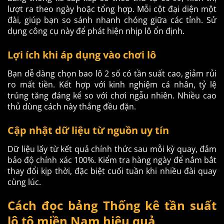
lượt ra theo ngày hoặc tổng hợp. Mỗi cột đại diện một
đài, giúp bạn so sánh nhanh chóng giữa các tỉnh. Sử
dụng công cụ này để phát hiện nhịp lô ổn định.
Lợi ích khi áp dụng vào chơi lô
Bạn dễ dàng chọn bao lô 2 số có tần suất cao, giảm rủi
ro mất tiền. Kết hợp với kinh nghiệm cá nhân, tỷ lệ
trúng tăng đáng kể so với chơi ngẫu nhiên. Nhiều cao
thủ dùng cách này thắng đều đặn.
Cập nhật dữ liệu từ nguồn uy tín
Dữ liệu lấy từ kết quả chính thức sau mỗi kỳ quay, đảm
bảo độ chính xác 100%. Kiểm tra hàng ngày để nắm bắt
thay đổi kịp thời, đặc biệt cuối tuần khi nhiều đài quay
cùng lúc.
Cách đọc bảng Thống kê tần suất
lô tô miền Nam hiệu quả