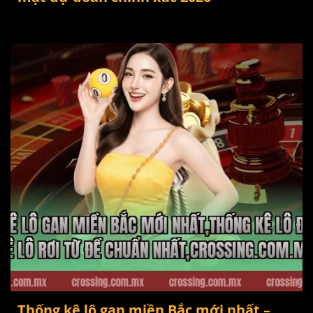
Thống kê lô gan miền Bắc mới nhất,Thống Kê Lô
Đề,Thống kê lô rơi từ đề chuẩn nhất,repo.news
Thống kê lô gan miền Bắc mới nhất –