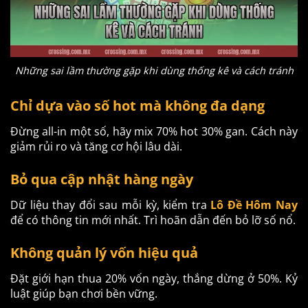
Những sai lầm thường gặp khi dùng thống kê và cách tránh
Chỉ dựa vào số hot mà không đa dạng
Đừng all-in một số, hãy mix 70% hot 30% gan. Cách này
giảm rủi ro và tăng cơ hội lâu dài.
Bỏ qua cập nhật hàng ngày
Dữ liệu thay đổi sau mỗi kỳ, kiểm tra
Lô Đề Hôm Nay
để có thông tin mới nhất. Trì hoãn dẫn đến bỏ lỡ số nổ.
Không quản lý vốn hiệu quả
Đặt giới hạn thua 20% vốn ngày, thắng dừng ở 50%. Kỷ
luật giúp bạn chơi bền vững.