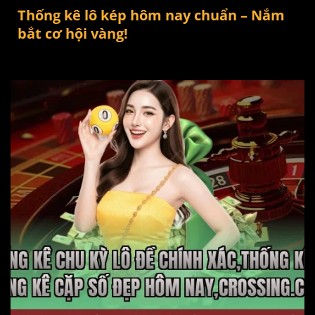
Thống kê lô kép hôm nay chuẩn – Nắm
bắt cơ hội vàng!
Thống kê chu kỳ lô đề chính xác,Thống Kê Lô Đề,Thống
kê cặp số đẹp hôm nay,repo.news