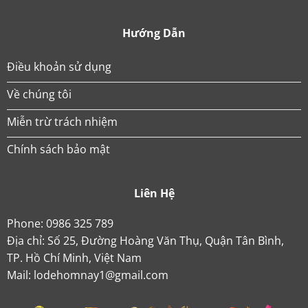
Hướng Dẫn
Điều khoản sử dụng
Về chúng tôi
Miễn trừ trách nhiệm
Chính sách bảo mật
Liên Hệ
Phone: 0986 325 789
Địa chỉ: Số 25, Đường Hoàng Văn Thụ, Quận Tân Bình,
TP. Hồ Chí Minh, Việt Nam
Mail:
lodehomnay1@gmail.com