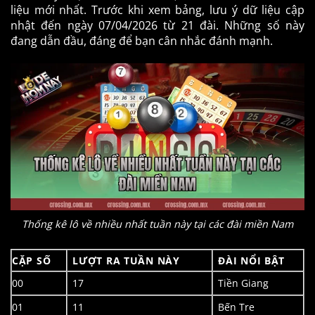
liệu mới nhất. Trước khi xem bảng, lưu ý dữ liệu cập
nhật đến ngày 07/04/2026 từ 21 đài. Những số này
đang dẫn đầu, đáng để bạn cân nhắc đánh mạnh.
Thống kê lô về nhiều nhất tuần này tại các đài miền Nam
CẶP SỐ
LƯỢT RA TUẦN NÀY
ĐÀI NỔI BẬT
00
17
Tiền Giang
01
11
Bến Tre