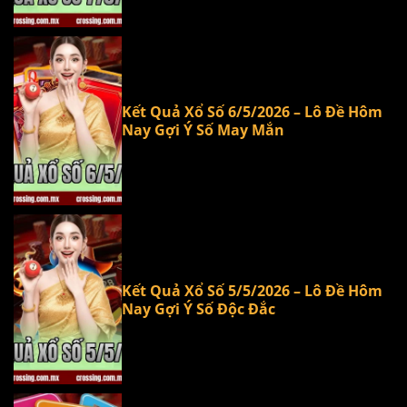
Kết Quả Xổ Số 6/5/2026 – Lô Đề Hôm
Nay Gợi Ý Số May Mắn
kết quả xổ số
6/5/2026
Kết Quả Xổ Số 5/5/2026 – Lô Đề Hôm
Nay Gợi Ý Số Độc Đắc
kết quả xổ số
5/5/2026