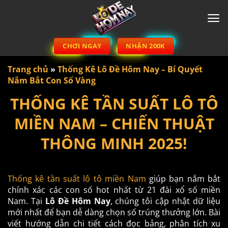
Chuyển
đến
nội
dung
CHƠI NGAY
NHẬN 200K
Trang chủ
»
Thống Kê Lô Đề Hôm Nay – Bí Quyết
Nắm Bắt Con Số Vàng
THỐNG KÊ TẦN SUẤT LÔ TÔ
MIỀN NAM – CHIẾN THUẬT
THÔNG MINH 2025!
Thống kê tần suất lô tô miền Nam
giúp bạn nắm bắt
chính xác các con số hot nhất từ 21 đài xổ số miền
Nam. Tại
Lô Đề Hôm Nay
, chúng tôi cập nhật dữ liệu
mới nhất để bạn dễ dàng chọn số trúng thưởng lớn. Bài
viết hướng dẫn chi tiết cách đọc bảng, phân tích xu