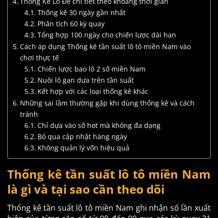
Thống Kê Lô Đề chi tiết theo khoảng thời gian
Thống kê 30 ngày gần nhất
Phân tích 60 kỳ quay
Tổng hợp 100 ngày cho chiến lược dài hạn
Cách áp dụng Thống kê tần suất lô tô miền Nam vào
chơi thực tế
Chiến lược bao lô 2 số miền Nam
Nuôi lô gan dựa trên tần suất
Kết hợp với các loại thống kê khác
Những sai lầm thường gặp khi dùng thống kê và cách
tránh
Chỉ dựa vào số hot mà không đa dạng
Bỏ qua cập nhật hàng ngày
Không quản lý vốn hiệu quả
Thống kê tần suất lô tô miền Nam
là gì và tại sao cần theo dõi
Thống kê tần suất lô tô miền Nam ghi nhận số lần xuất