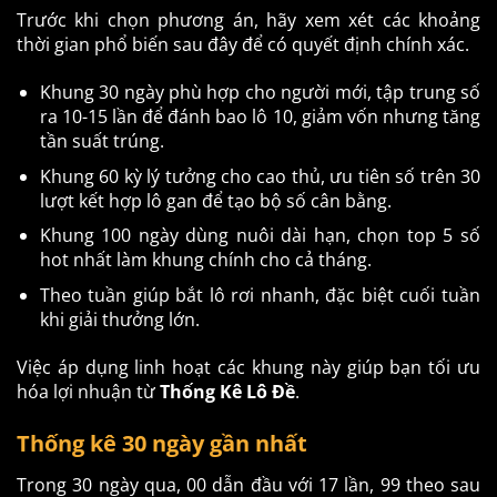
Trước khi chọn phương án, hãy xem xét các khoảng
thời gian phổ biến sau đây để có quyết định chính xác.
Khung 30 ngày phù hợp cho người mới, tập trung số
ra 10-15 lần để đánh bao lô 10, giảm vốn nhưng tăng
tần suất trúng.
Khung 60 kỳ lý tưởng cho cao thủ, ưu tiên số trên 30
lượt kết hợp lô gan để tạo bộ số cân bằng.
Khung 100 ngày dùng nuôi dài hạn, chọn top 5 số
hot nhất làm khung chính cho cả tháng.
Theo tuần giúp bắt lô rơi nhanh, đặc biệt cuối tuần
khi giải thưởng lớn.
Việc áp dụng linh hoạt các khung này giúp bạn tối ưu
hóa lợi nhuận từ
Thống Kê Lô Đề
.
Thống kê 30 ngày gần nhất
Trong 30 ngày qua, 00 dẫn đầu với 17 lần, 99 theo sau