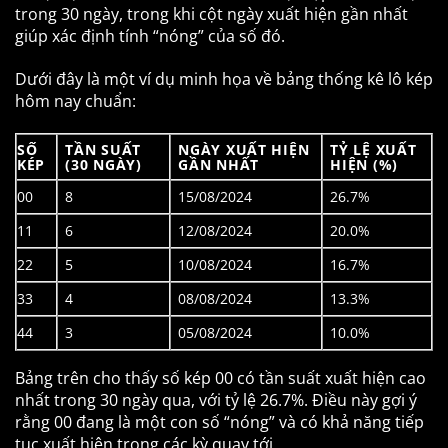
trong 30 ngày, trong khi cột ngày xuất hiện gần nhất
giúp xác định tính “nóng” của số đó.
Dưới đây là một ví dụ minh họa về bảng thống kê lô kép
hôm nay chuẩn:
SỐ
TẦN SUẤT
NGÀY XUẤT HIỆN
TỶ LỆ XUẤT
KÉP
(30 NGÀY)
GẦN NHẤT
HIỆN (%)
00
8
15/08/2024
26.7%
11
6
12/08/2024
20.0%
22
5
10/08/2024
16.7%
33
4
08/08/2024
13.3%
44
3
05/08/2024
10.0%
Bảng trên cho thấy số kép 00 có tần suất xuất hiện cao
nhất trong 30 ngày qua, với tỷ lệ 26.7%. Điều này gợi ý
rằng 00 đang là một con số “nóng” và có khả năng tiếp
tục xuất hiện trong các kỳ quay tới.