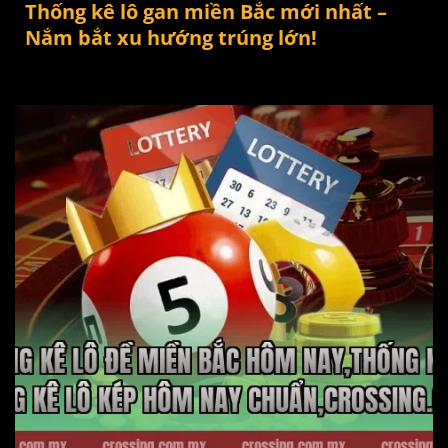
Thống kê lô gan miền Bắc mới nhất –
Nắm bắt xu hướng trúng lớn!
Thống kê lô đề miền Bắc hôm nay,Thống Kê Lô
Đề,Thống kê lô kép hôm nay chuẩn,dudao.io