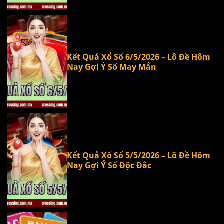
Kết Quả Xổ Số 6/5/2026 – Lô Đề Hôm
Nay Gợi Ý Số May Mắn
kết quả xổ số
6/5/2026
Kết Quả Xổ Số 5/5/2026 – Lô Đề Hôm
Nay Gợi Ý Số Độc Đắc
kết quả xổ số
5/5/2026