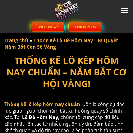
Chuyển
đến
nội
dung
CHƠI NGAY
NHẬN 200K
Trang chủ
»
Thống Kê Lô Đề Hôm Nay – Bí Quyết
Nắm Bắt Con Số Vàng
THỐNG KÊ LÔ KÉP HÔM
NAY CHUẨN – NẮM BẮT CƠ
HỘI VÀNG!
Thống kê lô kép hôm nay chuẩn
luôn là công cụ đắc
lực giúp người chơi nắm bắt xu hướng quay số chính
xác. Tại
Lô Đề Hôm Nay
, chúng tôi cung cấp dữ liệu
cập nhật liên tục từ nhiều nguồn uy tín, đảm bảo tính
khách quan và độ tin cậy cao. Việc phân tích tần suất