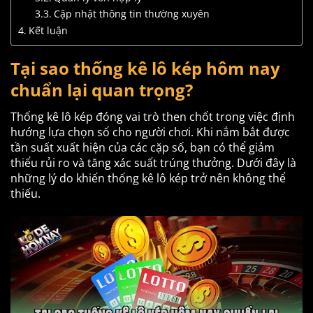
Cập nhật thông tin thường xuyên
Kết luận
Tại sao thống kê lô kép hôm nay
chuẩn lại quan trọng?
Thống kê lô kép đóng vai trò then chốt trong việc định
hướng lựa chọn số cho người chơi. Khi nắm bắt được
tần suất xuất hiện của các cặp số, bạn có thể giảm
thiểu rủi ro và tăng xác suất trúng thưởng. Dưới đây là
những lý do khiến thống kê lô kép trở nên không thể
thiếu.