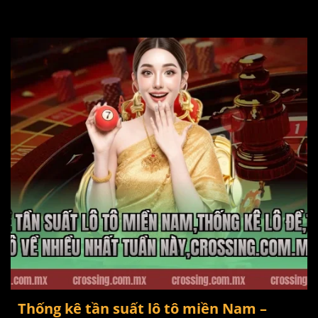
Thống kê tần suất lô tô miền Nam,Thống Kê Lô
Đề,Thống kê lô về nhiều nhất tuần này,dudao.io
Thống kê tần suất lô tô miền Nam –