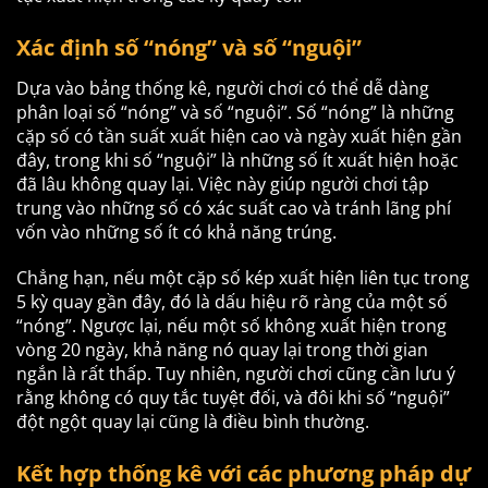
Xác định số “nóng” và số “nguội”
Dựa vào bảng thống kê, người chơi có thể dễ dàng
phân loại số “nóng” và số “nguội”. Số “nóng” là những
cặp số có tần suất xuất hiện cao và ngày xuất hiện gần
đây, trong khi số “nguội” là những số ít xuất hiện hoặc
đã lâu không quay lại. Việc này giúp người chơi tập
trung vào những số có xác suất cao và tránh lãng phí
vốn vào những số ít có khả năng trúng.
Chẳng hạn, nếu một cặp số kép xuất hiện liên tục trong
5 kỳ quay gần đây, đó là dấu hiệu rõ ràng của một số
“nóng”. Ngược lại, nếu một số không xuất hiện trong
vòng 20 ngày, khả năng nó quay lại trong thời gian
ngắn là rất thấp. Tuy nhiên, người chơi cũng cần lưu ý
rằng không có quy tắc tuyệt đối, và đôi khi số “nguội”
đột ngột quay lại cũng là điều bình thường.
Kết hợp thống kê với các phương pháp dự