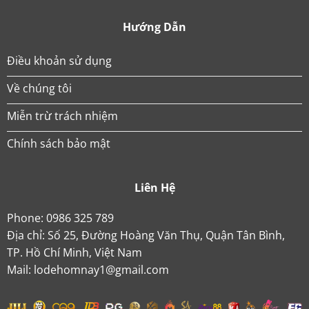
Hướng Dẫn
Điều khoản sử dụng
Về chúng tôi
Miễn trừ trách nhiệm
Chính sách bảo mật
Liên Hệ
Phone: 0986 325 789
Địa chỉ: Số 25, Đường Hoàng Văn Thụ, Quận Tân Bình,
TP. Hồ Chí Minh, Việt Nam
Mail:
lodehomnay1@gmail.com