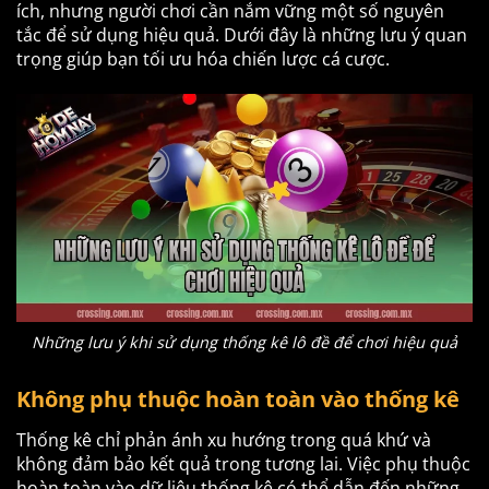
ích, nhưng người chơi cần nắm vững một số nguyên
tắc để sử dụng hiệu quả. Dưới đây là những lưu ý quan
trọng giúp bạn tối ưu hóa chiến lược cá cược.
Những lưu ý khi sử dụng thống kê lô đề để chơi hiệu quả
Không phụ thuộc hoàn toàn vào thống kê
Thống kê chỉ phản ánh xu hướng trong quá khứ và
không đảm bảo kết quả trong tương lai. Việc phụ thuộc
hoàn toàn vào dữ liệu thống kê có thể dẫn đến những