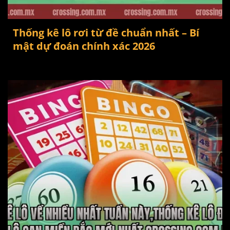
Đề,Thống kê lô đề miền Bắc hôm nay,dudao.io
Thống kê lô rơi từ đề chuẩn nhất – Bí
mật dự đoán chính xác 2026
Thống kê lô về nhiều nhất tuần này,Thống Kê Lô