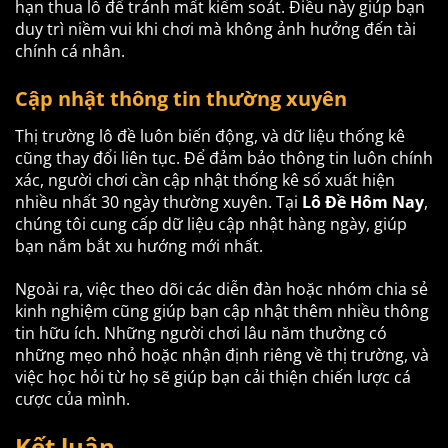
hạn thua lỗ để tránh mất kiểm soát. Điều này giúp bạn
duy trì niềm vui khi chơi mà không ảnh hưởng đến tài
chính cá nhân.
Cập nhật thông tin thường xuyên
Thị trường lô đề luôn biến động, và dữ liệu thống kê
cũng thay đổi liên tục. Để đảm bảo thông tin luôn chính
xác, người chơi cần cập nhật thống kê số xuất hiện
nhiều nhất 30 ngày thường xuyên. Tại
Lô Đề Hôm Nay
,
chúng tôi cung cấp dữ liệu cập nhật hàng ngày, giúp
bạn nắm bắt xu hướng mới nhất.
Ngoài ra, việc theo dõi các diễn đàn hoặc nhóm chia sẻ
kinh nghiệm cũng giúp bạn cập nhật thêm nhiều thông
tin hữu ích. Những người chơi lâu năm thường có
những mẹo nhỏ hoặc nhận định riêng về thị trường, và
việc học hỏi từ họ sẽ giúp bạn cải thiện chiến lược cá
cược của mình.
Kết luận