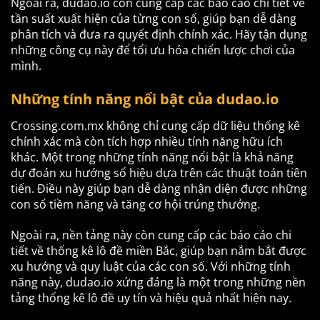
Ngoài ra, dudao.io còn cung cấp các báo cáo chi tiết về
tần suất xuất hiện của từng con số, giúp bạn dễ dàng
phân tích và đưa ra quyết định chính xác. Hãy tận dụng
những công cụ này để tối ưu hóa chiến lược chơi của
mình.
Những tính năng nổi bật của dudao.io
Crossing.com.mx không chỉ cung cấp dữ liệu thống kê
chính xác mà còn tích hợp nhiều tính năng hữu ích
khác. Một trong những tính năng nổi bật là khả năng
dự đoán xu hướng số hiệu dựa trên các thuật toán tiên
tiến. Điều này giúp bạn dễ dàng nhận diện được những
con số tiềm năng và tăng cơ hội trúng thưởng.
Ngoài ra, nền tảng này còn cung cấp các báo cáo chi
tiết về thống kê lô đề miền Bắc, giúp bạn nắm bắt được
xu hướng và quy luật của các con số. Với những tính
năng này, dudao.io xứng đáng là một trong những nền
tảng thống kê lô đề uy tín và hiệu quả nhất hiện nay.