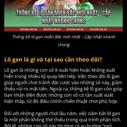
Thống kê lô gan miền Bắc mới nhất – Cập nhật nhanh
chóng
Lô gan là gì và tại sao cần theo dõi?
Lô gan là những con số ít xuất hiện hoặc không xuất
hiện trong nhiều kỳ quay liên tiếp. Việc theo dõi lô gan
giúp người chơi tránh đặt cược vào những số này, giảm
thiểu rủi ro mất tiền. Ngoài ra, thống kê lô gan còn giúp
bạn nhận diện được những con số có tần suất xuất
hiện thấp, từ đó điều chỉnh chiến thuật chơi phù hợp.
Đối với những người chơi lâu năm, việc nắm bắt lô gan
là một phần không thể thiếu trong quá trình phân tích.
Bởi lẽ, những con số này thường có xu hướng “ngủ