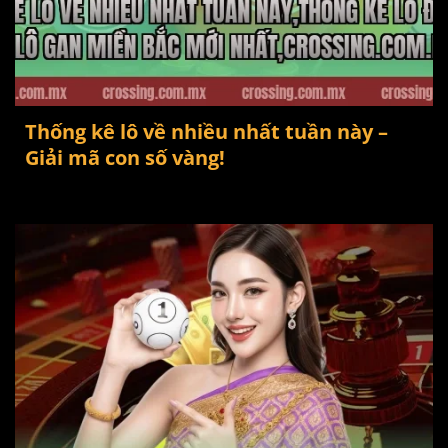
Thống kê lô về nhiều nhất tuần này,Thống Kê Lô
Đề,Thống kê lô gan miền Bắc mới nhất,dudao.io
Thống kê lô về nhiều nhất tuần này –
Giải mã con số vàng!