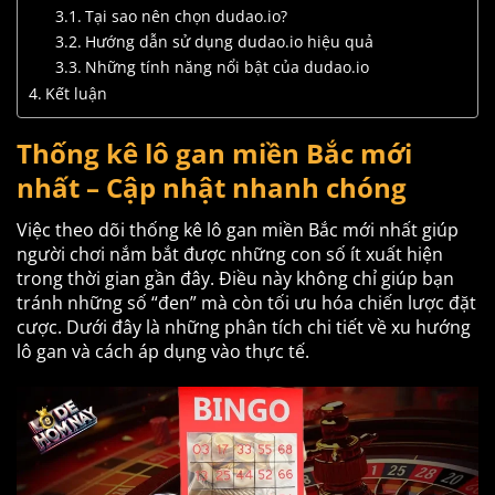
Tại sao nên chọn dudao.io?
Hướng dẫn sử dụng dudao.io hiệu quả
Những tính năng nổi bật của dudao.io
Kết luận
Thống kê lô gan miền Bắc mới
nhất – Cập nhật nhanh chóng
Việc theo dõi thống kê lô gan miền Bắc mới nhất giúp
người chơi nắm bắt được những con số ít xuất hiện
trong thời gian gần đây. Điều này không chỉ giúp bạn
tránh những số “đen” mà còn tối ưu hóa chiến lược đặt
cược. Dưới đây là những phân tích chi tiết về xu hướng
lô gan và cách áp dụng vào thực tế.