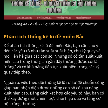
Thống Kê Lô Đề – Bí quyết tăng cơ hội trúng thưởng
Phân tích thống kê lô đề miền Bắc
Để phân tích thống kê lô đề miền Bắc, bạn cần chú ý
đến các yếu tố như tần suất xuất hiện, chu kỳ quay và
mối liên hệ giữa các con số. Những số có tần suất xuất
hiện cao trong thời gian gần đây thường được coi là
“nóng” và có khả năng tiếp tục xuất hiện trong các kỳ
quay tiếp theo.
Ngoài ra, việc theo dõi thống kê lô rơi từ đề chuẩn cũng
giúp bạn nhận diện được những con số có khả năng
xuất hiện cao. Bằng cách kết hợp các yếu tố này, bạn có
thể xây dựng một chiến lược chơi hiệu quả và tăng cơ
hội trúng thưởng.