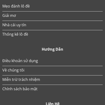
Mẹo đánh lô đề
Giải mơ
Nhà cái uy tín
Thống kê lô đề
Hướng Dẫn
Điều khoản sử dụng
Về chúng tôi
Miễn trừ trách nhiệm
Chính sách bảo mật
Liên Hệ