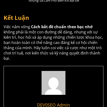
Những Sai Lầm Phổ Biến Khi Bắt Đề
Kết Luận
Việc nắm vững
Cách bắt đề chuẩn theo bạc nhớ
không phải là một con đường dễ dàng, nhưng với sự
kiên trì, học hỏi và áp dụng những chiến lược khoa học,
bạn hoàn toàn có thể nâng cao đáng kể cơ hội chiến
thắng của mình. Hãy luôn coi việc cá cược như một trò
chơi trí tuệ, nơi kiến thức và kỹ năng quyết định thành
bại.
DEV0SEO Admin