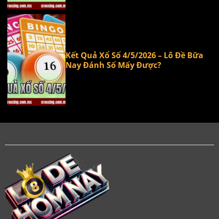
Kết Quả Xổ Số 4/5/2026 – Lô Đề Bữa
Nay Đánh Số Mấy Được?
Kết quả xổ số
4/5/2026