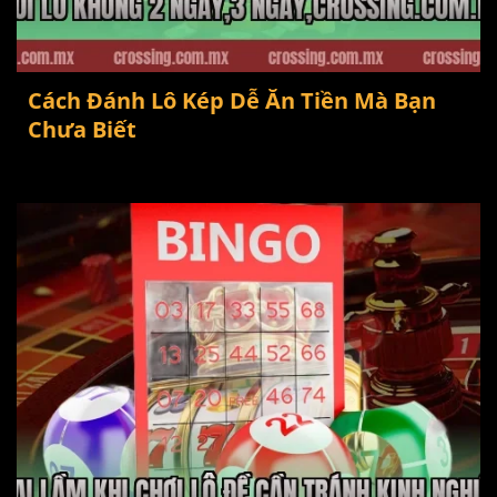
Cách đánh lô kép dễ ăn tiền,Kinh Nghiệm Đánh Lô
Đề,Cách nuôi lô khung 2 ngày,3 ngày,dudao.io
Cách Đánh Lô Kép Dễ Ăn Tiền Mà Bạn
Chưa Biết