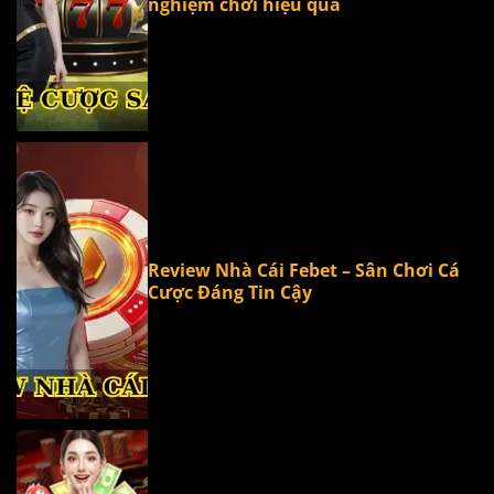
nghiệm chơi hiệu quả
cược Say88 và
kinh nghiệm
chơi hiệu quả
Review Nhà Cái Febet – Sân Chơi Cá
Review Nhà Cái
Cược Đáng Tin Cậy
Febet – Sân
Chơi Cá Cược
Đáng Tin Cậy