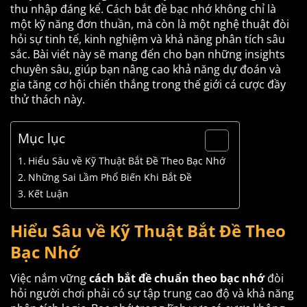
thu nhập đáng kể. Cách bắt đề bạc nhớ không chỉ là
một kỹ năng đơn thuần, mà còn là một nghệ thuật đòi
hỏi sự tinh tế, kinh nghiệm và khả năng phân tích sâu
sắc. Bài viết này sẽ mang đến cho bạn những insights
chuyên sâu, giúp bạn nâng cao khả năng dự đoán và
gia tăng cơ hội chiến thắng trong thế giới cá cược đầy
thử thách này.
Mục lục
Hiểu Sâu về Kỹ Thuật Bắt Đề Theo Bạc Nhớ
Những Sai Lầm Phổ Biến Khi Bắt Đề
Kết Luận
Hiểu Sâu về Kỹ Thuật Bắt Đề Theo
Bạc Nhớ
Việc nắm vững
cách bắt đề chuẩn theo bạc nhớ
đòi
hỏi người chơi phải có sự tập trung cao độ và khả năng