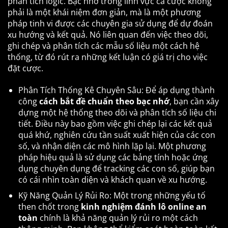
phân tích logic. Bạc nhớ trong lĩnh vực cá cược không
phải là một khái niệm đơn giản, mà là một phương
pháp tinh vi được các chuyên gia sử dụng để dự đoán
xu hướng và kết quả. Nó liên quan đến việc theo dõi,
ghi chép và phân tích các mẫu số liệu một cách hệ
thống, từ đó rút ra những kết luận có giá trị cho việc
đặt cược.
Phân Tích Thống Kê Chuyên Sâu: Để áp dụng thành
công
cách bắt đề chuẩn theo bạc nhớ
, bạn cần xây
dựng một hệ thống theo dõi và phân tích số liệu chi
tiết. Điều này bao gồm việc ghi chép lại các kết quả
quá khứ, nghiên cứu tần suất xuất hiện của các con
số, và nhận diện các mô hình lặp lại. Một phương
pháp hiệu quả là sử dụng các bảng tính hoặc ứng
dụng chuyên dụng để tracking các con số, giúp bạn
có cái nhìn toàn diện và khách quan về xu hướng.
Kỹ Năng Quản Lý Rủi Ro: Một trong những yếu tố
then chốt trong
kinh nghiệm đánh lô online an
toàn
chính là khả năng quản lý rủi ro một cách