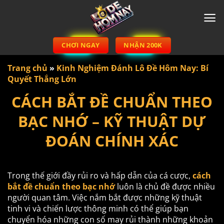
Chuyển
đến
nội
dung
CHƠI NGAY
NHẬN 200K
Trang chủ
»
Kinh Nghiệm Đánh Lô Đề Hôm Nay: Bí
Quyết Thắng Lớn
CÁCH BẮT ĐỀ CHUẨN THEO
BẠC NHỚ – KỸ THUẬT DỰ
ĐOÁN CHÍNH XÁC
Trong thế giới đầy rủi ro và hấp dẫn của cá cược,
cách
bắt đề chuẩn theo bạc nhớ
luôn là chủ đề được nhiều
người quan tâm. Việc nắm bắt được những kỹ thuật
tinh vi và chiến lược thông minh có thể giúp bạn
chuyển hóa những con số may rủi thành những khoản