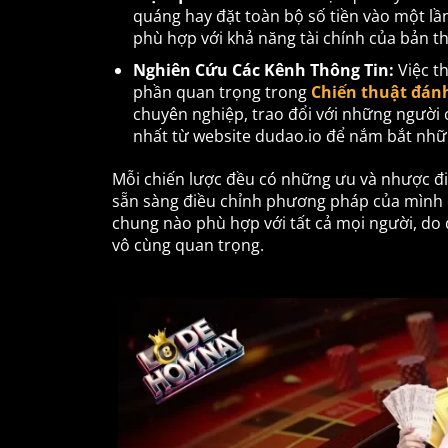
quáng hay đặt toàn bộ số tiền vào một lầ
phù hợp với khả năng tài chính của bản t
Nghiên Cứu Các Kênh Thông Tin:
Việc t
phần quan trọng trong
Chiến thuật đán
chuyên nghiệp, trao đổi với những người 
nhất từ website dudao.io để nắm bắt nhữ
Mỗi chiến lược đều có những ưu và nhược điể
sẵn sàng điều chỉnh phương pháp của mình 
chung nào phù hợp với tất cả mọi người, do 
vô cùng quan trọng.