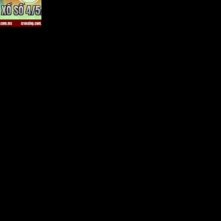
ố 4/5/2026