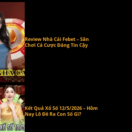
eview Nhà
Review Nhà Cái Febet – Sân
ái Febet –
Chơi Cá Cược Đáng Tin Cậy
ân Chơi Cá
Cược Đáng
Tin Cậy
Kết Quả Xổ Số 12/5/2026 – Hôm
Nay Lô Đề Ra Con Số Gì?
t quả xổ số
12/5/2026