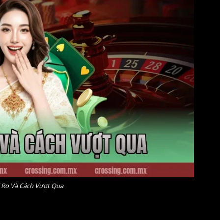
 Ro Và Cách Vượt Qua