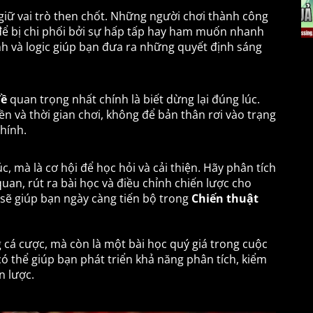
s
 giữ vai trò then chốt. Những người chơi thành công
để bị chi phối bởi sự hấp tấp hay ham muốn nhanh
ĩnh và logic giúp bạn đưa ra những quyết định sáng
đề
quan trọng nhất chính là biết dừng lại đúng lúc.
ền và thời gian chơi, không để bản thân rơi vào trạng
chính.
c, mà là cơ hội để học hỏi và cải thiện. Hãy phân tích
an, rút ra bài học và điều chỉnh chiến lược cho
 sẽ giúp bạn ngày càng tiến bộ trong
Chiến thuật
ng cá cược, mà còn là một bài học quý giá trong cuộc
có thể giúp bạn phát triển khả năng phân tích, kiểm
n lược.