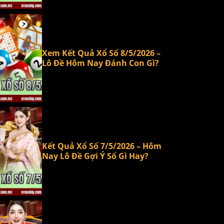
Xem Kết Quả Xổ Số 8/5/2026 –
Lô Đề Hôm Nay Đánh Con Gì?
t quả xổ số
8/5/2026
Kết Quả Xổ Số 7/5/2026 – Hôm
Nay Lô Đề Gợi Ý Số Gì Hay?
t quả xổ số
7/5/2026