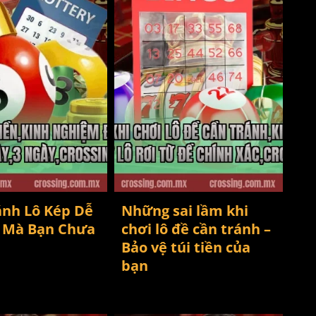
ánh lô kép dễ ăn
Những sai lầm khi chơi lô đề
h Nghiệm Đánh Lô
cần tránh,Kinh Nghiệm Đánh
ôi lô khung 2 ngày,3
Lô Đề,Cách bắt lô rơi từ đề
ày,dudao.io
chính xác,dudao.io
nh Lô Kép Dễ
Những sai lầm khi
n Mà Bạn Chưa
chơi lô đề cần tránh –
Bảo vệ túi tiền của
bạn