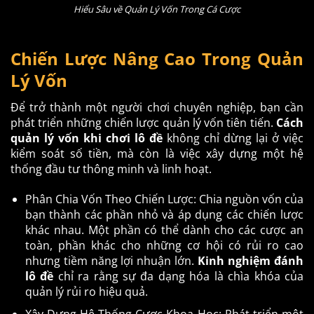
Hiểu Sâu về Quản Lý Vốn Trong Cá Cược
Chiến Lược Nâng Cao Trong Quản
Lý Vốn
Để trở thành một người chơi chuyên nghiệp, bạn cần
phát triển những chiến lược quản lý vốn tiên tiến.
Cách
quản lý vốn khi chơi lô đề
không chỉ dừng lại ở việc
kiểm soát số tiền, mà còn là việc xây dựng một hệ
thống đầu tư thông minh và linh hoạt.
Phân Chia Vốn Theo Chiến Lược: Chia nguồn vốn của
bạn thành các phần nhỏ và áp dụng các chiến lược
khác nhau. Một phần có thể dành cho các cược an
toàn, phần khác cho những cơ hội có rủi ro cao
nhưng tiềm năng lợi nhuận lớn.
Kinh nghiệm đánh
lô đề
chỉ ra rằng sự đa dạng hóa là chìa khóa của
quản lý rủi ro hiệu quả.
Xây Dựng Hệ Thống Cược Khoa Học: Phát triển một