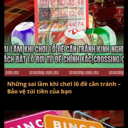
Những sai lầm khi chơi lô đề cần tránh,Kinh Nghiệm
Đánh Lô Đề,Cách bắt lô rơi từ đề chính xác,dudao.io
Những sai lầm khi chơi lô đề cần tránh –
Bảo vệ túi tiền của bạn