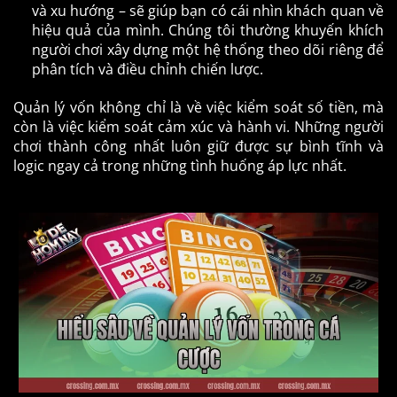
và xu hướng – sẽ giúp bạn có cái nhìn khách quan về
hiệu quả của mình. Chúng tôi thường khuyến khích
người chơi xây dựng một hệ thống theo dõi riêng để
phân tích và điều chỉnh chiến lược.
Quản lý vốn không chỉ là về việc kiểm soát số tiền, mà
còn là việc kiểm soát cảm xúc và hành vi. Những người
chơi thành công nhất luôn giữ được sự bình tĩnh và
logic ngay cả trong những tình huống áp lực nhất.