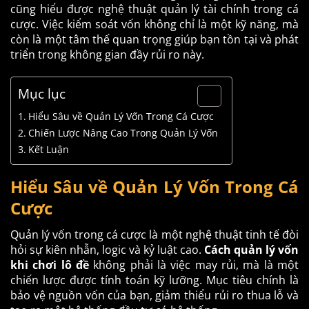
cũng hiểu được nghệ thuật quản lý tài chính trong cá
cược. Việc kiểm soát vốn không chỉ là một kỹ năng, mà
còn là một tâm thế quan trọng giúp bạn tồn tại và phát
triển trong không gian đầy rủi ro này.
Mục lục
Hiểu Sâu về Quản Lý Vốn Trong Cá Cược
Chiến Lược Nâng Cao Trong Quản Lý Vốn
Kết Luận
Hiểu Sâu về Quản Lý Vốn Trong Cá
Cược
Quản lý vốn trong cá cược là một nghệ thuật tinh tế đòi
hỏi sự kiên nhẫn, logic và kỷ luật cao.
Cách quản lý vốn
khi chơi lô đề
không phải là việc may rủi, mà là một
chiến lược được tính toán kỹ lưỡng. Mục tiêu chính là
bảo vệ nguồn vốn của bạn, giảm thiểu rủi ro thua lỗ và