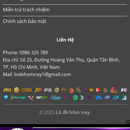
Miễn trừ trách nhiệm
Chính sách bảo mật
Liên Hệ
Phone: 0986 325 789
Địa chỉ: Số 25, Đường Hoàng Văn Thụ, Quận Tân Bình,
TP. Hồ Chí Minh, Việt Nam
Mail:
lodehomnay1@gmail.com
© 2025
Lô đề hôm nay
.