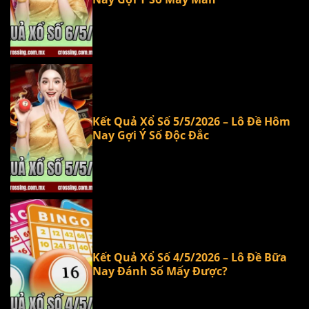
kết quả xổ số
6/5/2026
Kết Quả Xổ Số 5/5/2026 – Lô Đề Hôm
Nay Gợi Ý Số Độc Đắc
kết quả xổ số
5/5/2026
Kết Quả Xổ Số 4/5/2026 – Lô Đề Bữa
Nay Đánh Số Mấy Được?
Kết quả xổ số
4/5/2026