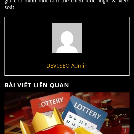
giữ cho mình một tâm thế chiến lược, logic và kiểm
soát.
DEV0SEO Admin
BÀI VIẾT LIÊN QUAN