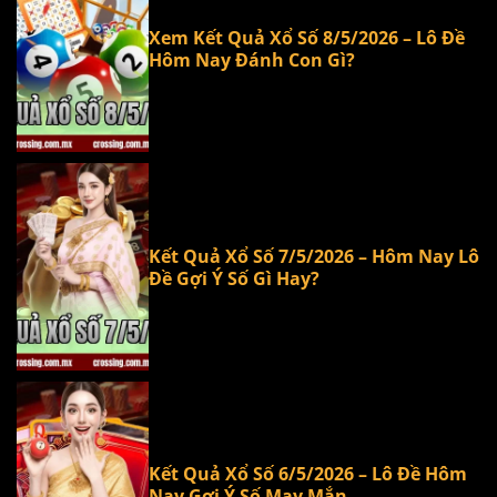
Xem Kết Quả Xổ Số 8/5/2026 – Lô Đề
Hôm Nay Đánh Con Gì?
kết quả xổ số
8/5/2026
Kết Quả Xổ Số 7/5/2026 – Hôm Nay Lô
Đề Gợi Ý Số Gì Hay?
kết quả xổ số
7/5/2026
Kết Quả Xổ Số 6/5/2026 – Lô Đề Hôm
Nay Gợi Ý Số May Mắn