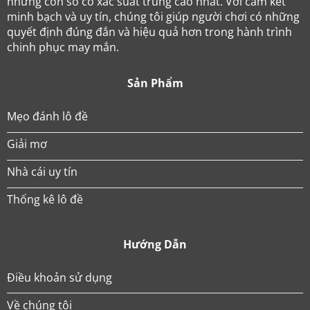
những con số có xác suất trúng cao nhất. Với cam kết
minh bạch và uy tín, chúng tôi giúp người chơi có những
quyết định đúng đắn và hiệu quả hơn trong hành trình
chinh phục may mắn.
Sản Phẩm
Mẹo đánh lô đề
Giải mơ
Nhà cái uy tín
Thống kê lô đề
Hướng Dẫn
Điều khoản sử dụng
Về chúng tôi